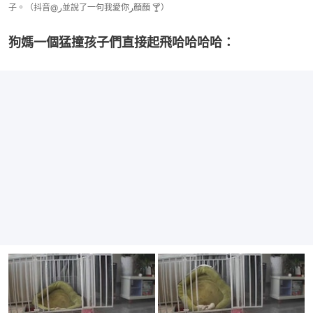
子。（抖音@ﺭ並說了一句我愛你ﺭ顏顏 🍸）
狗媽一個猛撞孩子們直接起飛哈哈哈哈：