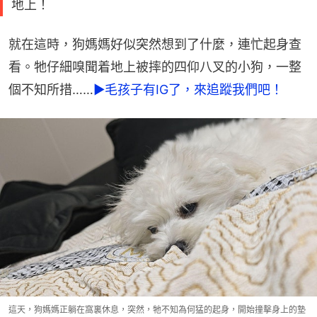
地上！
就在這時，狗媽媽好似突然想到了什麼，連忙起身查
看。牠仔細嗅聞着地上被摔的四仰八叉的小狗，一整
個不知所措……
►毛孩子有IG了，來追蹤我們吧！
這天，狗媽媽正躺在窩裏休息，突然，牠不知為何猛的起身，開始撞擊身上的墊