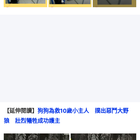
【延伸閱讀】
狗狗為救10歲小主人　撲出惡鬥大野
狼　壯烈犧牲成功護主