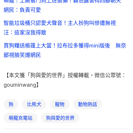
萌寵｜工廠看門狗上班偷懶！霸佔露營椅四腳朝天
網民：負責可愛
智能垃圾桶只認愛犬聲音！主人扮狗叫慘遭無視
汪：這家沒我得散
買狗糧送帳篷上大當！拉布拉多獲得mini版後 無奈
鄙視臉笑爆網民
【本文獲「狗與愛的世界」授權轉載，微信公眾號：
gouminwang】
狗
比熊犬
寵物
動物熱話
萌寵充電站
狗與愛的世界