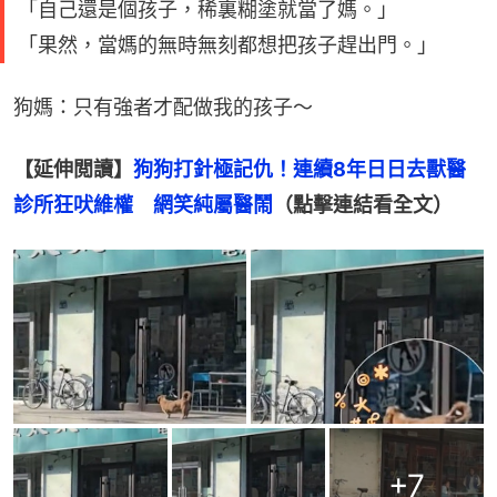
「自己還是個孩子，稀裏糊塗就當了媽。」
「果然，當媽的無時無刻都想把孩子趕出門。」
狗媽：只有強者才配做我的孩子～
【延伸閲讀】
狗狗打針極記仇！連續8年日日去獸醫
診所狂吠維權　網笑純屬醫鬧
（點擊連結看全文）
+
7