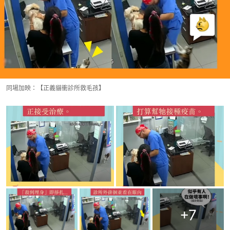
同場加映：【正義貓衝診所救毛孩】
+
7