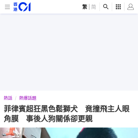
繁
|
简
熱話
熱爆話題
菲律賓超狂黑色鬆獅犬 竟撞飛主人眼
角膜 事後人狗關係卻更親