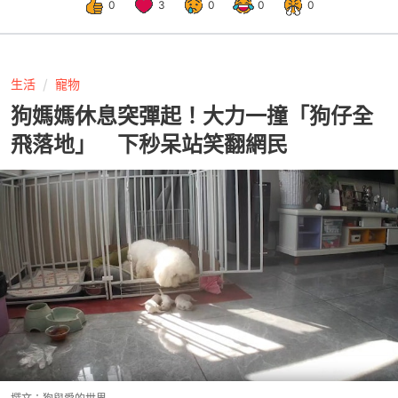
0
3
0
0
0
生活
寵物
狗媽媽休息突彈起！大力一撞「狗仔全
飛落地」 下秒呆站笑翻網民