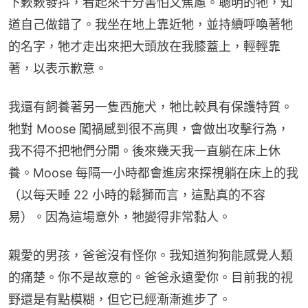
下簌簌發抖，看起來十分害怕又焦慮。聰明的牠，知
道自己做錯了。我坐在地上靠近牠，並持續呼喚著牠
的名字，牠才走出來把大頭放在我膝蓋上，輕輕靠
著，以表示歉意。
我還有飼養著另一隻西施犬，牠比較具有保護特質。
牠對 Moose 闖禍感到很不高興，會做出攻擊行為，
我不得不把牠們分開。後來幾天我一直躺在床上休
養。Moose 每隔一小時都會進房來探視躺在床上的我
（以每天睡 22 小時的鬆獅而言，這點真的不容
易）。因為這場意外，牠變得非常黏人。
親愛的男孩，爸爸沒有怪你。我知道狗狗能感覺人類
的痛楚。你不是故意的。爸爸永遠愛你。目前我的視
野還是有點模糊，但它已經漸漸進步了。