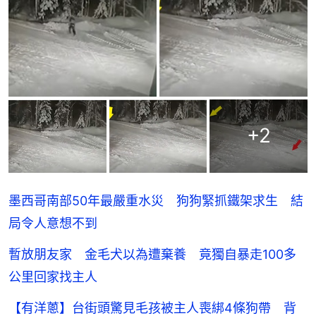
+
2
墨西哥南部50年最嚴重水災 狗狗緊抓鐵架求生 結
局令人意想不到
暫放朋友家 金毛犬以為遭棄養 竟獨自暴走100多
公里回家找主人
【有洋蔥】台街頭驚見毛孩被主人喪綁4條狗帶 背