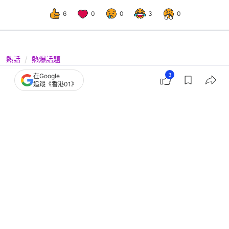
6
0
0
3
0
熱話
熱爆話題
有片！金毛叼蜂巢「孝敬」主人 網
3
在Google
追蹤《香港01》
民：順蜂快遞到了，請肉體簽收