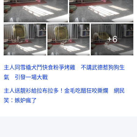
+
6
主人同雪橇犬鬥快食粉爭烤雞 不講武德惹狗狗生
氣 引發一場大戰
主人送靚衫給拉布拉多！金毛吃醋狂咬撕爛 網民
笑：嫉妒瘋了