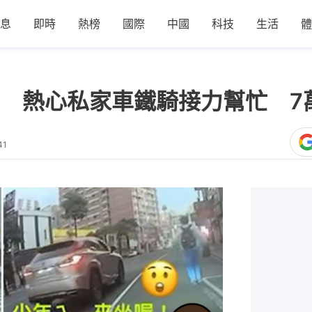
息
即時
熱榜
國際
中國
科技
生活
體
 熱心私家車鐵騎接力幫忙 7
41