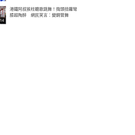
港鐵阿叔挨柱聽歌跳舞！揈頭扭蘿彎
膝超陶醉 網民笑言：變鋼管舞
:14