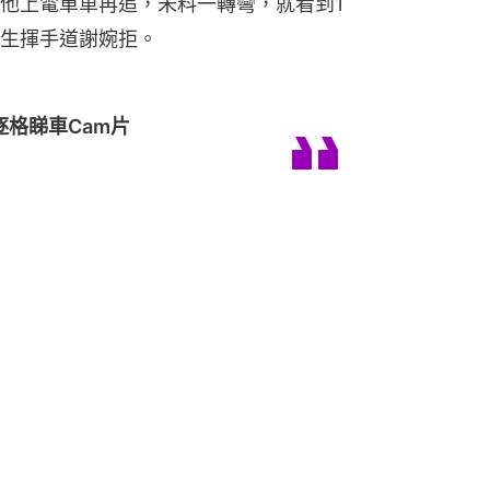
他上電單車再追，未料一轉彎，就看到1
生揮手道謝婉拒。
格睇車Cam片