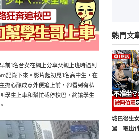
熱門文
早前1名台女在網上分享父親上班時遇到
am記錄下來。影片起初見1名高中生，在
主擔心釀成意外便追上前，卻看到有私
叫學生上車和幫忙截停校巴，終讓學生
。
城巴後生
罵 取出1