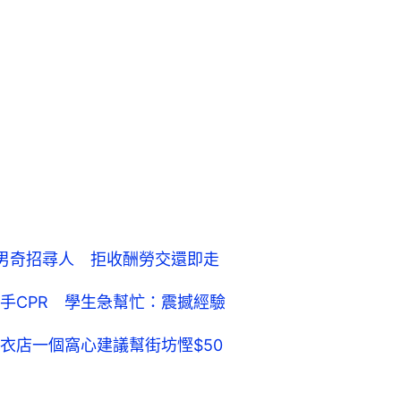
男奇招尋人 拒收酬勞交還即走
手CPR 學生急幫忙：震撼經驗
衣店一個窩心建議幫街坊慳$50