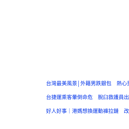
台灣最美風景│外籍男跌銀包 熱心
台捷運乘客暈倒命危 脫臼救護員出
好人好事｜港媽想換運動褲拉鏈 改