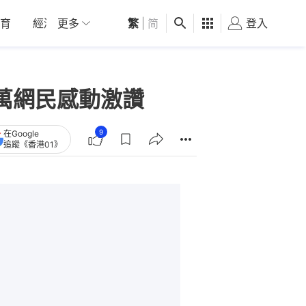
育
經濟
更多
01深圳
繁
觀點
|
简
健康
好食玩飛
登入
女
萬網民感動激讚
9
在Google
追蹤《香港01》