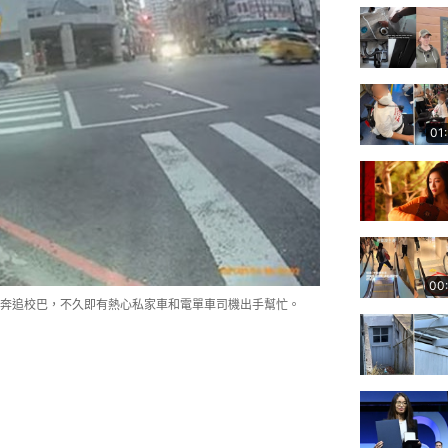
01
00
狂奔追校巴，不久即有熱心私家車和電單車司機出手幫忙。