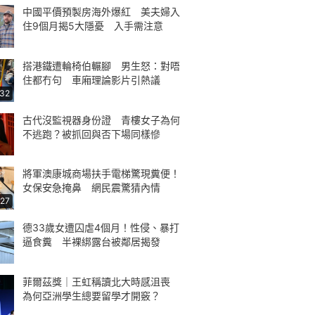
中國平價預製房海外爆紅 美夫婦入
住9個月揭5大隱憂 入手需注意
搭港鐵遭輪椅伯輾腳 男生怒：對唔
住都冇句 車廂理論影片引熱議
:32
古代沒監視器身份證 青樓女子為何
不逃跑？被抓回與否下場同樣慘
將軍澳康城商場扶手電梯驚現糞便！
女保安急掩鼻 網民震驚猜內情
:27
德33歲女遭囚虐4個月！性侵、暴打
逼食糞 半裸綁露台被鄰居揭發
菲爾茲獎｜王虹稱讀北大時感沮喪
為何亞洲學生總要留學才開竅？