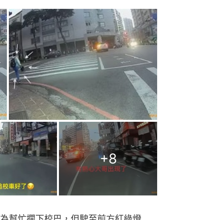
+
8
為幫忙攔下校巴，但駛至前方紅綠燈