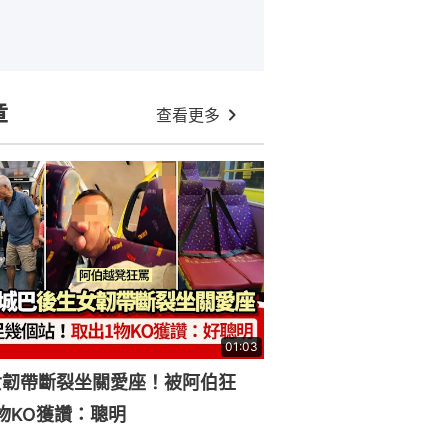
章
查看更多
01:03
女韌帶斷裂坐關愛座！被阿伯狂
物KO獲讚：聰明