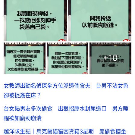
+
10
女教師出動名偵探全方位滲透偷食夫 台男不沾女色
卻被捉姦在床？
台女揭男友多次偷食 出狠招膠水封尿道口 男方睡
醒欲如廁勁崩潰
越洋求生記｜烏克蘭貓貓困貨箱3星期 靠偷食糖坐