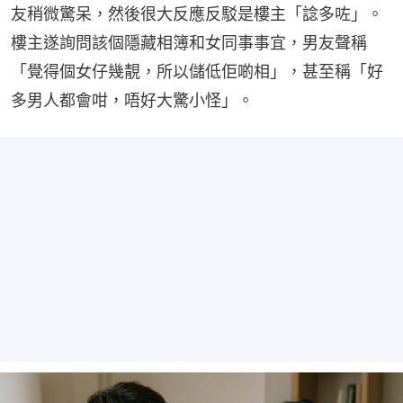
友稍微驚呆，然後很大反應反駁是樓主「諗多咗」。
樓主遂詢問該個隱藏相簿和女同事事宜，男友聲稱
「覺得個女仔幾靚，所以儲低佢啲相」，甚至稱「好
多男人都會咁，唔好大驚小怪」。