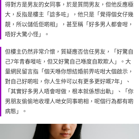
得對方是男友的女同事，於是質問男友，但他反應極
大，反指是樓主「諗多咗」，他只是「覺得個女仔幾
靚，所以儲低佢啲相」，甚至稱「好多男人都會咁，
唔好大驚小怪」。
但樓主仍然非常介懷，質疑應否信任男友，「好驚自
己7年青春嘥咗，但又好驚自己喺度自欺欺人」。大
量網民留言指「個天喺你想結婚前畀咗咁大個啟示，
對自己好啲啦，你人生仲可以有更多更好嘅7年」、
「其實好多男人唔會咁做，根本就係想出軌」、「你
男朋友偷偷地收埋人哋女同事啲相，呢個行為都有啲
病態」。