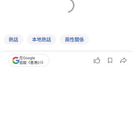
熱話
本地熱話
兩性關係
在Google
1
0
1
0
0
追蹤《香港01》
娛樂
即時娛樂
七仙羽教睇男人性慾強弱 爆曾與王子
拍拖：唔想日日喺張床度