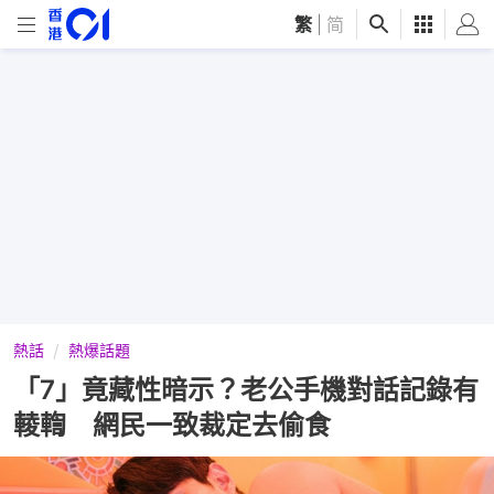
繁
|
简
熱話
熱爆話題
「7」竟藏性暗示？老公手機對話記錄有
輘輷 網民一致裁定去偷食