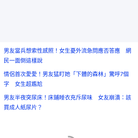
男友當兵想索性感照！女生憂外流急問應否答應 網
民一面倒這樣說
情侶首次愛愛！男友猛盯她「下體的森林」驚呼7個
字 女生超尷尬
男友半夜突尿床！床鋪睡衣充斥尿味 女友崩潰：該
買成人紙尿片？