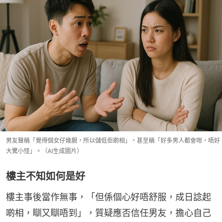
男友聲稱「覺得個女仔幾靚，所以儲低佢啲相」，甚至稱「好多男人都會咁，唔好
大驚小怪」。（AI生成圖片）
樓主不知如何是好
樓主事後當作無事，「但係個心好唔舒服，成日諗起
啲相，瞓又瞓唔到」，質疑應否信任男友，擔心自己