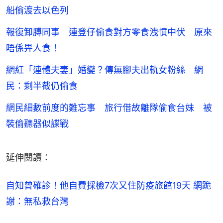
船偷渡去以色列
報復卸膊同事 連登仔偷食對方零食洩憤中伏 原來
唔係畀人食！
網紅「連體夫妻」婚變？傳無腳夫出軌女粉絲 網
民：剩半截仍偷食
網民細數前度的難忘事 旅行借故離隊偷食台妹 被
裝偷聽器似諜戰
延伸閱讀：
自知曾確診！他自費採檢7次又住防疫旅館19天 網跪
謝：無私救台灣