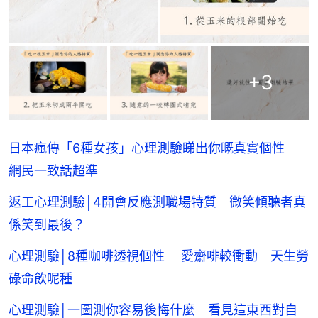
+
3
日本瘋傳「6種女孩」心理測驗睇出你嘅真實個性
網民一致話超準
返工心理測驗│4開會反應測職場特質 微笑傾聽者真
係笑到最後？
心理測驗│8種咖啡透視個性 愛齋啡較衝動 天生勞
碌命飲呢種
心理測驗│一圖測你容易後悔什麼 看見這東西對自