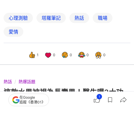
心理測驗
塔羅筆記
熱話
職場
愛情
1
0
0
0
0
熱話
熱爆話題
這款水果被視為長壽果！醫生曝3大功
1
在Google
能 1原因提醒每次上限吃2顆
追蹤《香港01》