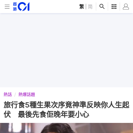
繁
|
简
熱話
熱爆話題
旅行食5種生果次序竟神準反映你人生起
伏 最後先食佢晚年要小心