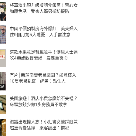
將軍澳出現升級版請食飯黨！背心女
胸壓色誘 受害人籲男街坊提防
中國平價預製房海外爆紅 美夫婦入
住9個月揭5大隱憂 入手需注意
這款水果竟是腎臟殺手！健康人士連
吃4顆或致腎衰竭 最嚴重喪命
有片│新蒲崗變老鼠樂園？如意樓入
10隻老鼠亂竄 網民：點住人
:06
美國旅遊｜酒店小費怎麼給不失禮？
床頭放錢少做1步房務員不敢拿
港鐵出現撞人族！小紅書女遭踩腳兼
超重背囊猛撞 乘客認出：慣犯