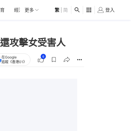
育
經濟
更多
01深圳
繁
觀點
|
简
健康
好食玩飛
登入
女
還攻擊女受害人
6
在Google
追蹤《香港01》