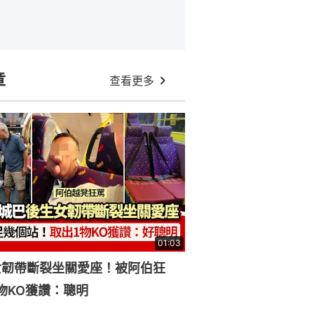
章
查看更多
01:03
女韌帶斷裂坐關愛座！被阿伯狂
物KO獲讚：聰明