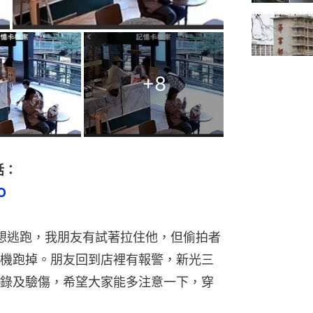
+
8
話：
O
偷拍者想逃跑，我朋友有試著拉住他，但偷拍者
機跑掉。朋友回到店裡有報警，新光三
錄及驗傷，希望大家能多注意一下，穿
」