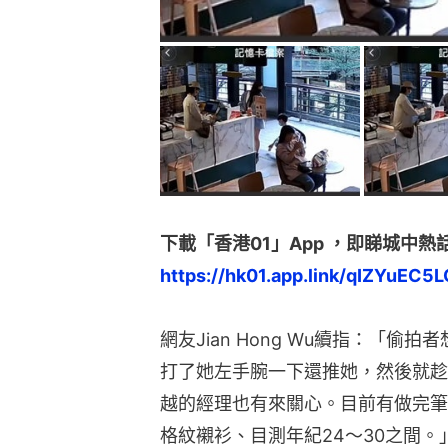
下載「香港01」App ，即睇城中熱
https://hk01.app.link/qIZYuEC5L
網友Jian Hong Wu續指：「
打了她左手腕一下還推她，然後就趁
越的經理也有來關心。目前有做完筆
格紋襯衫、目測年紀24～30之間。