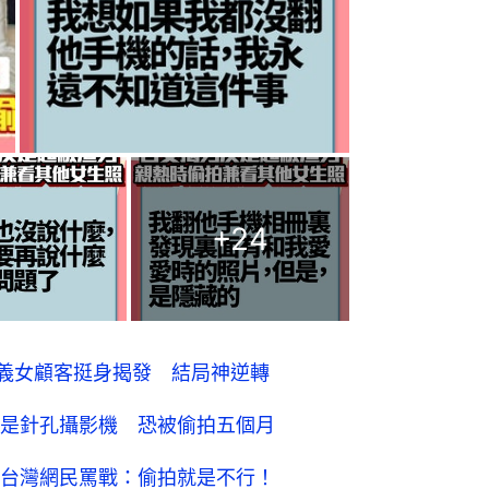
+
24
 正義女顧客挺身揭發 結局神逆轉
是針孔攝影機 恐被偷拍五個月
台灣網民罵戰：偷拍就是不行！