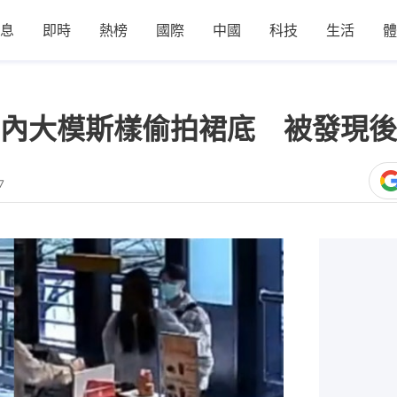
息
即時
熱榜
國際
中國
科技
生活
體
內大模斯樣偷拍裙底 被發現後
7