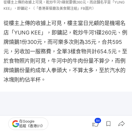
從樓主上傳的收據上可見，乾炒牛河1碟就要價260元，而店舖名字是「YUNG
KEE」，即鏞記。（「香港茶餐廳及美食關注組」FB圖片）
從樓主上傳的收據上可見，樓主當日光顧的是機場名
店「YUNG KEE」，即鏞記，乾炒牛河1碟260元、例
牌燒鵝1份300元，而可樂多次則為35元，合共595
元，另收加一服務費，全單3樣食物共計654.5元。至
於食物照片則可見，牛河中的牛肉份量不算少，而例
牌燒鵝份量約成年人拳頭大，不算太多，至於汽水的
冰塊則約佔半杯。
84
在Google
追蹤《香港01》