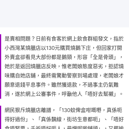
是賣相問題？日前有食客於網上飲食群組發文，指於
小西灣某燒臘店以130元購買燒鵝下庄，但回家打開
外賣盒卻看見大部份都是鵝頸，形容「全是骨頭」，
她於是返回燒臘店反映，惟老闆娘態度惡劣，拒認燒
味購自她店舖，最終需驚動警察到場處理，老闆娘才
願意退錢平息事件。雖然獲退款，不過事主仍氣難
消，遂於網上公審事件，呼籲他人「唔好去幫襯」。
網民狠斥燒臘店離譜，「130蚊俾盒咁嘅嘢，真係呃
得好過份」、「真係黐線，街坊生意都呃」、「唔好
食唔緊要，千祈唔好呃人，最憎呢啲舖頭」，又揶揄