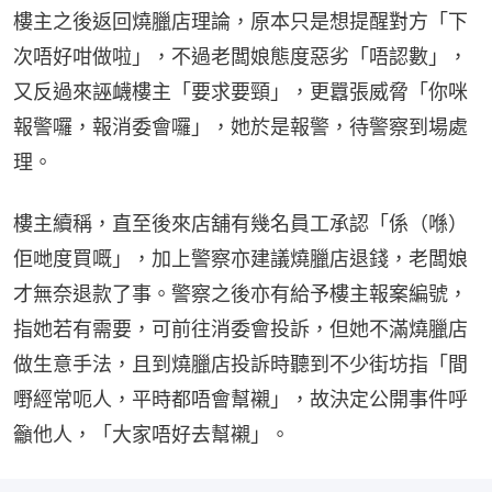
樓主之後返回燒臘店理論，原本只是想提醒對方「下
次唔好咁做啦」，不過老闆娘態度惡劣「唔認數」，
又反過來誣衊樓主「要求要頸」，更囂張威脅「你咪
報警囉，報消委會囉」，她於是報警，待警察到場處
理。
樓主續稱，直至後來店舖有幾名員工承認「係（喺）
佢哋度買嘅」，加上警察亦建議燒臘店退錢，老闆娘
才無奈退款了事。警察之後亦有給予樓主報案編號，
指她若有需要，可前往消委會投訴，但她不滿燒臘店
做生意手法，且到燒臘店投訴時聽到不少街坊指「間
嘢經常呃人，平時都唔會幫襯」，故決定公開事件呼
籲他人，「大家唔好去幫襯」。