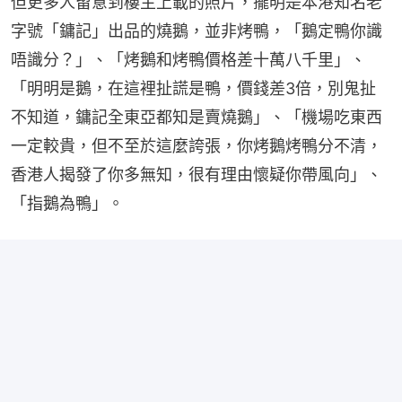
但更多人留意到樓主上載的照片，擺明是本港知名老
字號「鏞記」出品的燒鵝，並非烤鴨，「鵝定鴨你識
唔識分？」、「烤鵝和烤鴨價格差十萬八千里」、
「明明是鵝，在這裡扯謊是鴨，價錢差3倍，別鬼扯
不知道，鏞記全東亞都知是賣燒鵝」、「機場吃東西
一定較貴，但不至於這麼誇張，你烤鵝烤鴨分不清，
香港人揭發了你多無知，很有理由懷疑你帶風向」、
「指鵝為鴨」。