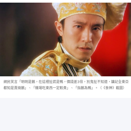
網民笑言「明明是鵝，在這裡扯謊是鴨，價錢差3倍，別鬼扯不知道，鏞記全東亞
都知是賣燒鵝」、「機場吃東西一定較貴」、「指鵝為鴨」。（《食神》截圖）