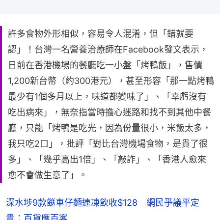
許多食物外形相似，容易令人混淆，但「錯就要
認」！台灣一名營養治療師在Facebook發文表示，
日前在香港機場的餐廳吃一小盤「烤鴨飯」，售價
1,200新台幣（約300港元），甚至形容「那一點烤鴨
最少有1個多月以上，味道都變味了」、「幸虧沒有
吃出病來」，無奈指當時擔心迷路和找不到其他中餐
廳，只能「烤鴨是吃光，因為份量很小，米飯太多，
我只吃2口」，批評「對比台灣機場食物，是貴了很
多」、「幾乎高出1倍」、「敲詐」、「香港人愈來
愈不會做生意了」。
深水埗9款餸車仔麵連凍飲收$128 網民爭議平定
貴：百貨應百客