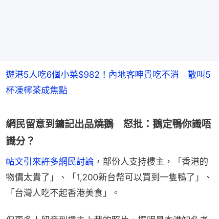
遊港5人吃6個小菜$982！內地客呻貴吃不消 散叫5
杯凍檸茶成焦點
網民留意到鏞記出品燒鵝 怒批：鵝定鴨你識唔
識分？
帖文引來許多網民討論
，部份人支持樓主，「香港的
物價太貴了」、「1,200新台幣可以買到一隻鴨了」、
「台灣人吃不起香港美食」。