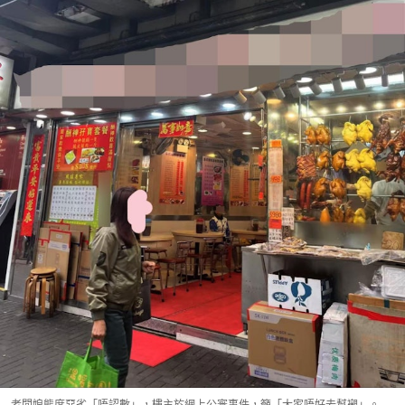
老闆娘態度惡劣「唔認數」，樓主於網上公審事件，籲「大家唔好去幫襯」。