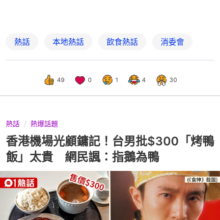
熱話
本地熱話
飲食熱話
消委會
49
0
1
4
30
熱話
熱爆話題
香港機場光顧鏞記！台男批$300「烤鴨
飯」太貴 網民諷：指鵝為鴨