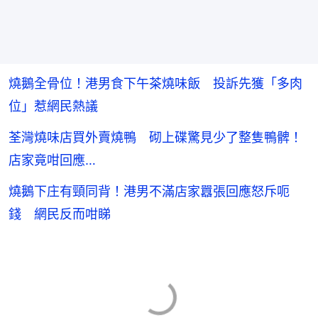
燒鵝全骨位！港男食下午茶燒味飯 投訴先獲「多肉
位」惹網民熱議
荃灣燒味店買外賣燒鴨 砌上碟驚見少了整隻鴨髀！
店家竟咁回應…
燒鵝下庄有頸同背！港男不滿店家囂張回應怒斥呃
錢 網民反而咁睇