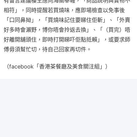
有留言建議樓主應向海關舉報，「商品說明與實物不
相符」，同時提醒若買燒味，應即場檢查以免事後
「口同鼻拗」，「買燒味記住要睇住佢斬」、「外賣
好多時會瀨野，博你唔會拎返去換」、「（買完）唔
好離開舖頭住，即時打開睇吓佢點抵賴」，或要求師
傅毋須幫忙切，待自己回家再切件。
（facebook「香港茶餐廳及美食關注組」）