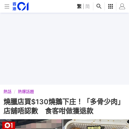
繁
|
简
熱話
熱爆話題
燒臘店買$130燒鵝下庄！「多骨少肉」
店舖唔認數 食客咁做獲退款