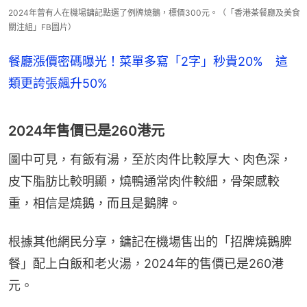
2024年曾有人在機場鏞記點選了例牌燒鵝，標價300元。（「香港茶餐廳及美食
關注組」FB圖片）
餐廳漲價密碼曝光！菜單多寫「2字」秒貴20% 這
類更誇張飆升50%
2024年售價已是260港元
圖中可見，有飯有湯，至於肉件比較厚大、肉色深，
皮下脂肪比較明顯，燒鴨通常肉件較細，骨架感較
重，相信是燒鵝，而且是鵝脾。
根據其他網民分享，鏞記在機場售出的「招牌燒鵝脾
餐」配上白飯和老火湯，2024年的售價已是260港
元。