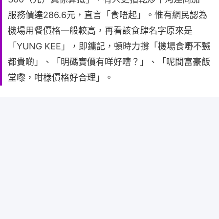
服務價達286.6元，直言「食唔起」。惟有網民認為
機場用餐價格一般較高，再看該食肆名字原來是
「YUNG KEE」，即鏞記，頓時力撐「機場食嘢不嬲
都貴啲」、「明碼實價有咩好嘈？」、「呢間富豪飯
堂嚟，咁樣價格好合理」。