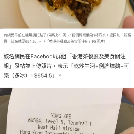
有網民早前在機場鏞記點了1碟乾炒牛河、1份例牌燒鵝及1杯汽水，連同加一服務
費，結賬就要654.5元。（「香港茶餐廳及美食關注組」FB圖片）
該名網民在Facebook群組「香港茶餐廳及美食關注
組」發帖並上傳照片，表示「乾炒牛河+例牌燒鵝+可
樂（多冰）=$654.5」。