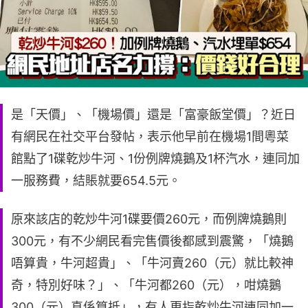
是「天價」、「機場價」還是「富豪飯堂價」？近日
有網民在社交平台發帖，表示他早前在機場1間粵菜
館點了1碟乾炒牛河、1份例牌燒鵝及1杯汽水，連同加
一服務費，結賬就要654.5元。
原來該店的乾炒牛河1碟要價260元，而例牌燒鵝則
300元，有不少網民看完售價後都感到震驚，「燒鵝
唔算貴，牛河超貴」、「牛河賣260（元）就比較神
奇，特別好味？」、「牛河都260（元），咁燒鵝
300（元）真係算抵」，有人更指乾炒牛河連同加一