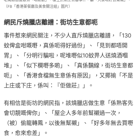
（FB「香港茶餐廳及美食關注組」圖片）
網民斥燒臘店離譜：街坊生意都呃
事件惹來網民關注，不少人直斥燒臘店離譜，「130
蚊俾盒咁嘅嘢，真係呃得好過份」、「見到都唔開
胃」、「分明行騙啦，呢堆嘢似10蚊畀人送燒酒嗰
堆」、「似下欄嘢多啲」、「真係黐線，街坊生意都
呃」、「香港食檔無生意係有原因」，又揶揄「不是
上庄或下庄，係叫：『佢做莊』」。
有相信是街坊的網民指，該燒臘店做生意「係熟客先
會切靚嘅俾你」、「屋企人多年前幫襯過一次，
（被）偷龍轉鳳，以後無幫襯」、「好多年無去買嘢
食，愈來愈差」。