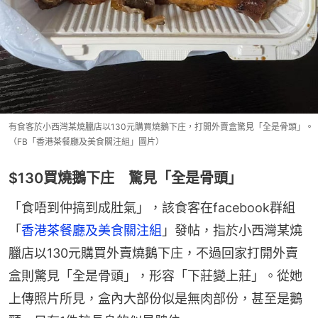
有食客於小西灣某燒臘店以130元購買燒鵝下庄，打開外賣盒驚見「全是骨頭」。
（FB「香港茶餐廳及美食關注組」圖片）
$130買燒鵝下庄 驚見「全是骨頭」
「食唔到仲搞到成肚氣」，該食客在facebook群組
「
香港茶餐廳及美食關注組
」發帖，指於小西灣某燒
臘店以130元購買外賣燒鵝下庄，不過回家打開外賣
盒則驚見「全是骨頭」，形容「下莊變上莊」。從她
上傳照片所見，盒內大部份似是無肉部份，甚至是鵝