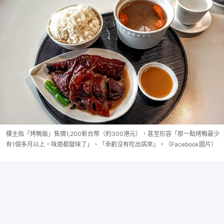
樓主指「烤鴨飯」售價1,200新台幣（約300港元），甚至形容「那一點烤鴨最少
有1個多月以上，味道都變味了」、「幸虧沒有吃出病來」。（Facebook圖片）