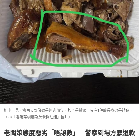
相中可見，盒內大部份似是無肉部位，甚至是鵝頸，只有1件較長身似是髀位。
（FB「香港茶餐廳及美食關注組」圖片）
老闆娘態度惡劣「唔認數」 警察到場方願退款