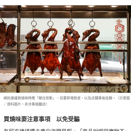
網民建議買燒味時應「睇住佢斬」，且要即場檢查，以及店舖事後抵賴。（示意圖
／資料圖片，非涉事燒臘店）
買燒味要注意事項 以免受騙