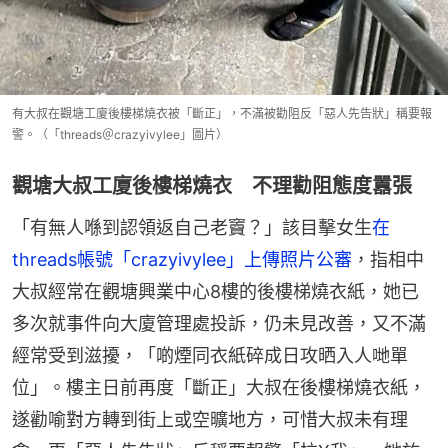
有大叔在觀塘工廈後樓梯燒衣被「斷正」，不滿被勸阻反「惡人先告狀」稱要報
警。（「threads＠crazyivylee」圖片）
觀塘大叔工廈後樓梯燒衣 不理勸阻態度囂張
「有無人喺到認領返自己老竇？」該目擊女生
在
threads帳號「crazyivylee」上傳照片公審
，指相中
大叔經常在觀塘興業中心8樓的後樓梯燒衣紙，她已
多次就事件向大廈管理處投訴，仍未見改善，又不滿
經常受到滋擾，「啲煙同衣紙碎成日攻晒入人哋單
位」。樓主日前再度「斷正」大叔在後樓梯燒衣紙，
遂勸喻對方轉到街上或空曠地方，可惜大叔未有理