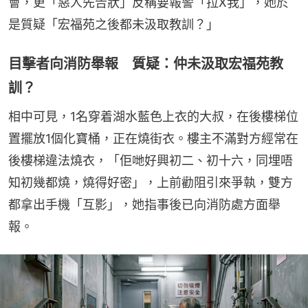
會，更「惡人先告狀」反稱要報警「拉X我」，她於
是質疑「宏福苑之後都未汲取教訓？」
目擊者向消防舉報 質疑：仲未汲取宏福苑教
訓？
相中可見，1名穿着湖水藍色上衣的大叔，在後樓梯位
置擺放1個化寶桶，正在燒街衣。樓主不滿對方經常在
後樓梯違法燒衣，「佢哋好興初二、初十六，同埋唔
知初幾都燒，燒得好密」，上前勸阻引來爭執，雙方
都拿出手機「互影」，她指事後已向消防處方面舉
報。