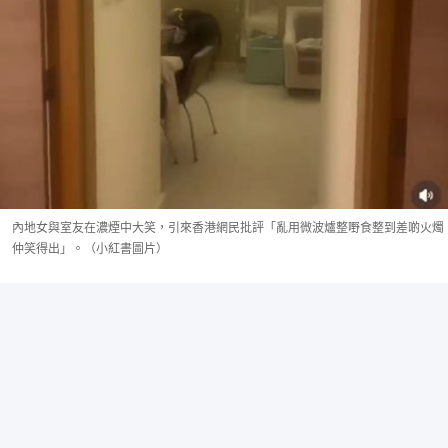
內地女與室友在濃煙中大笑，引來香港網民批評「亂用微波爐整嘢食整到差啲火燭
仲笑得出」。（小紅書圖片）