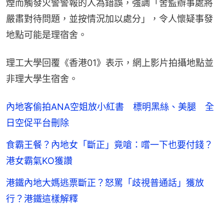
煙而觸發火警警報的人為錯誤，強調「舍監辦事處將
嚴肅對待問題，並按情況加以處分」，令人懷疑事發
地點可能是理宿舍。
理工大學回覆《香港01》表示，網上影片拍攝地點並
非理大學生宿舍。
內地客偷拍ANA空姐放小紅書 標明黑絲、美腿 全
日空促平台刪除
食霸王餐？內地女「斷正」竟嗆：嚐一下也要付錢？
港女霸氣KO獲讚
港鐵內地大媽逃票斷正？怒罵「歧視普通話」獲放
行？港鐵這樣解釋