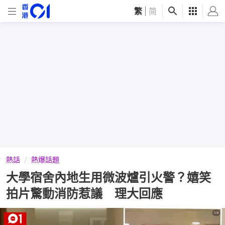
繁
|
简
熱話
熱爆話題
大學宿舍內地生用微波爐引火警？嬉笑
拍片驚動消防惹議 理大回應