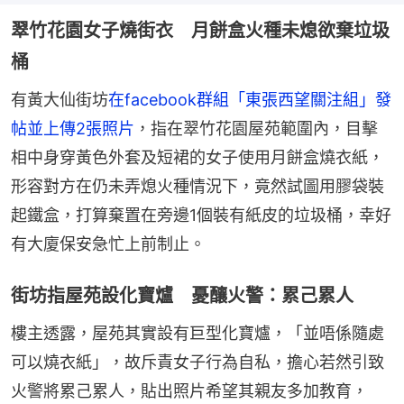
翠竹花園女子燒街衣 月餅盒火種未熄欲棄垃圾
桶
有黃大仙街坊
在facebook群組「東張西望關注組」發
帖並上傳2張照片
，指在翠竹花園屋苑範圍內，目擊
相中身穿黃色外套及短裙的女子使用月餅盒燒衣紙，
形容對方在仍未弄熄火種情況下，竟然試圖用膠袋裝
起鐵盒，打算棄置在旁邊1個裝有紙皮的垃圾桶，幸好
有大廈保安急忙上前制止。
街坊指屋苑設化寶爐 憂釀火警：累己累人
樓主透露，屋苑其實設有巨型化寶爐，「並唔係隨處
可以燒衣紙」，故斥責女子行為自私，擔心若然引致
火警將累己累人，貼出照片希望其親友多加教育，