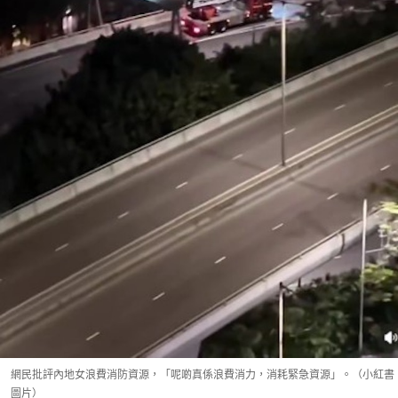
網民批評內地女浪費消防資源，「呢啲真係浪費消力，消耗緊急資源」。（小紅書
圖片）