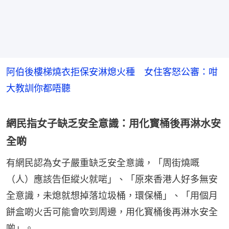
阿伯後樓梯燒衣拒保安淋熄火種 女住客怒公審：咁
大教訓你都唔聽
網民指女子缺乏安全意識：用化寳桶後再淋水安
全啲
有網民認為女子嚴重缺乏安全意識，「周街燒嘅
（人）應該告佢縱火就啱」、「原來香港人好多無安
全意識，未熄就想掉落垃圾桶，環保桶」、「用個月
餅盒啲火舌可能會吹到周邊，用化寳桶後再淋水安全
啲」。