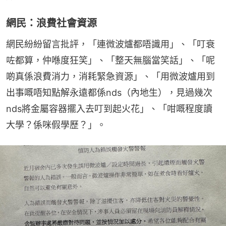
網民：浪費社會資源
網民紛紛留言批評，「連微波爐都唔識用」、「叮衰
咗都算，仲喺度狂笑」、「整天無腦當笑話」、「呢
啲真係浪費消力，消耗緊急資源」、「用微波爐用到
出事嘅唔知點解永遠都係nds（內地生），見過幾次
nds將金屬容器擺入去叮到起火花」、「咁嘅程度讀
大學？係咪假學歷？」。