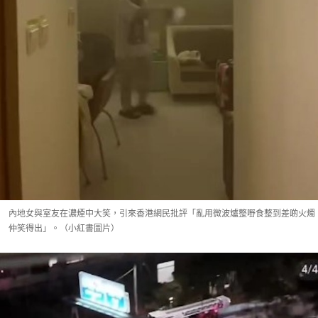
內地女與室友在濃煙中大笑，引來香港網民批評「亂用微波爐整嘢食整到差啲火燭
仲笑得出」。（小紅書圖片）