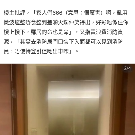
樓主批評，「家人們666（意思：很厲害）啊，亂用
微波爐整嘢食整到差啲火燭仲笑得出，好彩唔係住你
樓上樓下，鄰居的命也是命」，又指責浪費消防資
源，「其實去消防局門口裝下入面都可以見到消防
員，唔使特登引佢哋出車㗎」。