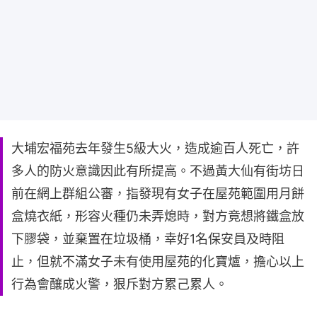
大埔宏福苑去年發生5級大火，造成逾百人死亡，許
多人的防火意識因此有所提高。不過黃大仙有街坊日
前在網上群組公審，指發現有女子在屋苑範圍用月餅
盒燒衣紙，形容火種仍未弄熄時，對方竟想將鐵盒放
下膠袋，並棄置在垃圾桶，幸好1名保安員及時阻
止，但就不滿女子未有使用屋苑的化寶爐，擔心以上
行為會釀成火警，狠斥對方累己累人。