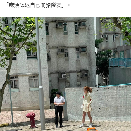
「麻煩認返自己啲豬隊友」。