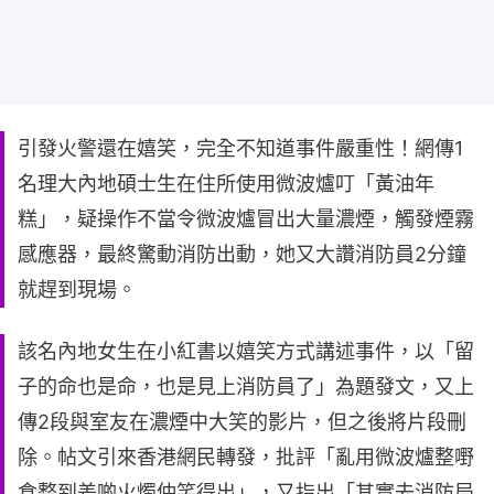
引發火警還在嬉笑，完全不知道事件嚴重性！網傳1
名理大內地碩士生在住所使用微波爐叮「黃油年
糕」，疑操作不當令微波爐冒出大量濃煙，觸發煙霧
感應器，最終驚動消防出動，她又大讚消防員2分鐘
就趕到現場。
該名內地女生在小紅書以嬉笑方式講述事件，以「留
子的命也是命，也是見上消防員了」為題發文，又上
傳2段與室友在濃煙中大笑的影片，但之後將片段刪
除。帖文引來香港網民轉發，批評「亂用微波爐整嘢
食整到差啲火燭仲笑得出」，又指出「其實去消防局