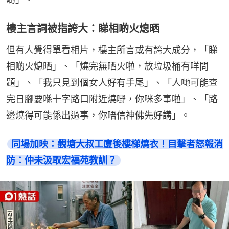
樓主言詞被指誇大：睇相啲火熄晒
但有人覺得單看相片，樓主所言或有誇大成分，「睇
相啲火熄晒」、「燒完無晒火啦，放垃圾桶有咩問
題」、「我只見到個女人好有手尾」、「人哋可能查
完日腳要喺十字路口附近燒嘢，你咪多事啦」、「路
邊燒得可能係出過事，你唔信神佛先好講」。
同場加映：觀塘大叔工廈後樓梯燒衣！目擊者怒報消
防：仲未汲取宏福苑教訓？