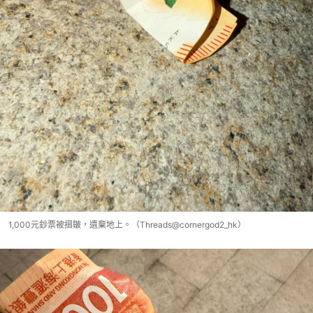
1,000元鈔票被摺皺，遺棄地上。（Threads@cornergod2_hk）