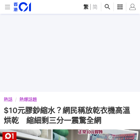
繁
|
简
熱話
熱爆話題
$10元膠鈔縮水？網民稱放乾衣機高溫
烘乾 縮細剩三分一震驚全網