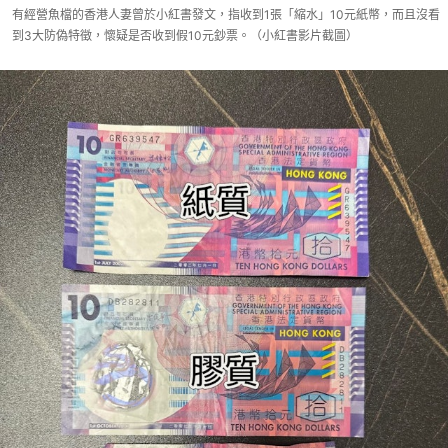
有經營魚檔的香港人妻曾於小紅書發文，指收到1張「縮水」10元紙幣，而且沒看
到3大防偽特徵，懷疑是否收到假10元鈔票。（小紅書影片截圖）