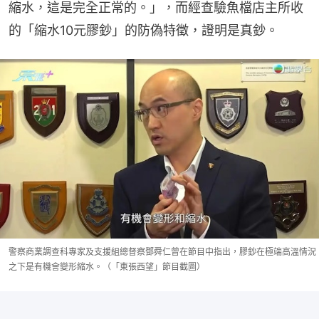
縮水，這是完全正常的。」，而經查驗魚檔店主所收
的「縮水10元膠鈔」的防偽特徵，證明是真鈔。
警察商業調查科專家及支援組總督察鄧舜仁曾在節目中指出，膠鈔在極端高溫情況
之下是有機會變形縮水。（「東張西望」節目截圖）