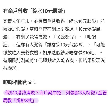
有商戶曾收「縮水10元膠鈔」
其實去年年末，亦有商戶曾收過「縮水10元膠鈔」並
懷疑是假鈔，當時亦曾在網上引發過「10元偽鈔風
波」，有網民覺得震驚，「10蚊都假」、「咁猖
狂」，但亦有人覺得「誰會搞10元假鈔啊」、「可能
係放咗入去乾衣機，如果造假鈔都唔會做$10吧」。
有網民則測試將10元膠鈔放入乾衣機，但結果發現沒
有變形。
即睇相關內文：
假$10港幣湧現？商戶疑中招　列偽鈔3大特徵+金管
局教「辨鈔8式」