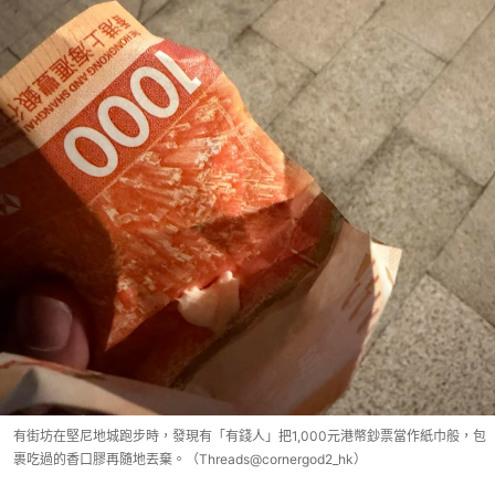
有街坊在堅尼地城跑步時，發現有「有錢人」把1,000元港幣鈔票當作紙巾般，包
裹吃過的香口膠再隨地丟棄。（Threads@cornergod2_hk）