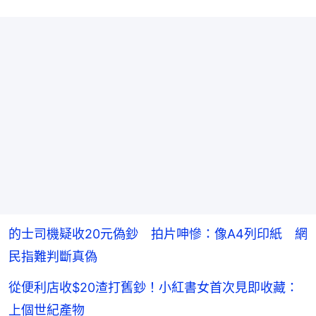
的士司機疑收20元偽鈔 拍片呻慘：像A4列印紙 網
民指難判斷真偽
從便利店收$20渣打舊鈔！小紅書女首次見即收藏：
上個世紀產物