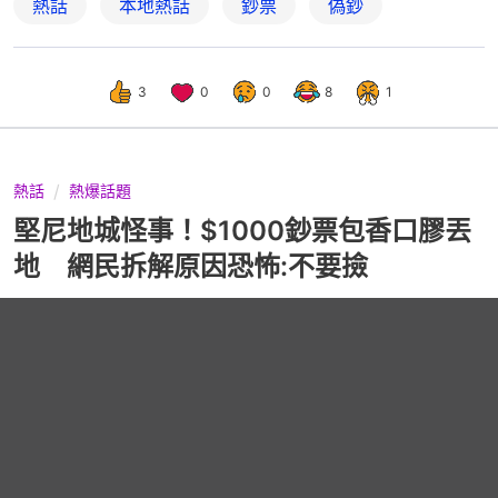
熱話
本地熱話
鈔票
偽鈔
3
0
0
8
1
熱話
熱爆話題
堅尼地城怪事！$1000鈔票包香口膠丟
地 網民拆解原因恐怖:不要撿