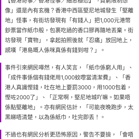
【香港奇事／香港怪事／細思極恐】「貧窮限制想
像」還是內有玄機？香港中西區堅尼地城發生「堅離
地」怪事，有街坊發現有「有錢人」把1,000元港幣
鈔票當作紙巾般，包裹吃過的香口膠再隨地丟棄。街
坊發現「寶物」，拿起拍照後就「忍痛」放回地上，
感嘆「港島嘅人係咪真係有錢到咁？」。
事件引來網民嘩然，有人笑言，「紙巾係窮人用」、
「成件事係個有錢佬用1,000蚊嚟當清潔費」、「香
港人真識慳錢，吐在地上要罰3000，用1000包着，
慳咗2000了」、「正常啊，堅尼地城吖嘛。如果唔
係點堅離地」。亦有網民估計，「可能夜晚跑步，太
黑睇唔清楚，以為係紙巾，吐完即丢！。
不過也有網民分析更恐怖原因，警告不要撿，「會唔