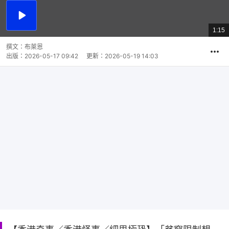
播
放
1:15
總
影
共
片
時
撰文：
布萊恩
間
出版：
2026-05-17 09:42
更新：
2026-05-19 14:03