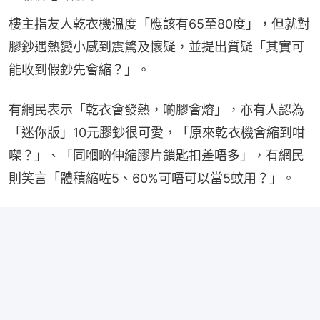
樓主指友人乾衣機溫度「應該有65至80度」，但就對
膠鈔遇熱變小感到震驚及懷疑，並提出質疑「其實可
能收到假鈔先會縮？」。
有網民表示「乾衣會發熱，啲膠會熔」，亦有人認為
「迷你版」10元膠鈔很可愛，「原來乾衣機會縮到咁
㗎？」、「同嗰啲伸縮膠片鎖匙扣差唔多」，有網民
則笑言「體積縮咗5、60%可唔可以當5蚊用？」。