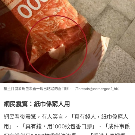
樓主打開發現包裹着一塊已吃過的香口膠。（Threads@cornergod2_hk）
網民震驚：紙巾係窮人用
網民看後震驚，有人笑言，「真有錢人，紙巾係窮人
用」、「真有錢，用1000蚊包香口膠」、「成件事係