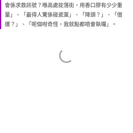
會係求救訊號？喺高處掟落街，用香口膠有少少重
量」、「最得人驚係碰瓷黨」、「降頭？」、「借
運？」、「呢個咁奇怪，我就點都唔會執囉」。