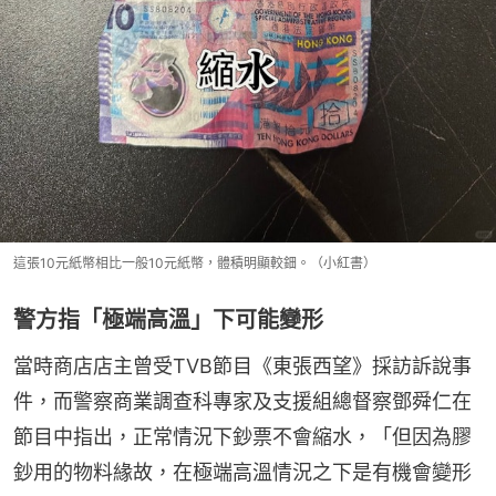
這張10元紙幣相比一般10元紙幣，體積明顯較鈿。（小紅書）
警方指「極端高溫」下可能變形
當時商店店主曾受TVB節目《東張西望》採訪訴說事
件，而警察商業調查科專家及支援組總督察鄧舜仁在
節目中指出，正常情況下鈔票不會縮水，「但因為膠
鈔用的物料緣故，在極端高溫情況之下是有機會變形