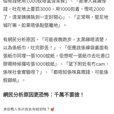
個有錢佬用1,000蚊嚟當清潔費」、「香港人真識慳
錢，吐在地上要罰3000，用1000包着，慳咗2000
了，清潔姨姨執到一定好開心」、「正常啊，堅尼地
城吖嘛。如果唔係點堅離地」。
有網民分析原因，「可能夜晚跑步，太黑睇唔清楚，
以為係紙巾，吐完即丢！」、「佢應該係褲袋裏面有
張紙巾同埋一張1000蚊紙，佢想呢一張紙巾去吐香口
膠嘅時候攞咗張1000蚊紙」、「望下附近有冇cam，
係咪社會實驗呀？」、「都唔知係咪真嘅錢，可能係
假銀紙」。
網民分析原因更恐怖：千萬不要撿！