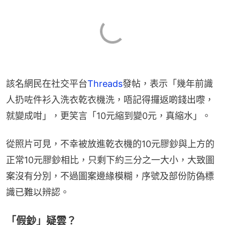
該名網民在社交平台
Threads
發帖，表示「幾年前識
人扔咗件衫入洗衣乾衣機洗，唔記得攞返啲錢出嚟，
就變成咁」，更笑言「10元縮到變0元，真縮水」。
從照片可見，不幸被放進乾衣機的10元膠鈔與上方的
正常10元膠鈔相比，只剩下約三分之一大小，大致圖
案沒有分別，不過圖案邊緣模糊，序號及部份防偽標
識已難以辨認。
「假鈔」疑雲？