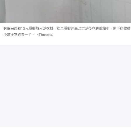
有網民誤將10元膠鈔放入乾衣機，結果膠鈔經高溫烘乾後竟嚴重縮小，剩下的體積
小於正常鈔票一半。（Threads）