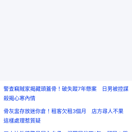
警查竊賊家揭藏頭蓋骨！破失蹤7年懸案 日男被控謀
殺揭心寒內情
骨灰盅存放迷你倉！租客欠租3個月 店方尋人不果
這樣處理惹質疑