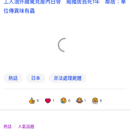
工人油外牆驚見屋內白骨 揭獨居翁死1年 鄰居：單
位傳異味有蟲
熱話
日本
非法處理屍體
9
1
6
1
8
熱話
人氣話題