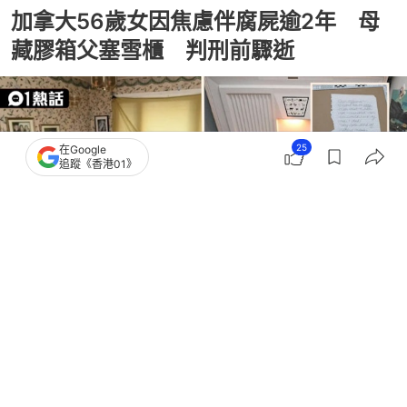
加拿大56歲女因焦慮伴腐屍逾2年 母
藏膠箱父塞雪櫃 判刑前驟逝
25
在Google
追蹤《香港01》
撰文：
伊萬德
出版：
2026-07-18 23:02
更新：
2026-07-19 03:50