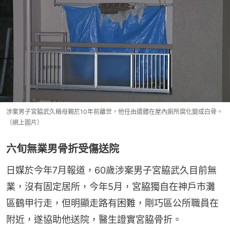
涉案男子宮脇武久稱母親於10年前離世，他任由遺體在屋內廁所腐化變成白骨。
（網上圖片）
六旬無業男骨折受傷送院
日媒於今年7月報道，60歲涉案男子宮脇武久目前無
業，沒有固定居所，今年5月，宮脇獨自在神戶市灘
區鶴甲行走，但明顯走路有困難，剛巧區公所職員在
附近，遂協助他送院，醫生證實宮脇骨折。