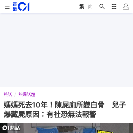
繁
|
简
熱話
熱爆話題
媽媽死去10年！陳屍廁所變白骨 兒子
爆藏屍原因：有社恐無法報警