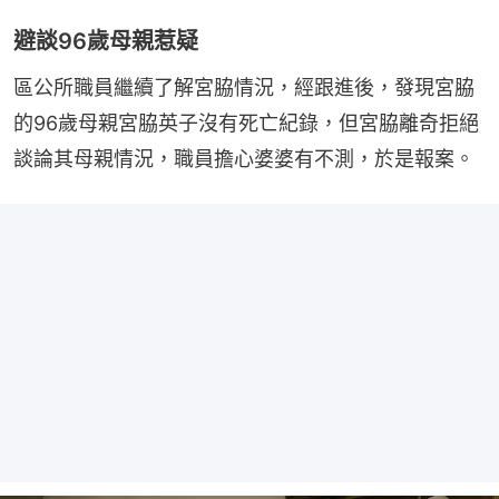
避談96歲母親惹疑
區公所職員繼續了解宮脇情況，經跟進後，發現宮脇
的96歲母親宮脇英子沒有死亡紀錄，但宮脇離奇拒絕
談論其母親情況，職員擔心婆婆有不測，於是報案。