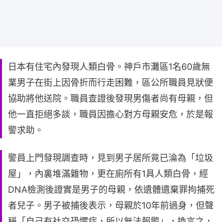
日本有住宅內發現人類白骨。神戶市灘區1名60歲無
業男子在街上因骨折而行走困難，區公所職員見狀便
協助將他送院。職員查證後發現男傷者尚有母親，但
他一直拒絕多談，職員因擔心對方母親安危，於是報
警求助。
警員上門發現調查時，見到男子居所竟已淪為「垃圾
屋」，內裏堆滿雜物，更在廁所有1具人類白骨，經
DNA檢測後證實是男子的母親，依遺體遺棄罪拘捕死
者兒子。男子被捕後表示，母親於10年前過身，但聲
稱「自己有社交恐懼症，所以無法報警」，換言之，