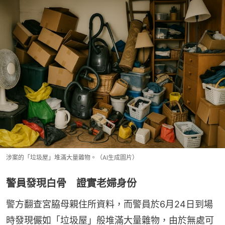
涉案的「垃圾屋」堆滿大量雜物。（AI生成圖片）
警員發現白骨 證實老婦身份
警方翻查宮脇母親住所資料，而警員於6月24日到場
時發現儼如「垃圾屋」般堆滿大量雜物，由於無處可