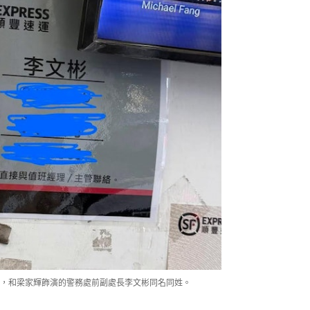
彬，和梁家輝飾演的警務處前副處長李文彬同名同姓。