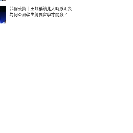
菲爾茲獎｜王虹稱讀北大時感沮喪
為何亞洲學生總要留學才開竅？