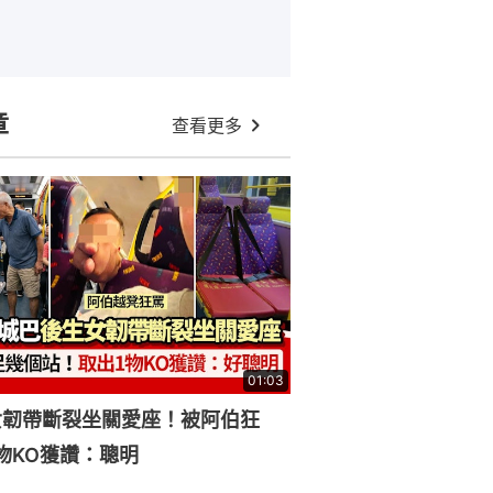
章
查看更多
01:03
女韌帶斷裂坐關愛座！被阿伯狂
物KO獲讚：聰明