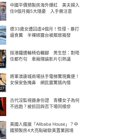
中國平價預製房海外爆紅 美夫婦入
住9個月揭5大隱憂 入手需注意
德33歲女遭囚虐4個月！性侵、暴打
逼食糞 半裸綁露台被鄰居揭發
搭港鐵遭輪椅伯輾腳 男生怒：對唔
住都冇句 車廂理論影片引熱議
:05
將軍澳康城商場扶手電梯驚現糞便！
女保安急掩鼻 網民震驚猜內情
:27
古代沒監視器身份證 青樓女子為何
不逃跑？被抓回與否下場同樣慘
美國人瘋搶「Alibaba House」？中
國預製房4大亮點破歐美置業困境