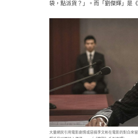
袋，點派貨？」。而「劉傑輝」是《
大量網民引用電影劇情或惡搞李文彬在電影的對白來留