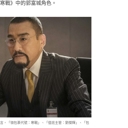
寒戰》中的郭富城角色。
言，「領包裹代號：寒戰」、「值班主管：劉傑輝」、「包