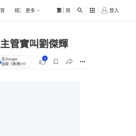
育
經濟
更多
01深圳
繁
觀點
|
简
健康
好食玩飛
登入
女
主管實叫劉傑輝
4
在Google
追蹤《香港01》