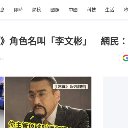
息
即時
熱榜
國際
中國
科技
生活
體
》角色名叫「李文彬」 網民：
35