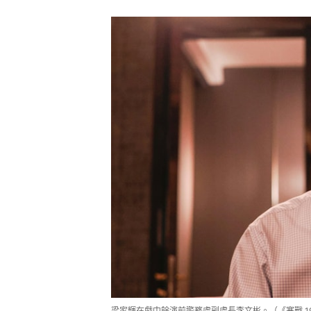
梁家輝在戲中餘演前警務處副處長李文彬。（《寒戰 1