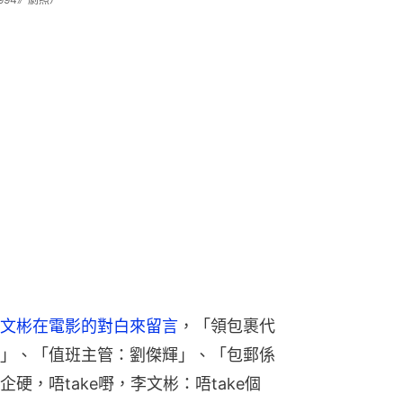
文彬在電影的對白來留言
，「領包裹代
」、「值班主管：劉傑輝」、「包郵係
硬，唔take嘢，李文彬：唔take個