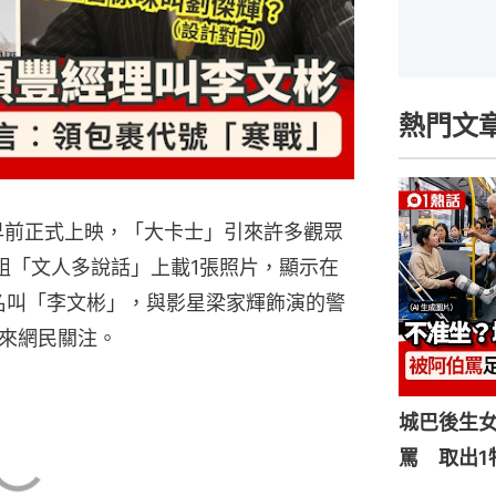
熱門文
》早前正式上映，「大卡士」引來許多觀眾
k群組「文人多說話」上載1張照片，顯示在
名叫「李文彬」，與影星梁家輝飾演的警
來網民關注。
城巴後生
罵 取出1