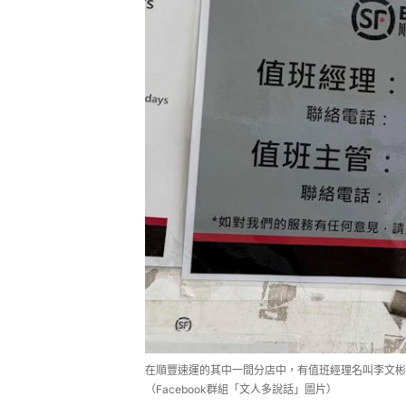
在順豐速運的其中一間分店中，有值班經理名叫李文
（Facebook群組「文人多說話」圖片）