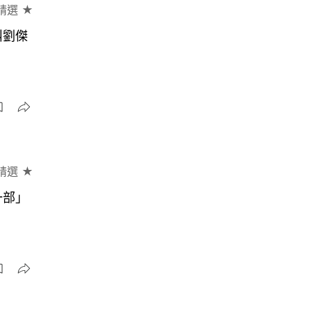
精選 ★
叫劉傑
精選 ★
一部」