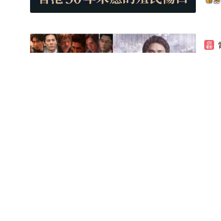
寒戰
來稿
拼