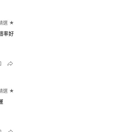
精選 ★
錯率好
精選 ★
運