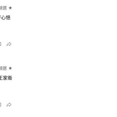
精選 ★
好心悒
精選 ★
王家衛