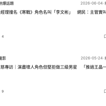
2026-06-04
熱爆話題
豐經理撞名《寒戰》角色名叫「李文彬」 網民：主管實
4
2026-05-24
電影
敬慈專訪｜演盡壞人角色但堅拒做三級男星 「推過王晶
9