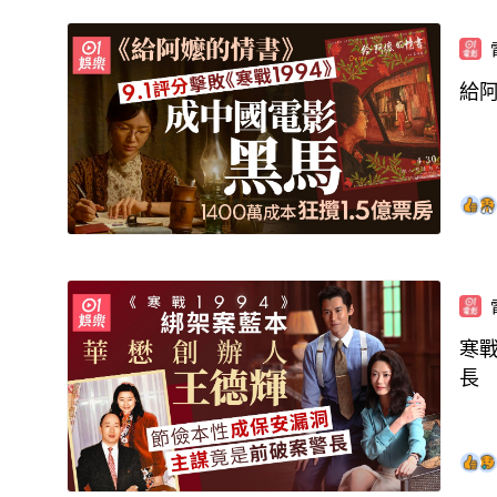
給阿
寒戰
長