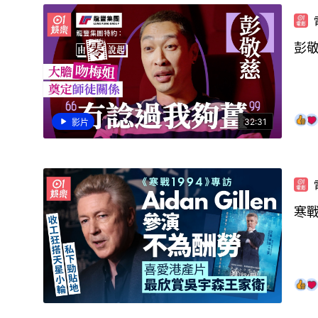
彭
32:31
影片
寒戰