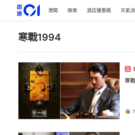
港聞
娛樂
酒店優惠碼
天氣消
寒戰1994
寒戰
7