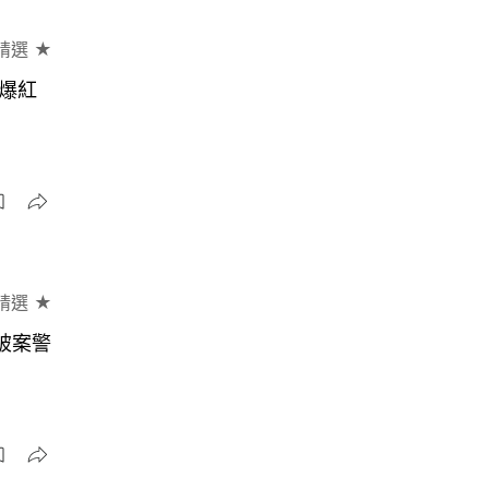
精選 ★
襲爆紅
精選 ★
破案警