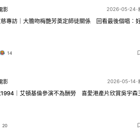
2026-05-24
電影
敬慈專訪｜大膽吻梅艷芳奠定師徒關係 回看最後個唱︰
14
2026-05-14
電影
1994｜艾頓基倫參演不為酬勞 喜愛港產片欣賞吳宇森
20