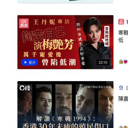
寒戰
低
22:10
影片
陳嘉