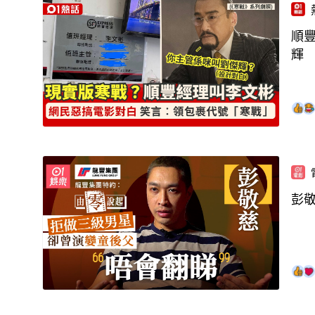
順
輝
彭