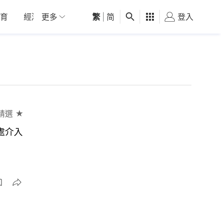
育
經濟
更多
01深圳
繁
觀點
|
简
健康
好食玩飛
登入
女
精選 ★
處介入