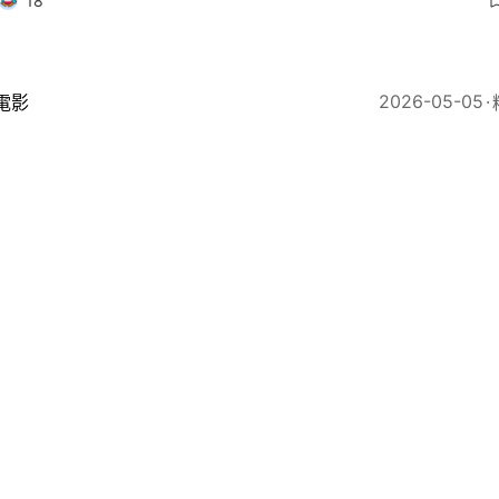
18
2026-05-05
電影
1994｜揭開角色對照 楊樂文何啟華角色早在《寒戰2
9
2026-05-04
01論壇
｜《寒戰1994》不只是電影——解構1994至2017的香
圖