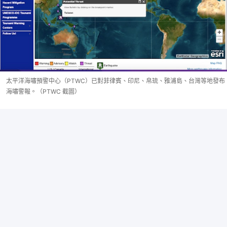
太平洋海嘯預警中心（PTWC）已對菲律賓、印尼、帛琉、雅浦島、台灣等地發布
海嘯警報。（PTWC 截圖）