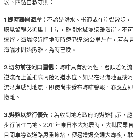
以下四點自救守則：
1.即時離開海岸：
不論是潛水、衝浪或在岸邊散步，
聽見警報必須馬上上岸，離開水域並遠離海岸，不可
逗留。海嘯接近陸地時時速仍達36公里左右，若看見
海嘯才開始撤離，為時已晚。
2.切勿前往河口圍觀：
海嘯具有溯河性，會順着河流
逆流而上並推高內陸河道水位。如果在沿海地區或河
流沿岸感到地震，即使尚未發布海嘯警報，亦應立即
撤離。
3.避難以步行優先：
若收到地方政府的避難指示，應
步行前往高地。2011年東日本大地震時，大批民眾盲
目開車導致道路嚴重擁堵，極易遭遇交通大癱瘓，耽