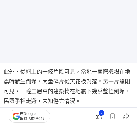
此外，從網上的一條片段可見，當地一國際機場在地
震時發生倒塌，大量碎片從天花板剝落。另一片段則
可見，一幢三層高的建築物在地震下幾乎整幢倒塌，
民眾爭相走避，未知傷亡情況。
7
在Google
菲律賓棉蘭老島7.8級地震 最少32死 橋樑斷裂多人
追蹤《香港01》
墜海｜有片