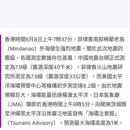
香港時間6月8日上午7時37分，菲律賓南部棉蘭老島
（Mindanao）外海發生強烈地震。關於此次地震的
震級，各國測定數據存在差異：中國地震台網正式測
定為7.9級（震源深度40千米），菲律賓火山地震研
究所測定為7.8級（震源深度33公里），而美國太平
洋海嘯預警中心等機構初步測定達8.2級。由於地震
規模巨大，海嘯能量迅速橫渡太平洋，日本氣象廳
（JMA）隨即於香港時間上午8時5分，向關東茨城縣
至沖繩等太平洋沿岸廣泛地區發佈「海嘯注意報」
（Tsunami Advisory），預測最大海嘯高度為1米。