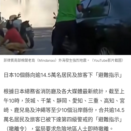
菲律賓南部棉蘭老島（Mindanao）外海發生強烈地震。（YouTube影片截圖）
日本10個縣向逾14.5萬名居民及旅客下「避難指示」
根據日本總務省消防廳及各大媒體最新統計，截至上
午10時，茨城、千葉、靜岡、愛知、三重、高知、宮
崎、鹿兒島及沖繩等至少10個沿岸縣份，合共逾14.5
萬名居民及旅客已被下達第四級警戒的「避難指示」
（撤離令），當局要求危險地區人士即時撤離。