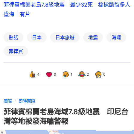
菲律賓棉蘭老島7.8級地震 最少32死 橋樑斷裂多人
墜海｜有片
熱話
日本
日本旅遊
地震
海嘯
菲律賓
4
0
1
2
0
國際
即時國際
菲律賓棉蘭老島海域7.8級地震 印尼台
灣等地被發海嘯警報