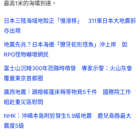
最高1米的海嘯到達。
日本三陸海域地殼正「慢滑移」 311東日本大地震前
亦出現
地震先兆？日本海邊「獠牙蛇形怪魚」沖上岸 如
RPG怪物嚇壞網民
富士山沉睡300年恐隨時噴發 專家示警：火山灰會
覆蓋東京首都圈
廣西地震｜調撥帳篷床褥等物資5千件 國務院工作
組赴重災區慰問
NHK：沖繩本島附近發生5.9級地震 鹿兒島縣最大
震度5級