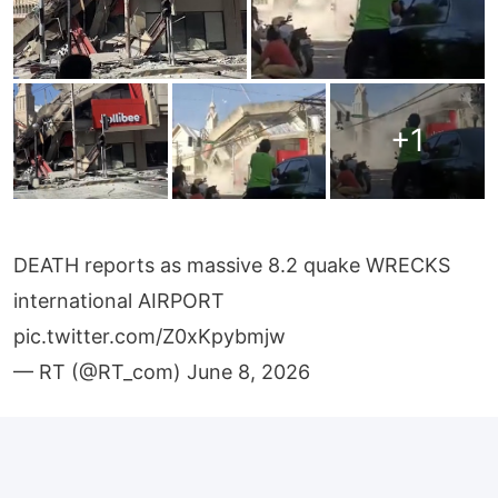
+
1
DEATH reports as massive 8.2 quake WRECKS
international AIRPORT
pic.twitter.com/Z0xKpybmjw
— RT (@RT_com)
June 8, 2026