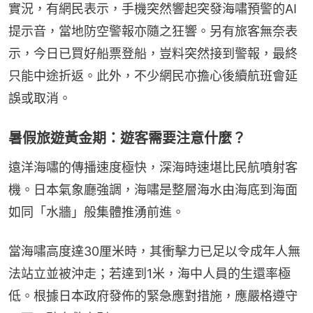
實況，有網民表示，手機突然響起突發海嘯預警的AI
提示音，當地防空警報亦隨之狂響。另有旅客無奈表
示，今日已買好船票登船，豈料突然接到警報，最終
只能中途折返。此外，不少網民亦擔心後續航班會延
誤或取消。
暑假旅遊黃金期：遊客需要注意什麼？
遠洋海嘯的傳播速度極快，深海時速堪比民航噴射客
機。日本氣象廳強調，海嘯是整層海水由海底到海面
如同「水牆」般集體推湧前進。
當海嘯高度達30厘米時，其衝擊力已足以令成年人無
法站立並被沖走；若達到1米，海中人員的生還率極
低。根據日本政府發佈的緊急應對措施，應嚴格遵守