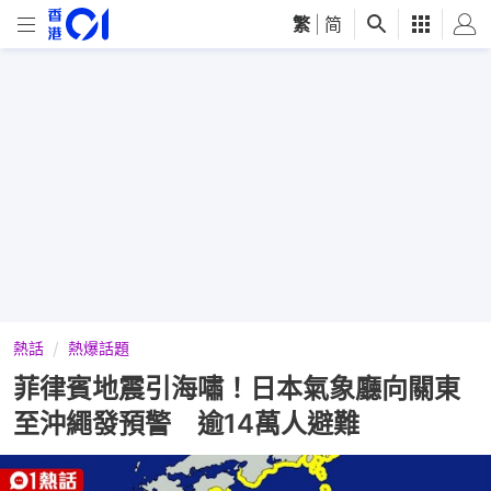
繁
|
简
熱話
熱爆話題
菲律賓地震引海嘯！日本氣象廳向關東
至沖繩發預警 逾14萬人避難