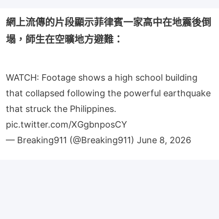
網上流傳的片段顯示菲律賓一家高中在地震後倒
塌，師生在空曠地方避難：
WATCH: Footage shows a high school building
that collapsed following the powerful earthquake
that struck the Philippines.
pic.twitter.com/XGgbnposCY
— Breaking911 (@Breaking911)
June 8, 2026