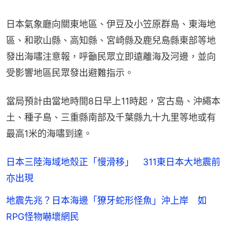
日本氣象廳向關東地區、伊豆及小笠原群島、東海地
區、和歌山縣、高知縣、宮崎縣及鹿兒島縣東部等地
發出海嘯注意報，呼籲民眾立即遠離海及河邊，並向
受影響地區民眾發出避難指示。
當局預計由當地時間8日早上11時起，宮古島、沖繩本
土、種子島、三重縣南部及千葉縣九十九里等地或有
最高1米的海嘯到達。
日本三陸海域地殼正「慢滑移」 311東日本大地震前
亦出現
地震先兆？日本海邊「獠牙蛇形怪魚」沖上岸 如
RPG怪物嚇壞網民