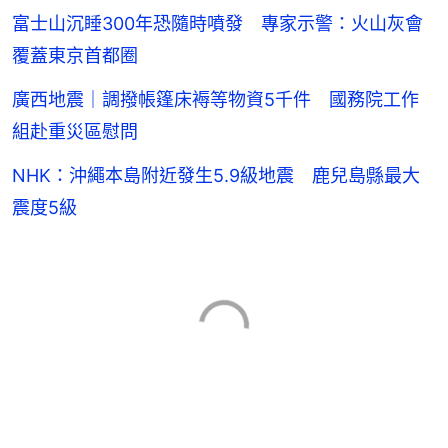
富士山沉睡300年恐隨時噴發 專家示警：火山灰會
覆蓋東京首都圈
廣西地震｜調撥帳篷床褥等物資5千件 國務院工作
組赴重災區慰問
NHK：沖繩本島附近發生5.9級地震 鹿兒島縣最大
震度5級