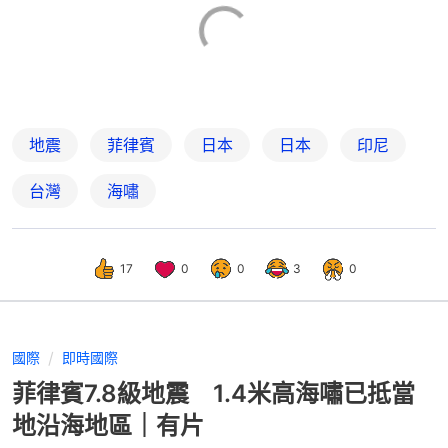
地震
菲律賓
日本
日本
印尼
台灣
海嘯
17
0
0
3
0
國際
即時國際
菲律賓7.8級地震 1.4米高海嘯已抵當
地沿海地區｜有片