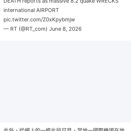
DEATH reports as massive 8.2 quake WRECKS
international AIRPORT
pic.twitter.com/Z0xKpybmjw
— RT (@RT_com)
June 8, 2026
此外，從網上的一條片段可見，當地一國際機場在地