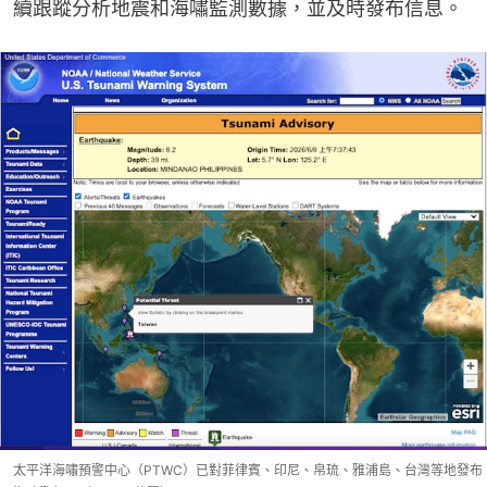
續跟蹤分析地震和海嘯監測數據，並及時發布信息。
太平洋海嘯預警中心（PTWC）已對菲律賓、印尼、帛琉、雅浦島、台灣等地發布