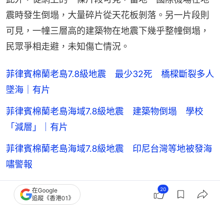
震時發生倒塌，大量碎片從天花板剝落。另一片段則
可見，一幢三層高的建築物在地震下幾乎整幢倒塌，
民眾爭相走避，未知傷亡情況。
菲律賓棉蘭老島7.8級地震 最少32死 橋樑斷裂多人
墜海｜有片
菲律賓棉蘭老島海域7.8級地震 建築物倒塌 學校
「減層」｜有片
菲律賓棉蘭老島海域7.8級地震 印尼台灣等地被發海
嘯警報
不知感恩：菲律賓、以色列成了一路貨色
20
在Google
追蹤《香港01》