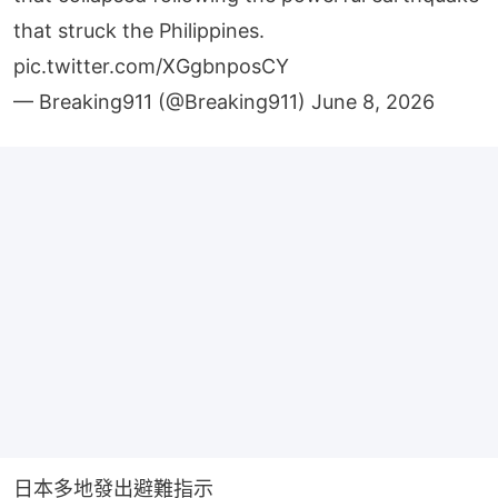
that struck the Philippines.
pic.twitter.com/XGgbnposCY
— Breaking911 (@Breaking911)
June 8, 2026
日本多地發出避難指示