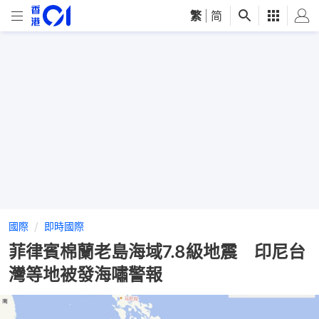
繁
|
简
國際
即時國際
菲律賓棉蘭老島海域7.8級地震 印尼台
灣等地被發海嘯警報