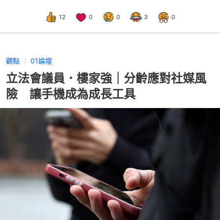
12
0
0
3
0
觀點
01論壇
立法會議員．樓家強｜分齡應對社媒風
險 讓手機成為成長工具