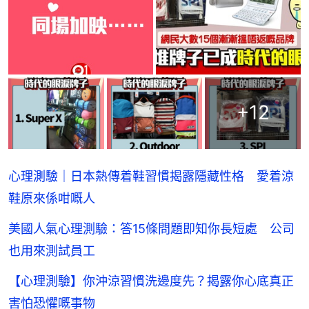
+
12
心理測驗｜日本熱傳着鞋習慣揭露隱藏性格 愛着涼
鞋原來係咁嘅人
美國人氣心理測驗：答15條問題即知你長短處 公司
也用來測試員工
【心理測驗】你沖涼習慣洗邊度先？揭露你心底真正
害怕恐懼嘅事物