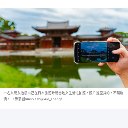
一名女網友抱怨自己在日本旅遊時請當地女生幫忙拍照，照片是歪斜的，不禁崩
潰。 （示意圖/unsplash@xue_zheng）