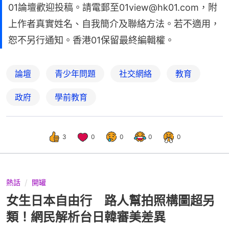
01論壇歡迎投稿。請電郵至01view@hk01.com，附
上作者真實姓名、自我簡介及聯絡方法。若不適用，
恕不另行通知。香港01保留最終編輯權。
論壇
青少年問題
社交網絡
教育
政府
學前教育
3
0
0
0
0
熱話
開罐
女生日本自由行 路人幫拍照構圖超另
類！網民解析台日韓審美差異