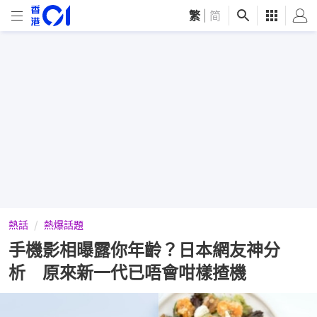
繁
|
简
熱話
熱爆話題
手機影相曝露你年齡？日本網友神分
析 原來新一代已唔會咁樣揸機