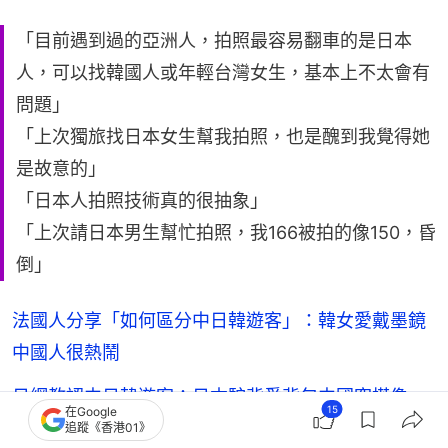
「目前遇到過的亞洲人，拍照最容易翻車的是日本
人，可以找韓國人或年輕台灣女生，基本上不太會有
問題」
「上次獨旅找日本女生幫我拍照，也是醜到我覺得她
是故意的」
「日本人拍照技術真的很抽象」
「上次請日本男生幫忙拍照，我166被拍的像150，昏
倒」
法國人分享「如何區分中日韓遊客」：韓女愛戴墨鏡
中國人很熱鬧
日網教認中日韓遊客：日本駝背愛背包中國穿搭像
15
在Google
LEGO 網笑太寫實
追蹤《香港01》