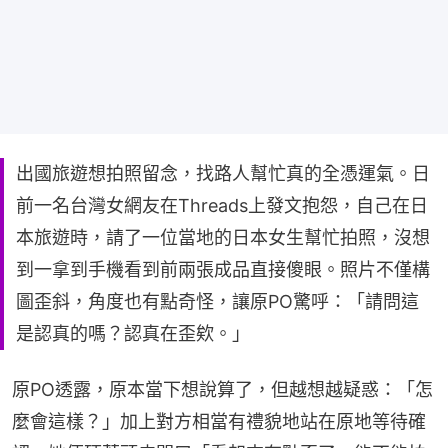
出國旅遊想拍照留念，找路人幫忙真的全憑運氣。日
前一名台灣女網友在Threads上發文抱怨，自己在日
本旅遊時，請了一位當地的日本女生幫忙拍照，沒想
到一拿到手機看到前兩張成品直接傻眼。照片不僅構
圖歪斜，角度也有點奇怪，讓原PO驚呼：「請問這
是認真的嗎？認真在歪欸。」
原PO透露，原本當下想說算了，但越想越疑惑：「怎
麼會這樣？」加上對方相當有禮貌地站在原地等待確