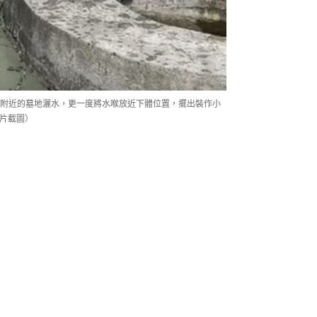
附近的墓地灑水，更一度將水喉放近下體位置，擺出裝作小
影片截圖）