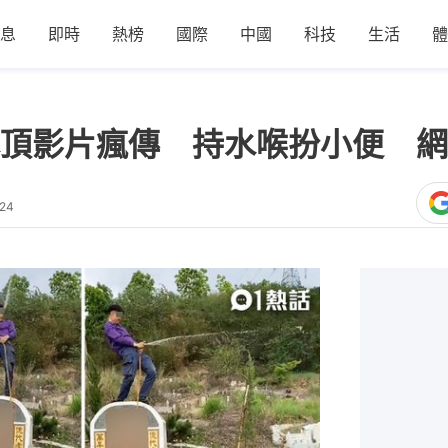
息
即時
熱榜
國際
中國
科技
生活
體
頂影片瘋傳 持水喉扮小便 網
:24