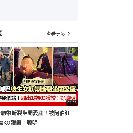
章
查看更多
01:25
女韌帶斷裂坐關愛座！被阿伯狂
物KO獲讚：聰明