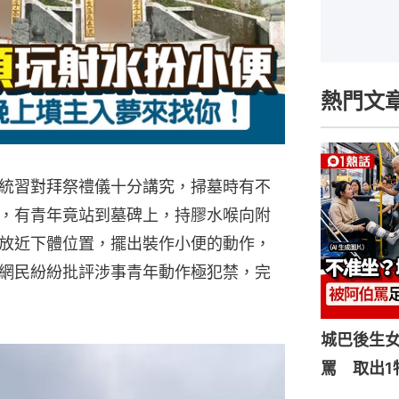
熱門文
統習對拜祭禮儀十分講究，掃墓時有不
，有青年竟站到墓碑上，持膠水喉向附
放近下體位置，擺出裝作小便的動作，
網民紛紛批評涉事青年動作極犯禁，完
城巴後生
罵 取出1