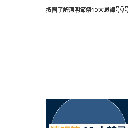
按圖了解清明節祭10大忌諱👇👇