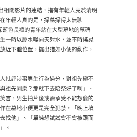
出相關影片的連結，指有年輕人竟於清明
在年輕人真的是，掃墓掃得太無聊
深藍色長褲的青年站在大型墓地的墓碑
生一時以膠水喉向天射水，並不時搖晃
放近下體位置，擺出猶如小便的動作，
人批評涉事男生行為過分，對祖先極不
與祖先同樂？那就下去陪祭好了啊」、
人笑言，男生拍片後或需承受不能想像的
作在墓地小便更是完全犯禁，「晚上墳
去找他」、「單純想試試會不會被跟而
」。