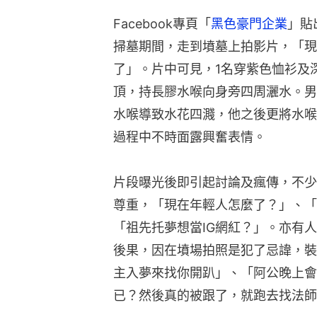
Facebook專頁「
黑色豪門企業
」貼
掃墓期間，走到墳墓上拍影片，「現
了」。片中可見，1名穿紫色恤衫及
頂，持長膠水喉向身旁四周灑水。男
水喉導致水花四濺，他之後更將水喉
過程中不時面露興奮表情。
片段曝光後即引起討論及瘋傳，不少
尊重，「現在年輕人怎麼了？」、「
「祖先托夢想當IG網紅？」。亦有
後果，因在墳場拍照是犯了忌諱，裝
主入夢來找你開趴」、「阿公晚上會
已？然後真的被跟了，就跑去找法師