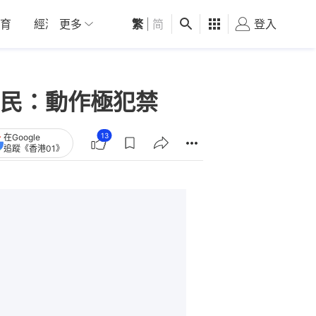
育
經濟
更多
01深圳
繁
觀點
|
简
健康
好食玩飛
登入
女
民：動作極犯禁
13
在Google
追蹤《香港01》