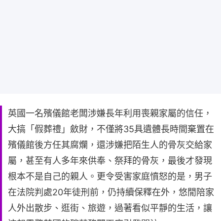
英國一名殯儀館老闆涉嫌長年利用喪親家屬的信任，
大搞「假葬禮」斂財，不僅將35具遺體長時間棄置在
殯儀館後方任其腐爛，還涉嫌把陌生人的骨灰交給家
屬，甚至有人多年來供奉、祭拜的骨灰，最後才發現
根本不是自己的親人。更令受害家庭憤怒的是，男子
在法院判處20年徒刑前，仍持續保釋在外，悠閒陪家
人外出散步、逛街、旅遊，過著看似平靜的生活，讓