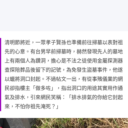
清明節將近，一眾孝子賢孫也準備前往掃墓以表對祖
先的心意。有台男早前掃墓時，赫然發現先人的墓地
上有兩個人為鑽洞，擔心是不法之徒使用金屬探測器
查探陪葬品後留下的記號，為免發生盜墓事件，他遂
以蠟將洞口封起。不過帖文一出，有從事殯儀業的網
民卻指樓主「做多咗」，指出洞口的用途其實用作通
氣及排水，引來網民笑稱：「排水排氣的你給它封起
來，不怕你祖先淹死？」