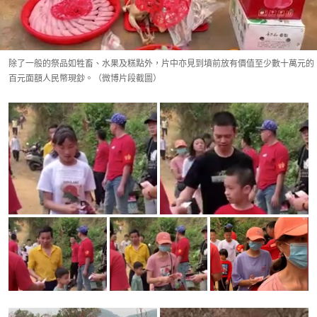
除了一般的祭品如牲畜、水果及糕點外，片中亦見到墳前放有價值至少數十萬元的
百元面額人民幣現鈔。（微博片段截圖）