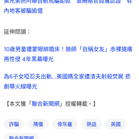
美兄弟扮阿聯酋駙馬騙鉅款 靠賄賂官員獲認證 有
內地客被騙逾億
延伸閱讀：
10歲男童遭蒙眼綁婚床！狼師「自稱女友」赤裸撓癢
再性侵 4年黑幕曝光
為6子女啞忍夫出軌…美國媽全家遭渣夫射殺焚屍 悲
劇導火線曝光
【本文獲「
聯合新聞網
」授權轉載。】
詐騙
殯儀
骨灰龕
熱話
英國
聯合新聞網