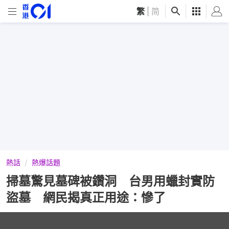
繁
|
简
熱話
熱爆話題
掃墓驚見墓碑被鑽洞 台男用蠟封實防
盜墓 網民揭真正用途：慘了