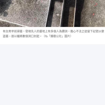
有台男早前掃墓，發現先人的墓地上有多個人為鑽洞，擔心不法之徒留下記號以便
盜墓，遂以蠟將數個洞口封起。（fb「爆廢公社」圖片）