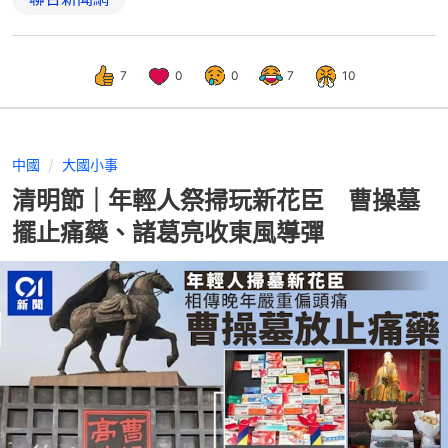
7
0
0
7
10
中國
大國小事
清明節｜年輕人祭掃玩新花臣 曹操墓
擺止痛藥、諸葛亮收東風導彈