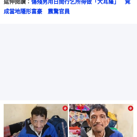
延伸閱讀：
傷殘男用日間行乞所得做「大耳窿」　竟
成當地隱形富豪　震驚官員