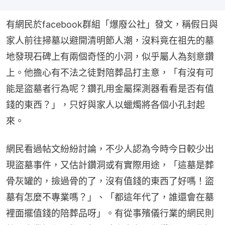
有網民於facebook群組「爆廢公社」發文，稱假日與
家人前往掃墓以避開清明節人潮，沒料竟在祖先的墓
地發現石碑上有兩個奇怪的小洞，似乎屬人為刻意鑽
上。他擔心有不法之徒對陪葬品打主意，「有沒有可
能是盜墓者行為呢？鑽孔用金屬探測器看看是否有值
錢的東西？」，只好與家人以蠟燭將各個小孔封起
來。
網民看過帖文紛紛討論，不少人認為今時今日較少出
現盜墓事件，又估計鑽洞或有實際用途，「這墓是葬
骨灰罐的，撿過骨的了，沒有值錢的東西了好嗎！盜
墓有怎麼不專業嗎？」、「都這年代了，誰還會在墓
裡面擺值錢的陪葬品呀」。有從事殯儀行業的網民則