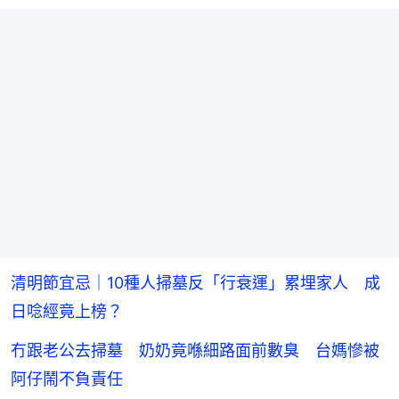
清明節宜忌｜10種人掃墓反「行衰運」累埋家人 成
日唸經竟上榜？
冇跟老公去掃墓 奶奶竟喺細路面前數臭 台媽慘被
阿仔鬧不負責任