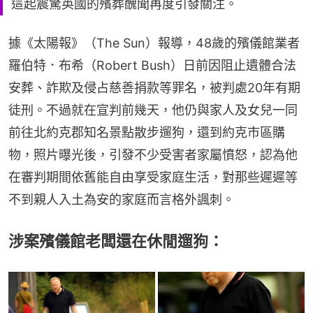
這起震驚英國的殯葬醜聞再度引發關注。
據《太陽報》（The Sun）報導，48歲的殯儀館業者
羅伯特．布希（Robert Bush）日前因阻止遺體合法
安葬、詐欺及侵占慈善捐款等罪名，被判處20年有期
徒刑。不過就在宣判前幾天，他仍與家人及女兒一同
前往北約克郡知名景點散步遛狗，還到約克市區購
物，照片曝光後，引發不少受害者家屬憤怒，認為他
在審判期間依舊能自由享受家庭生活，對那些遲遲等
不到親人入土為安的家庭而言格外諷刺。
涉案殯儀館老闆還在休閒遛狗：