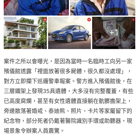
+
1
案件之所以會曝光，是因為當時一名臨時工向另一家
殯儀館透露「裡面放著很多屍體，很久都沒處理」，
對方立即攔下巡邏警車報案。警方進入殯儀館後，在
三層鐵架上發現35具遺體，大多沒有完整覆蓋，有些
已高度腐爛，甚至有女性遺體直接躺在骯髒擔架上，
旁邊散落著婚戒、泰迪熊、照片、卡片等家屬留下的
紀念物，部分死者仍戴著醫院識別手環或助聽器，現
場景象令辦案人員震驚。