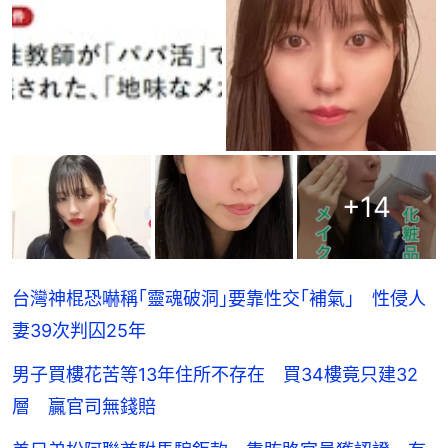
+
14
台灣神棍恐嚇稱｢靈魂破洞｣要靠性交｢補氣｣ 性侵人
妻39次判囚25年
男子買樓花苦等13年住所不存在 買34樓竟只建32
層 贏官司無錢賠