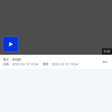
播
放
0:58
總
影
共
片
時
撰文：
安祖娜
間
出版：
2022-03-31 15:34
更新：
2022-03-31 15:34