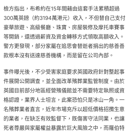
檢方指出，布希約在15年間藉由這套手法累積超過
300萬英鎊（約3194萬港元）收入，不但替自己支付
豪華旅遊、高級餐廳、珠寶、房屋裝修及摩托車賽事
等開銷，還透過薪資及資金轉移方式領取高額收入。
警方更發現，部分家屬在追思會替逝者捐出的慈善善
款根本沒有送達慈善機構，而是留在公司內部。
事件曝光後，不少受害家庭要求英國政府針對整起事
件展開公開調查，並全面改革殯葬業監管制度。由於
英國目前部分地區經營殯儀館並不需要特定執照或資
格認證，業界人士坦言，此案恐怕只是冰山一角。一
名殯葬業者直言，近年市場充斥以超低價格招攬生意
的業者，在缺乏有效監督下，既傷害守法同業，也讓
死者尊嚴與家屬權益暴露於巨大風險之中，而羅伯特