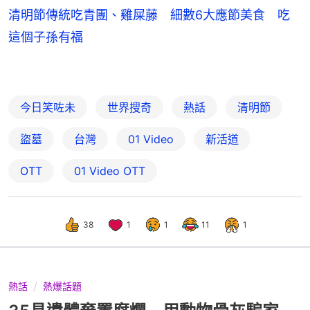
清明節傳統吃青團、雞屎藤 細數6大應節美食 吃
這個子孫有福
今日笑咗未
世界搜奇
熱話
清明節
盜墓
台灣
01 Video
新活道
OTT
01‌ ‌Video‌ ‌OTT
38
1
1
11
1
熱話
熱爆話題