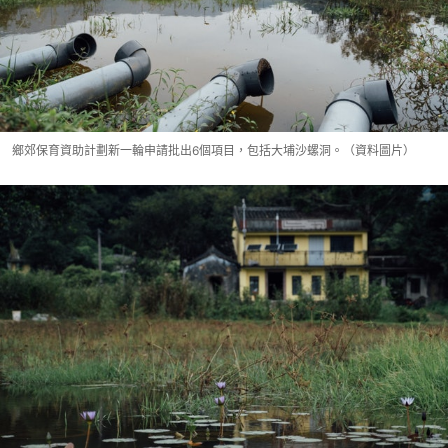
鄉郊保育資助計劃新一輪申請批出6個項目，包括大埔沙螺洞。（資料圖片）