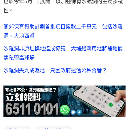
已於今年5月1日展開，以加強保育沙螺洞的生物多樣
性。
鄉郊保育資助計劃首批項目撥款二千萬元 包括沙羅
洞、大浪西灣
沙羅洞非原址換地達成協議 大埔船灣用地將補地價
建私營高球場
沙羅洞失九成濕地 只因政府迷信公私合營？