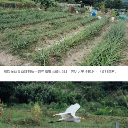
鄉郊保育資助計劃新一輪申請批出6個項目，包括大埔沙螺洞。（資料圖片）