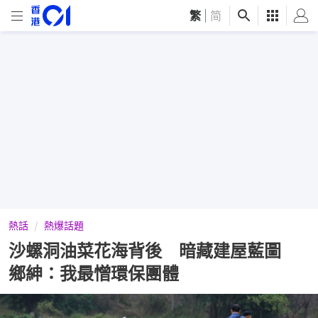
繁
|
简
熱話
熱爆話題
沙螺洞油菜花海背後 暗藏建屋藍圖
鄉紳：我最憎環保團體