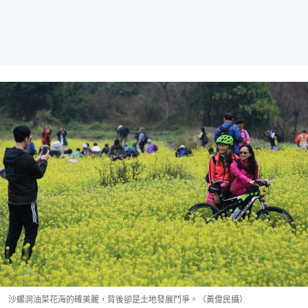
沙螺洞油菜花海的確美麗，背後卻是土地發展鬥爭。（黃偉民攝）