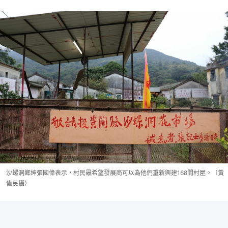
沙螺洞鄉紳張國偉表示，村民最希望發展商可以為他們重新興建168間村屋。（黃
偉民攝）