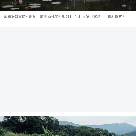
鄉郊保育資助計劃新一輪申請批出6個項目，包括大埔沙螺洞。（資料圖片）