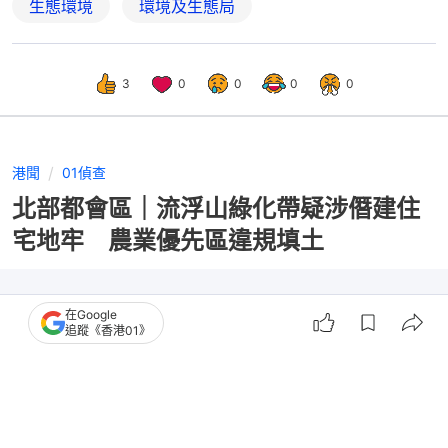
生態環境
環境及生態局
3
0
0
0
0
港聞
01偵查
北部都會區｜流浮山綠化帶疑涉僭建住
宅地牢 農業優先區違規填土
在Google
追蹤《香港01》