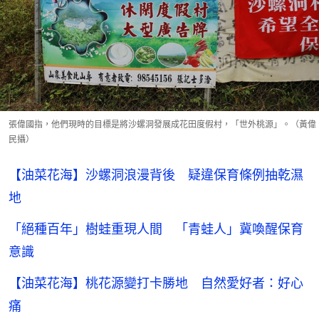
張偉國指，他們現時的目標是將沙螺洞發展成花田度假村，「世外桃源」。（黃偉
民攝）
【油菜花海】沙螺洞浪漫背後 疑違保育條例抽乾濕
地
「絕種百年」樹蛙重現人間 「青蛙人」冀喚醒保育
意識
【油菜花海】桃花源變打卡勝地 自然愛好者：好心
痛