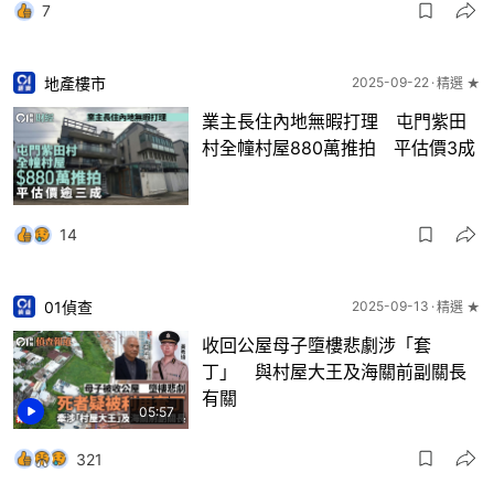
7
地產樓市
2025-09-22
精選 ★
業主長住內地無暇打理 屯門紫田
村全幢村屋880萬推拍 平估價3成
14
01偵查
2025-09-13
精選 ★
收回公屋母子墮樓悲劇涉「套
丁」 與村屋大王及海關前副關長
有關
05:57
321