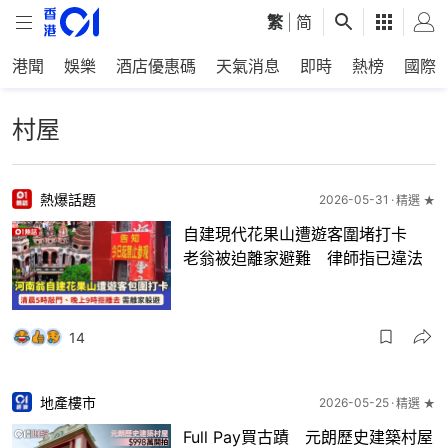
繁
|
简
港聞
娛樂
酒店優惠碼
天氣消息
即時
熱榜
國際
村屋
熱爆話題
2026-05-31
精選 ★
自建現代花果山遭遊客圍堵打卡
老翁被迫離家避難 律師指已違法
14
地產樓市
2026-05-25
精選 ★
Full Pay買古蹟 元朗歷史建築村屋