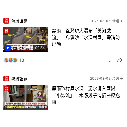
熱爆話題
2025-08-05
精選 ★
黑雨｜荃灣現大瀑布「黃河激
流」 烏溪沙「水浸村屋」需消防
出動
00:54
18
熱爆話題
2025-08-05
精選 ★
黑雨致村屋水浸！泥水湧入屋變
「小激流」 水漲幾乎淹插座極危
險
8