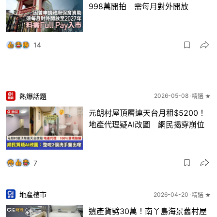
998萬開拍 需每月對外開放
14
熱爆話題
2026-05-08
精選 ★
元朗村屋頂層連天台月租$5200！
地產代理疑AI改圖 網民揭穿崩位
7
地產樓市
2026-04-20
精選 ★
遺產貨劈30萬！南丫島海景舊村屋