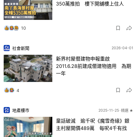
350萬推拍 樓下開舖樓上住人
10
社會新聞
2026-04-01
新界村屋僭建物申報重啟
2011.6.28前建成僭建物適用 為期
一年
4
地產樓市
2025-11-25
精選 ★
童話破滅 逾千呎《魔雪奇緣》銀
主村屋開價489萬 每呎4千有找