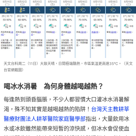
天文台料周二（11日）大致天晴，日間極端酷熱，市區氣溫更高達35°C。（天文
台官網截圖）
喝冰水消暑 為何身體越喝越熱？
每逢熱到頭昏腦脹，不少人都習慣大口灌冰水消暑解
渴，殊不知其實是越喝越熱的陷阱！
台灣天主教耕莘
醫療財團法人耕莘醫院家庭醫學部
指出，大量飲用冰
水或冰飲雖然能帶來短暫的涼快感，但冰水會促使血