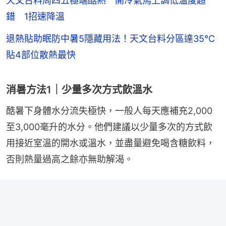
天文台料周四五極端酷熱 開冷氣馬上調低溫度超
錯 1招速降溫
退熱貼助眠防中暑5隱藏用法！天文台料分區達35°C
貼4部位散熱最快
消暑方法1｜少量多次方式飲溫水
酷暑下身體水分流失極快，一般人每天應補充2,000
至3,000毫升的水分。他們建議以少量多次的方式飲
用接近室溫的開水或溫水，並盡量避免喝含糖飲料，
否則熱量過高之餘亦無助解渴。