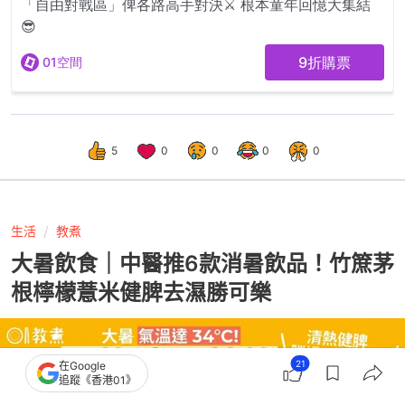
5
0
0
0
0
生活
教煮
大暑飲食｜中醫推6款消暑飲品！竹䉀茅
根檸檬薏米健脾去濕勝可樂
21
在Google
追蹤《香港01》