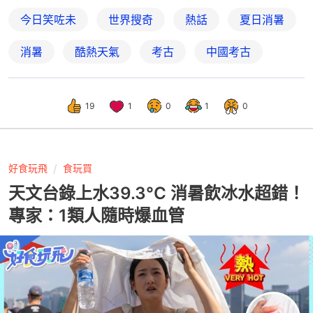
今日笑咗未
世界搜奇
熱話
夏日消暑
消暑
酷熱天氣
考古
中國考古
19
1
0
1
0
好食玩飛
食玩買
天文台錄上水39.3°C 消暑飲冰水超錯！
專家：1類人隨時爆血管