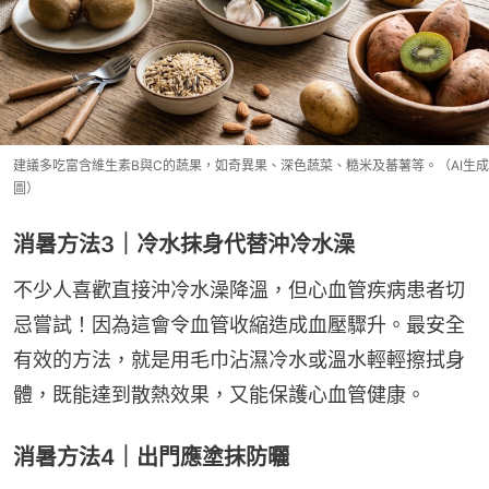
建議多吃富含維生素B與C的蔬果，如奇異果、深色蔬菜、糙米及蕃薯等。（AI生成
圖）
消暑方法3｜冷水抹身代替沖冷水澡
不少人喜歡直接沖冷水澡降溫，但心血管疾病患者切
忌嘗試！因為這會令血管收縮造成血壓驟升。最安全
有效的方法，就是用毛巾沾濕冷水或溫水輕輕擦拭身
體，既能達到散熱效果，又能保護心血管健康。
消暑方法4｜出門應塗抹防曬