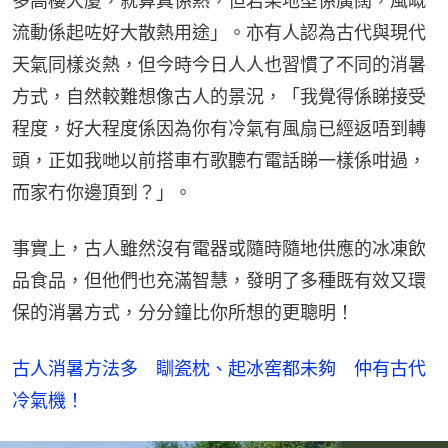
多高樓大廈，就算真係熱，但若果地型係廣闊，風嘅
流動係起咗好大散熱用途」。亦有人認為古代與現代
天氣同樣炎熱，但今時今日人人也習慣了不同的消暑
方式，自然較難想像古人的景況，「我覺得係睇接受
程度，好大程度係因為你有冷氣有風扇已經返唔到轉
頭，正如我哋以前搭車冇歌聽冇電話睇一樣係咁過，
而家冇你邊頂到？」。
事實上，古人雖然沒有電器或隨時隨地供應的冰凍飲
品食品，但他們也充滿智慧，發明了多種既有效又環
保的消暑方式，分分鐘比你所想的更聰明！
古人消暑方法多　瞓瓷枕、起冰窖都未夠　仲有古代
冷氣機！