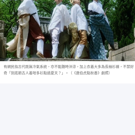
有網民指古代既無冷氣系統，亦不能隨時沖涼，加上衣着大多為長袖衫褲，不禁好
奇「到底啲古人着咁多衫點過夏天？」。（《唐伯虎點秋香》劇照）