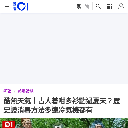
繁
|
简
熱話
熱爆話題
酷熱天氣丨古人着咁多衫點過夏天？歷
史證消暑方法多連冷氣機都有