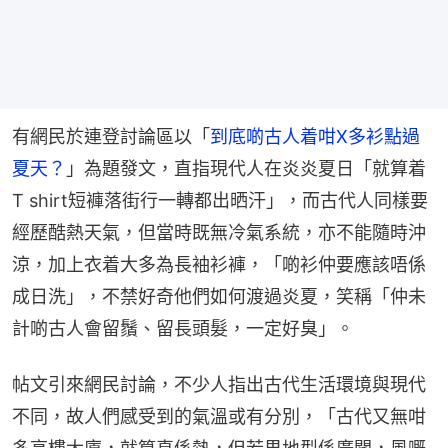
有網民於連登討論區以「
到底啲古人着咁X多衫點過
夏天？
」為題發文，直指現代人在炎炎夏日「就算着
T shirt短褲落街行一轉都出晒汗」，而古代人同樣要
經歷酷熱天氣，但當時既無冷氣系統，亦不能隨時沖
涼，加上衣着大多為長袖衫褲，「啲衫仲要應該唔係
成日洗」，不禁好奇他們如何渡過炎夏，笑稱「仲未
計啲古人會留鬚、留長頭髮，一定好臭」。
帖文引來網民討論，不少人指出古代生活環境與現代
不同，故人們感受到的氣溫或有分別，「古代又無咁