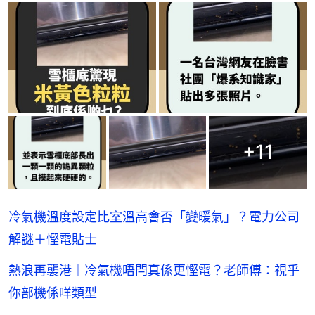
+
11
冷氣機溫度設定比室溫高會否「變暖氣」？電力公司
解謎＋慳電貼士
熱浪再襲港｜冷氣機唔閂真係更慳電？老師傅：視乎
你部機係咩類型