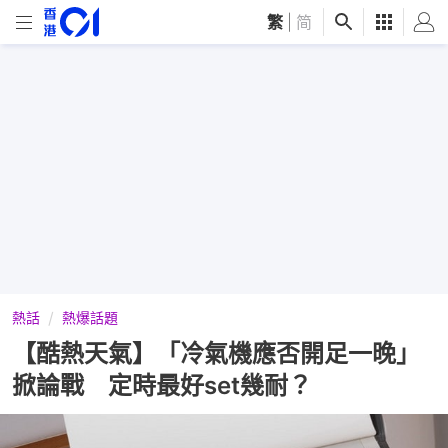
繁
|
简
熱話
熱爆話題
【酷熱天氣】「冷氣機應否開足一晚」
掀論戰 定時最好set幾耐？