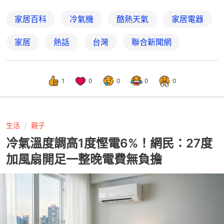
家居百科
冷氣機
酷熱天氣
家居電器
家居
熱話
台灣
聯合新聞網
1
0
0
0
0
生活
親子
冷氣溫度調高1度慳電6%！網民：27度
加風扇開足一整晚電費無負擔