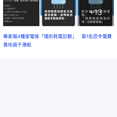
+
13
專家揭4種家電係「隱形耗電巨獸」 第1名恐令電費
貴咗過千港紙