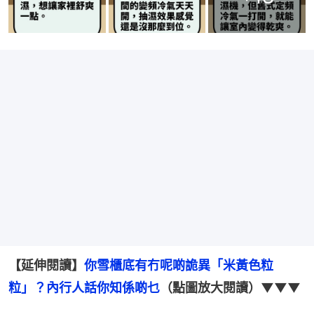
【延伸閱讀】
你雪櫃底有冇呢啲詭異「米黃色粒
粒」？內行人話你知係啲乜
（點圖放大閱讀）▼▼▼