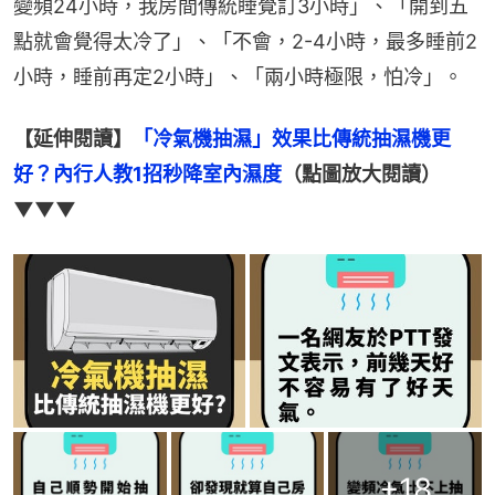
變頻24小時，我房間傳統睡覺訂3小時」、「開到五
點就會覺得太冷了」、「不會，2-4小時，最多睡前2
小時，睡前再定2小時」、「兩小時極限，怕冷」。
【延伸閱讀】
「冷氣機抽濕」效果比傳統抽濕機更
好？內行人教1招秒降室內濕度
（點圖放大閱讀）
▼▼▼
+
18