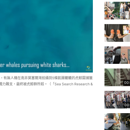
，有無人機在南非莫塞爾灣拍攝到5條飢腸轆轆的虎鯨圍捕獵
00
，最終被虎鯨群所殺。（「Sea Search Research &
00