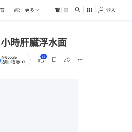
育
經濟
更多
01深圳
繁
觀點
|
简
健康
好食玩飛
登入
女
1小時肝臟浮水面
58
在Google
追蹤《香港01》