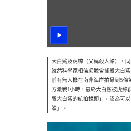
播
放
影
片
大白鯊及虎鯨（又稱殺人鯨），同
縱然科學家相信虎鯨會捕殺大白鯊
前有無人機在南非海岸拍攝到5條
方激戰1小時，最終大白鯊被虎鯨
殺大白鯊的航拍鏡頭」，認為可以
鯊」。