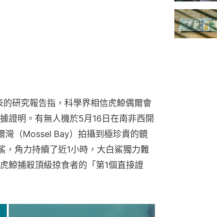
表的研究報告指，科學界相信虎鯨偶爾會
據證明。有無人機於5月16日在南非西開
塞爾灣（Mossel Bay）拍攝到極珍貴的鏡
白鯊，角力持續了近1小時，大白鯊獨力難
虎鯨捕殺頂級掠食者的「第1個直接證