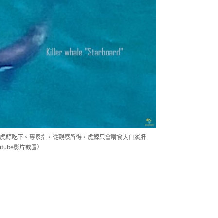
被虎鯨吃下。專家指，從觀察所得，虎鯨只會啃食大白鯊肝
Youtube影片截圖）
新見解。專家指影片中出現過2次，當虎
跑，反而靠近虎鯨，「將虎鯨控制在視