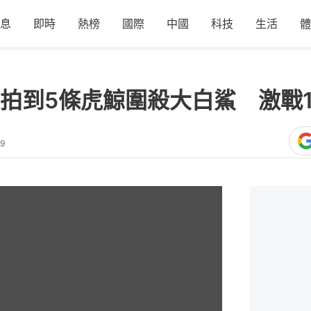
息
即時
熱榜
國際
中國
科技
生活
體
拍到5條虎鯨圍殺大白鯊 激戰
49