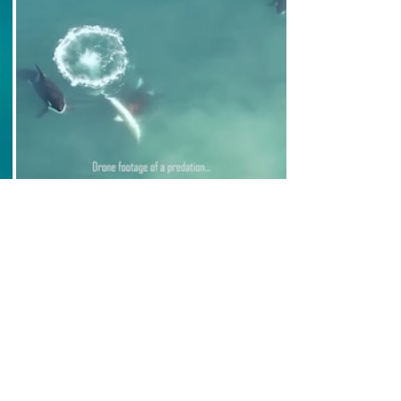
esearch & Conservation）公佈的影
旋，試圖躲避追擊。然而策略失效，其
推到水面，並使其向右側滾動。鯊魚反肚
已經死亡。有虎鯨朝鯊魚腹部咬下並撕