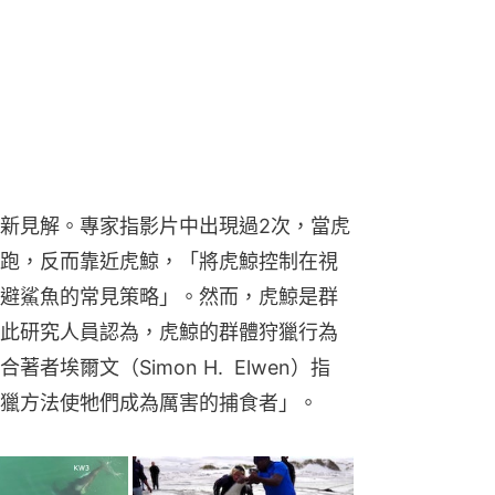
避鯊魚的常見策略」。然而，虎鯨是群
此研究人員認為，虎鯨的群體狩獵行為
埃爾文（Simon H.  Elwen）指
獵方法使牠們成為厲害的捕食者」。
 Towner）提出虎鯨可能透過「文化傳播」
被目擊過，當然也從未被鏡頭捕捉
鯊便從該地區消失，45日內只出現過零