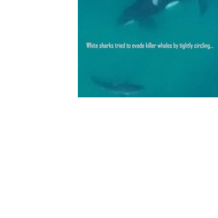
從海上搜索研究與保護（Sea Search R
片可以見到，大白鯊曾與虎鯨緊緊盤
中1條虎鯨從下方猛地將白鯊從腹側
浮於水面，露出白色的下腹部，似乎
開，鮮血瞬間染紅了水面。