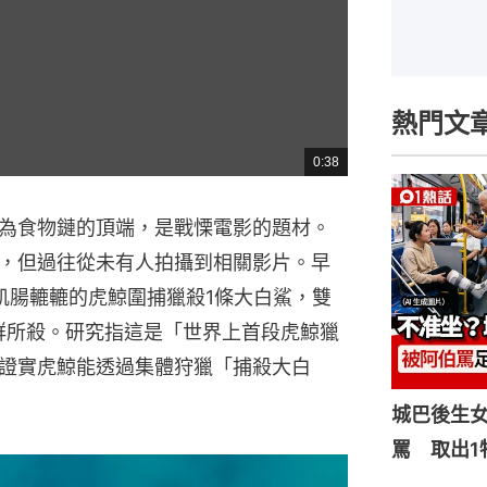
熱門文
0:38
總
共
時
間
為食物鏈的頂端，是戰慄電影的題材。
，但過往從未有人拍攝到相關影片。早
飢腸轆轆的虎鯨圍捕獵殺1條大白鯊，雙
群所殺。研究指這是「世界上首段虎鯨獵
證實虎鯨能透過集體狩獵「捕殺大白
城巴後生
罵 取出1