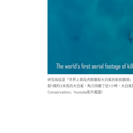
研究指這是「世界上首段虎鯨獵殺大白鯊的航拍鏡頭」
殺1條約3米長的大白鯊，角力持續了近1小時，大白鯊獨力難支
Conservation」Youtube影片截圖）