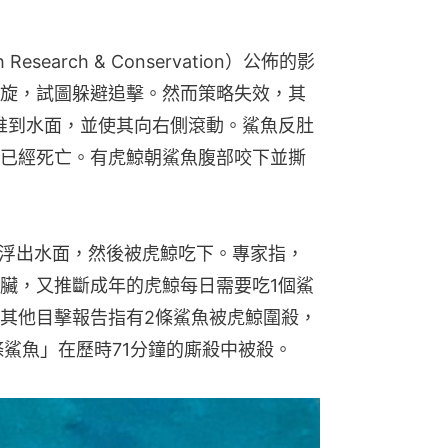
臟浮出水面，然後被虎鯨吃下。專家指，
臟，又推斷成年的虎鯨每日需要吃1個鯊
其他目擊報告指有2條鯊魚被虎鯨圍殺，
條鯊魚」在歷時71分鐘的廝殺中被殺。