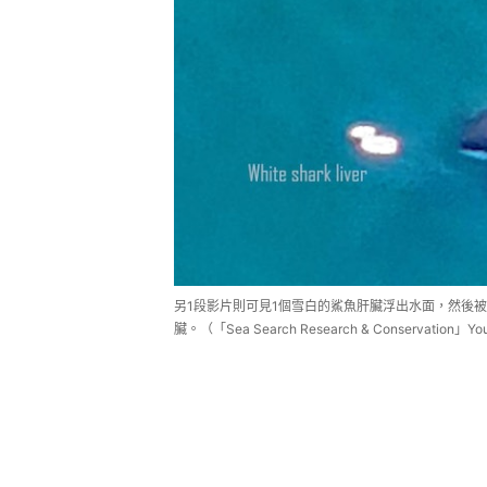
另1段影片則可見1個雪白的鯊魚肝臟浮出水面，然後
臟。（「Sea Search Research & Conservation」
研究還為大白鯊如何避開攻擊提出了
鯨緩慢地接近鯊魚時，鯊魚並沒有逃