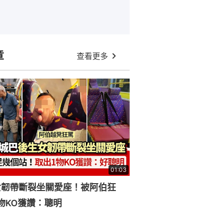
章
查看更多
01:03
女韌帶斷裂坐關愛座！被阿伯狂
物KO獲讚：聰明