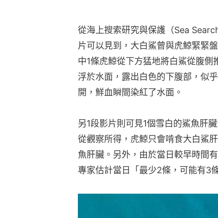
另1段影片則可見1個雪白的鯊魚肝
從觀察所得，虎鯨只會啃食大白鯊肝
魚肝臟。另外，由於當日較早時間有
專家估計當日「最少2條，可能有3