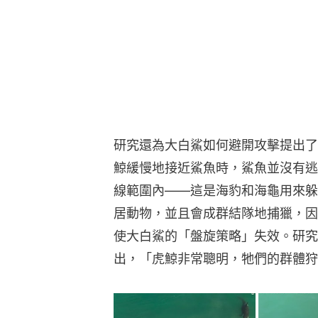
線範圍內——這是海豹和海龜用來躲
居動物，並且會成群結隊地捕獵，因
使大白鯊的「盤旋策略」失效。研究合著者
出，「虎鯨非常聰明，牠們的群體狩
合著者、鯊魚科學家托納（Alison
學習群體狩獵，「這種行為以前從未
過。」而這場獵殺行動結束後，大白