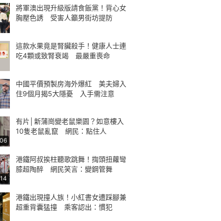
將軍澳出現升級版請食飯黨！背心女
胸壓色誘 受害人籲男街坊提防
這款水果竟是腎臟殺手！健康人士連
吃4顆或致腎衰竭 最嚴重喪命
中國平價預製房海外爆紅 美夫婦入
住9個月揭5大隱憂 入手需注意
有片│新蒲崗變老鼠樂園？如意樓入
10隻老鼠亂竄 網民：點住人
:06
港鐵阿叔挨柱聽歌跳舞！揈頭扭蘿彎
膝超陶醉 網民笑言：變鋼管舞
:14
港鐵出現撞人族！小紅書女遭踩腳兼
超重背囊猛撞 乘客認出：慣犯