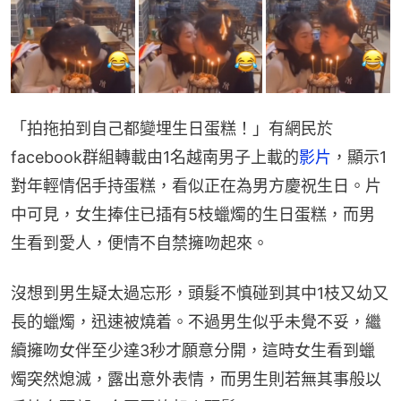
「拍拖拍到自己都變埋生日蛋糕！」有網民於
facebook群組轉載由1名越南男子上載的
影片
，顯示1
對年輕情侶手持蛋糕，看似正在為男方慶祝生日。片
中可見，女生捧住已插有5枝蠟燭的生日蛋糕，而男
生看到愛人，便情不自禁擁吻起來。
沒想到男生疑太過忘形，頭髮不慎碰到其中1枝又幼又
長的蠟燭，迅速被燒着。不過男生似乎未覺不妥，繼
續擁吻女伴至少達3秒才願意分開，這時女生看到蠟
燭突然熄滅，露出意外表情，而男生則若無其事般以