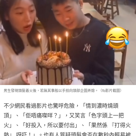
男生發現頭髮着火後，若無其事般以手拍向頭部企圖弄熄。（fb影片截圖）
不少網民看過影片也驚呼危險，「情到濃時燒頭
頂」、「佢唔痛㗎咩？」，又笑言「色字頭上一把
火」、「好投入，所以要付出」、「果然係 『打得火
熱』 呀吓！」。也有人質疑頭髮會否在數秒內輕易被