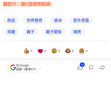
腿怒斥：邊X個發明紙碗
熱話
世界搜奇
澳洲
意外受傷
母親
親子
親子關係
燒烤
0
0
5
0
0
12
在Google
追蹤《香港01》
港聞
突發
港島舊山頂道單位住戶點蠟燭慶結婚周
年 不慎燒著衣服 匆匆撲救