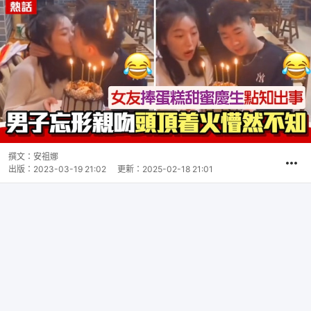
撰文：
安祖娜
出版：
2023-03-19 21:02
更新：
2025-02-18 21:01