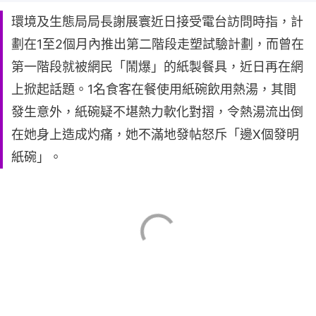
環境及生態局局長謝展寰近日接受電台訪問時指，計
劃在1至2個月內推出第二階段走塑試驗計劃，而曾在
第一階段就被網民「鬧爆」的紙製餐具，近日再在網
上掀起話題。1名食客在餐使用紙碗飲用熱湯，其間
發生意外，紙碗疑不堪熱力軟化對摺，令熱湯流出倒
在她身上造成灼痛，她不滿地發帖怒斥「邊X個發明
紙碗」。