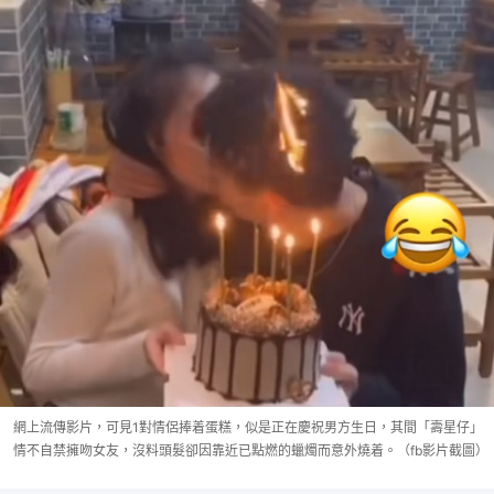
網上流傳影片，可見1對情侶捧着蛋糕，似是正在慶祝男方生日，其間「壽星仔」
情不自禁擁吻女友，沒料頭髮卻因靠近已點燃的蠟燭而意外燒着。（fb影片截圖）