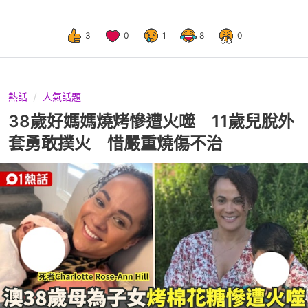
3
0
1
8
0
熱話
人氣話題
38歲好媽媽燒烤慘遭火噬 11歲兒脫外
套勇敢撲火 惜嚴重燒傷不治