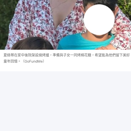
夏綠蒂在家中後院架設燒烤爐，準備與子女一同烤棉花糖，希望能為他們留下美好
童年回憶。（GoFundMe）