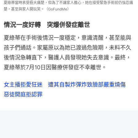
夏綠蒂當時承受極大痛楚，但為了不讓家人擔心，她在接受緊急手術前仍強忍痛
楚，甚至與家人開玩笑。（GoFundMe）
情況一度好轉 突爆併發症離世
夏綠蒂在手術後情況一度穩定，意識清醒，甚至能與
孩子們通話。家屬原以為她已渡過危險期，未料不久
後情況急轉直下，醫護人員發現她失去意識。最終，
夏綠蒂於7月10日因醫療併發症不幸離世。
女主播拒愛狂迷 遭其自製炸彈炸致臉部嚴重燒傷
惡徒開庭拒認罪