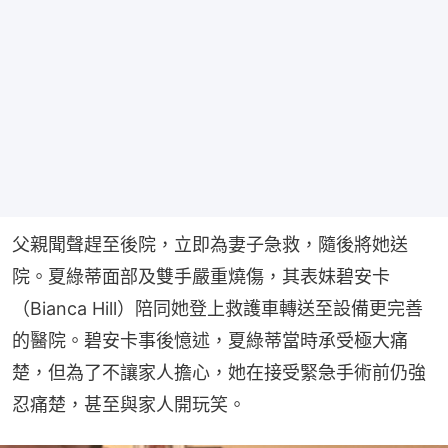
父親聞聲趕至後院，立即為妻子急救，隨後將她送
院。夏綠蒂面部及雙手嚴重燒傷，其表妹碧安卡
（Bianca Hill）陪同她登上救護車轉送至設備更完善
的醫院。碧安卡事後憶述，夏綠蒂當時承受極大痛
楚，但為了不讓家人擔心，她在接受緊急手術前仍強
忍痛楚，甚至與家人開玩笑。