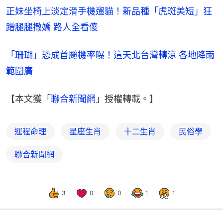
正妹坐椅上淡定滑手機遛貓！新品種「虎斑美短」狂
蹭腿腿撒嬌 路人全看傻
「珊瑚」恐成首颱機率曝！這天北台灣轉涼 各地降雨
範圍廣
【本文獲「
聯合新聞網
」授權轉載。】
運程命理
星座生肖
十二生肖
民俗學
聯合新聞網
3
0
0
1
1