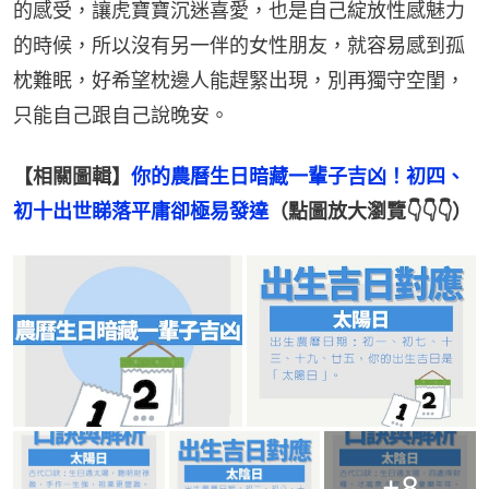
的感受，讓虎寶寶沉迷喜愛，也是自己綻放性感魅力
的時候，所以沒有另一伴的女性朋友，就容易感到孤
枕難眠，好希望枕邊人能趕緊出現，別再獨守空閨，
只能自己跟自己說晚安。
【相關圖輯】
你的農曆生日暗藏一輩子吉凶！初四、
初十出世睇落平庸卻極易發達
（點圖放大瀏覽👇👇👇）
+
8