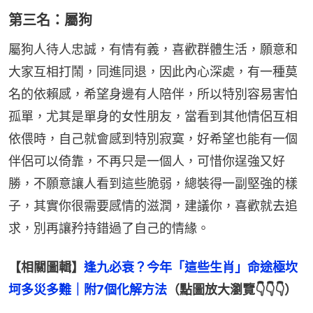
第三名：屬狗
屬狗人待人忠誠，有情有義，喜歡群體生活，願意和
大家互相打鬧，同進同退，因此內心深處，有一種莫
名的依賴感，希望身邊有人陪伴，所以特別容易害怕
孤單，尤其是單身的女性朋友，當看到其他情侶互相
依偎時，自己就會感到特別寂寞，好希望也能有一個
伴侶可以倚靠，不再只是一個人，可惜你逞強又好
勝，不願意讓人看到這些脆弱，總裝得一副堅強的樣
子，其實你很需要感情的滋潤，建議你，喜歡就去追
求，別再讓矜持錯過了自己的情緣。
【相關圖輯】
逢九必衰？今年「這些生肖」命途極坎
坷多災多難｜附7個化解方法
（點圖放大瀏覽👇👇👇）