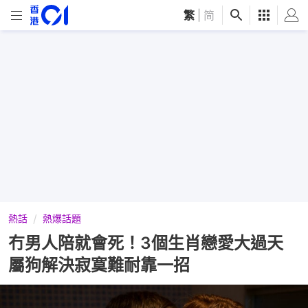
繁
|
简
熱話
熱爆話題
冇男人陪就會死！3個生肖戀愛大過天
屬狗解決寂寞難耐靠一招