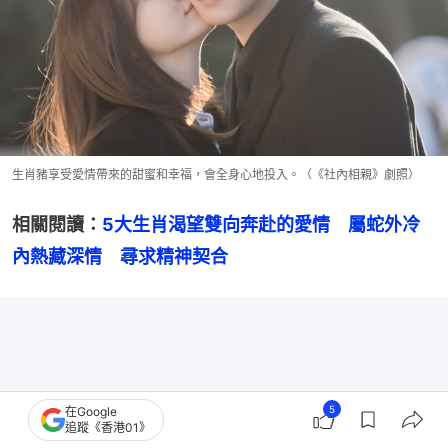
生肖豬享受愛情帶來的甜蜜和幸福，會全身心地投入。（《社內相親》劇照）
相關閱讀：
5大生肖渴望雙向奔赴的愛情　屬蛇外冷
內熱藏深情　尋求精神契合
5
在Google
追蹤《香港01》