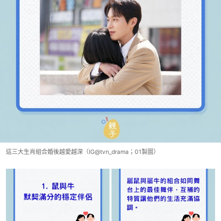
這三大生肖組合婚後越愛越深（IG@tvn_drama；01製圖）