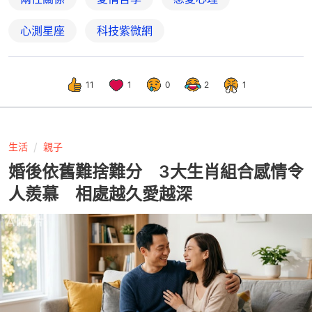
心測星座
科技紫微網
11
1
0
2
1
生活
親子
婚後依舊難捨難分 3大生肖組合感情令
人羨慕 相處越久愛越深