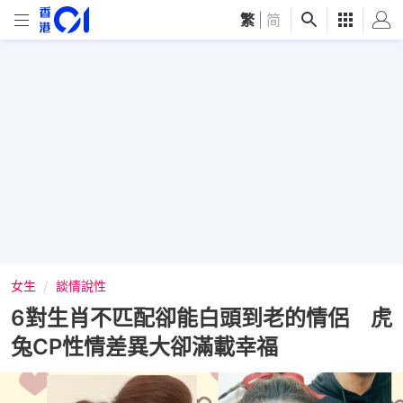
繁
|
简
女生
談情說性
6對生肖不匹配卻能白頭到老的情侶 虎
兔CP性情差異大卻滿載幸福