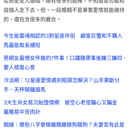
從戀愛走入婚姻，總有很多的猶豫，不知道是否能和
這個人走下去。但，一段婚姻不是單靠愛情就能維持
的，還包含很多的磨合。
今生能靈魂相認的3對星座伴侶 顧家巨蟹和不羈人
馬最能取長補短
男網友最憎女伴做的7件事！口講隨便事後嫌三嫌四、
要人猜度心意
冷淡期｜12星座愛情遇到瓶頸怎解決？山羊果斷分
手、天秤騎驢搵馬
3大生肖女易沉船墮情網 被空心老倌騙心又騙金
屬豬易中苦肉計
姻緣｜哪些八字會嫁雞隨雞嫁狗隨狗？夫妻宮有此星