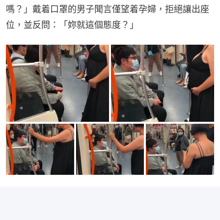
嗎？」戴着口罩的男子聞言僅望着孕婦，拒絕讓出座
位，並反問：「妳就這個態度？」