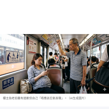
樓主指老伯雖有道歉但自己「唔應該忍氣吞聲」。（AI生成圖片）