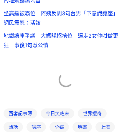
內地媽嬲爆公審
坐高鐵被霸位 阿姨反問3句台男「下意識讓座」
網民震怒：活該
地鐵讓座爭議｜大媽賤招搶位 逼走2女仲咁做更
狂 事後1句惹公憤
西客記事簿
今日笑咗未
世界搜奇
熱話
讓座
孕婦
地鐵
上海