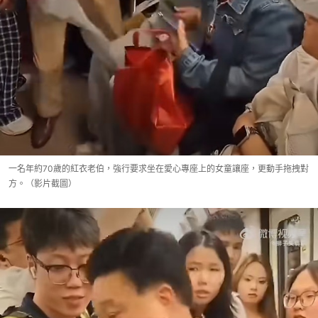
一名年約70歲的紅衣老伯，強行要求坐在愛心專座上的女童讓座，更動手拖拽對
方。（影片截圖）