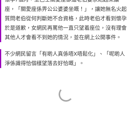
座，「關愛座係畀公公婆婆坐嘅！」，讓她無名火起
質問老伯從何判斷她不合資格，此時老伯才看到懷孕
於是道歉，女網民再罵他一直只望着座位，沒有理會
其他人才會看不到她的情況，並在網上公開事件。
不少網民留言「有啲人真係唔X唔鬆化」、「呢啲人
淨係識得恰個樣望落去好恰嘅」。