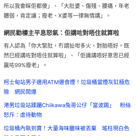
所以我會睬佢都傻」、「大肚婆、傷殘、腰痛，年老
體弱，肯定讓；廢老、X婆等一律無情講」。
網民勸樓主平息怒氣：佢講咗對唔住就算啦
有人認為「你大緊肚，冇謂扯咁多火，對胎唔好。既
然巳經講咗對唔住就算啦」、「佢識講唔好意思已經
贏咗99%廢老」。
柯士甸站男子邊用ATM邊食煙！垃圾桶當煙灰缸極危
險 網民鬧爆
港男垃圾站蹂躪Chiikawa兔哥公仔「當波踢」 粉絲
怒斥：虐待動物
垃圾桶內執到寶！大量海味臘味被丟棄 瑤柱現白色