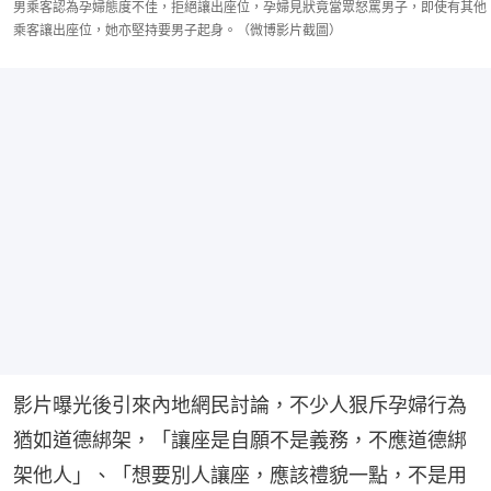
男乘客認為孕婦態度不佳，拒絕讓出座位，孕婦見狀竟當眾怒罵男子，即使有其他
乘客讓出座位，她亦堅持要男子起身。（微博影片截圖）
影片曝光後引來內地網民討論，不少人狠斥孕婦行為
猶如道德綁架，「讓座是自願不是義務，不應道德綁
架他人」、「想要別人讓座，應該禮貌一點，不是用