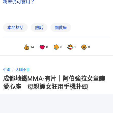
粉末仍可食用？
本地熱話
熱話
關愛座
14
0
0
1
8
中國
大國小事
成都地鐵MMA‧有片｜阿伯強拉女童讓
愛心座 母親護女狂用手機扑頭