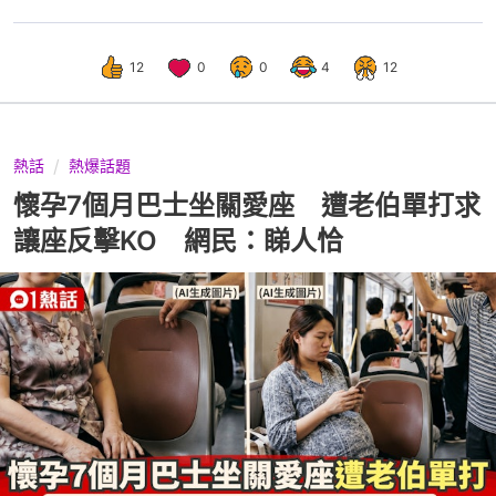
12
0
0
4
12
熱話
熱爆話題
懷孕7個月巴士坐關愛座 遭老伯單打求
讓座反擊KO 網民：睇人恰