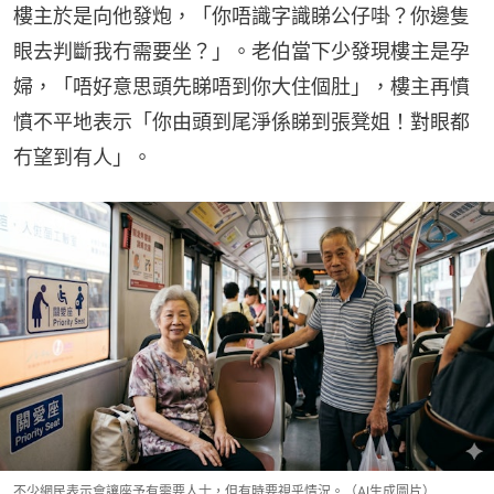
樓主於是向他發炮，「你唔識字識睇公仔啩？你邊隻
眼去判斷我冇需要坐？」。老伯當下少發現樓主是孕
婦，「唔好意思頭先睇唔到你大住個肚」，樓主再憤
憤不平地表示「你由頭到尾淨係睇到張凳姐！對眼都
冇望到有人」。
不少網民表示會讓座予有需要人士，但有時要視乎情況。（AI生成圖片）