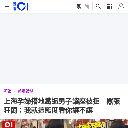
繁
|
简
熱話
熱爆話題
上海孕婦搭地鐵逼男子讓座被拒 囂張
狂鬧：我就這態度看你讓不讓