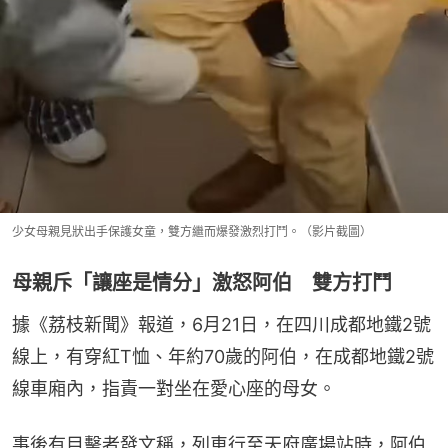
少女母親見狀出手保護女童，雙方繼而爆發激烈打鬥。（影片截圖）
母親斥「讓座是情分」激怒阿伯 雙方打鬥
據《荔枝新聞》報道，6月21日，在四川成都地鐵2號
線上，有穿紅T恤、年約70歲的阿伯，在成都地鐵2號
線車廂內，指責一對坐在愛心座的母女。
事後有目擊者發文稱，列車行至天府廣場站時，阿伯