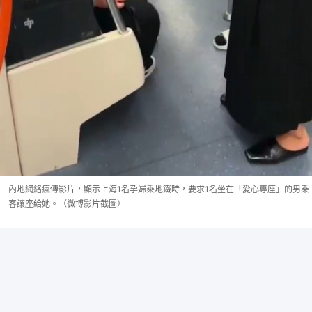
內地網絡瘋傳影片，顯示上海1名孕婦乘地鐵時，要求1名坐在「愛心專座」的男乘
客讓座給她。（微博影片截圖）