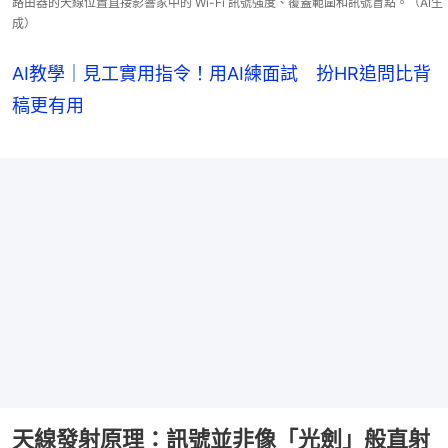
路由器的天線位置直接影響家中的 Wi-Fi 訊號強度、覆蓋範圍和訊號盲點。（AI生
成）
AI教學｜見工實用指令！用AI練面試 扮HR追問比背
稿更有用
天線發射原理：訊號並非像「光劍」般直射