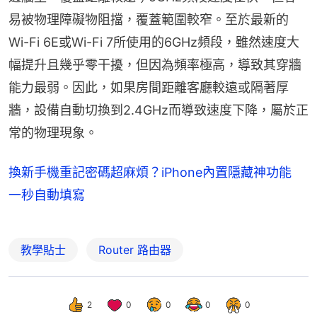
易被物理障礙物阻擋，覆蓋範圍較窄。至於最新的
Wi-Fi 6E或Wi-Fi 7所使用的6GHz頻段，雖然速度大
幅提升且幾乎零干擾，但因為頻率極高，導致其穿牆
能力最弱。因此，如果房間距離客廳較遠或隔著厚
牆，設備自動切換到2.4GHz而導致速度下降，屬於正
常的物理現象。
換新手機重記密碼超麻煩？iPhone內置隱藏神功能
一秒自動填寫
教學貼士
Router 路由器
2
0
0
0
0