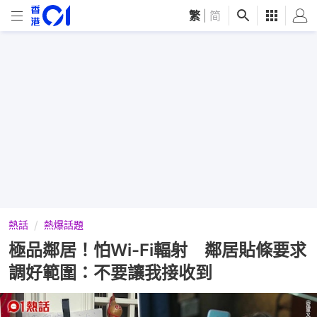
繁
|
简
熱話
熱爆話題
極品鄰居！怕Wi-Fi輻射 鄰居貼條要求
調好範圍：不要讓我接收到