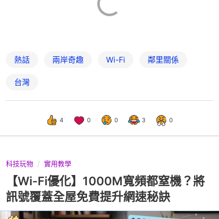
熱話
兩岸奇趣
Wi-Fi
鄰里關係
台灣
4
0
0
3
0
科技玩物
實用教學
【Wi-Fi優化】1000M寬頻都窒機？將
訊號覆蓋全屋免費提升網速秘訣