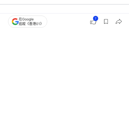
7
在Google
科技玩物
實用教學
追蹤《香港01》
免費Wi-Fi藏危機！黑客新招連AI都用
埋？旅行5大自保心法安全上網
撰文：
黃浩晉
出版：
2026-07-15 14:37
更新：
2026-07-15 14:37