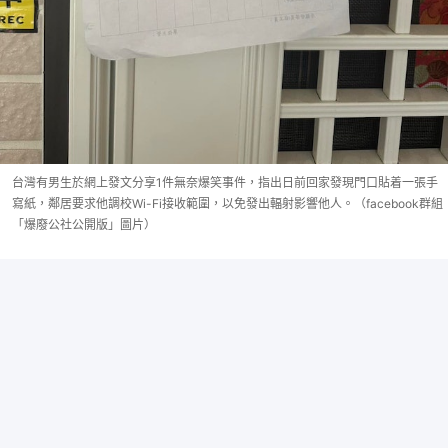
台灣有男生於網上發文分享1件無奈爆笑事件，指出日前回家發現門口貼着一張手
寫紙，鄰居要求他調校Wi-Fi接收範圍，以免發出輻射影響他人。（facebook群組
「爆廢公社公開版」圖片）