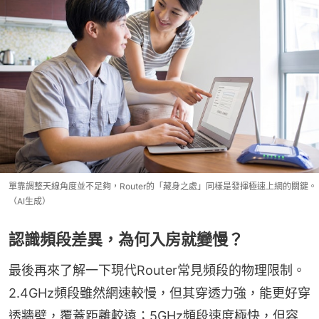
單靠調整天線角度並不足夠，Router的「藏身之處」同樣是發揮極速上網的關鍵。
（AI生成）
認識頻段差異，為何入房就變慢？
最後再來了解一下現代Router常見頻段的物理限制。
2.4GHz頻段雖然網速較慢，但其穿透力強，能更好穿
透牆壁，覆蓋距離較遠；5GHz頻段速度極快，但容