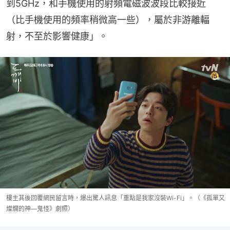
到5GHz，和手機使用的射頻電磁波波段比較接近
（比手機使用的頻率稍微高一些），屬於非游離輻
射，不至於影響健康」。
樓主其後回覆網民留言時，爆出驚人訊息「重點是我家沒裝Wi-Fi」。（《孤單又
燦爛的神—鬼怪》劇照）