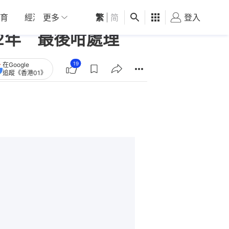
育
經濟
更多
01深圳
繁
觀點
|
简
健康
好食玩飛
登入
女
2年 最後咁處理
19
在Google
追蹤《香港01》