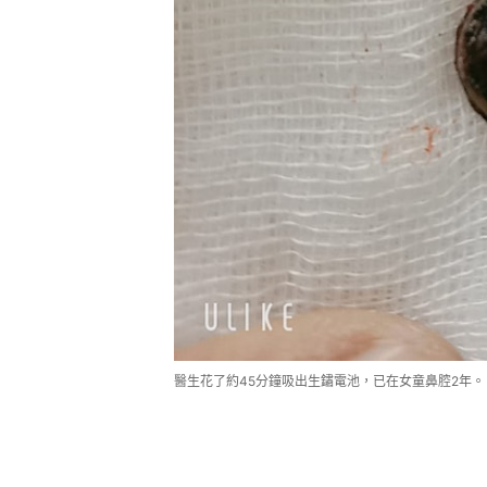
醫生花了約45分鐘吸出生鏽電池，已在女童鼻腔2年。（「Kra