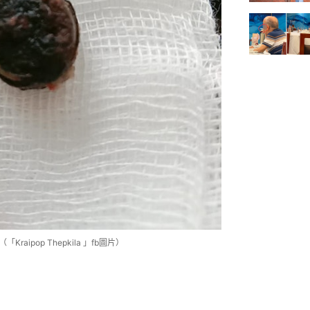
ipop Thepkila 」fb圖片）