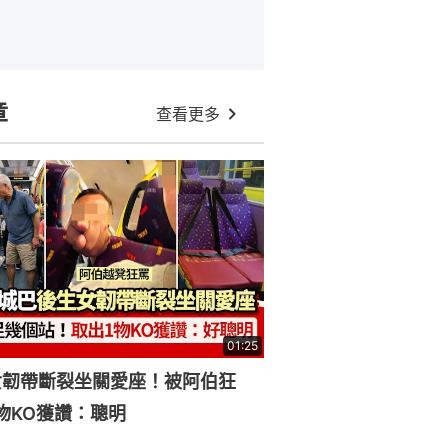
章
查看更多
01:25
女韌帶斷裂坐關愛座！被阿伯狂
物KO獲讚：聰明