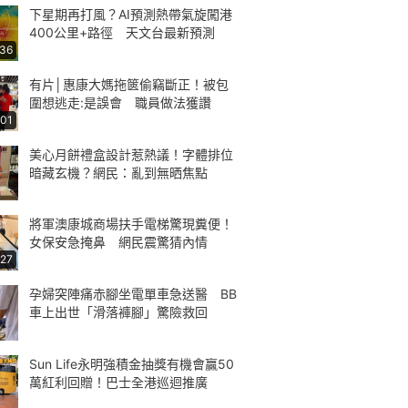
下星期再打風？AI預測熱帶氣旋闖港
400公里+路徑 天文台最新預測
:36
有片│惠康大媽拖篋偷竊斷正！被包
圍想逃走:是誤會 職員做法獲讚
:01
美心月餅禮盒設計惹熱議！字體排位
暗藏玄機？網民：亂到無晒焦點
將軍澳康城商場扶手電梯驚現糞便！
女保安急掩鼻 網民震驚猜內情
:27
孕婦突陣痛赤腳坐電單車急送醫 BB
車上出世「滑落褲腳」驚險救回
Sun Life永明強積金抽獎有機會贏50
萬紅利回贈！巴士全港巡迴推廣