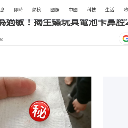
息
即時
熱榜
國際
中國
科技
生活
體
為過敏！揭生鏽玩具電池卡鼻腔
50