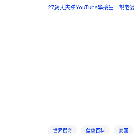
27歲丈夫睇YouTube學接生 幫
世界搜奇
健康百科
泰國