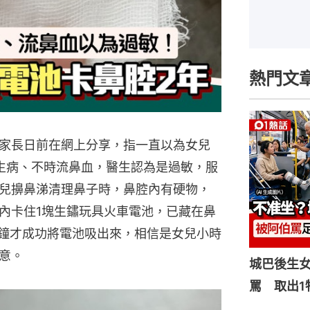
熱門文
家長日前在網上分享，指一直以為女兒
生病、不時流鼻血，醫生認為是過敏，服
兒擤鼻涕清理鼻子時，鼻腔內有硬物，
內卡住1塊生鏽玩具火車電池，已藏在鼻
分鐘才成功將電池吸出來，相信是女兒小時
意。
城巴後生
罵 取出1