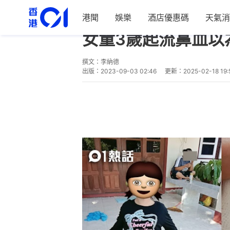
港聞
娛樂
酒店優惠碼
天氣消
熱話
熱爆話題
女童3歲起流鼻血以
撰文：
李納德
出版：
2023-09-03 02:46
更新：
2025-02-18 19: