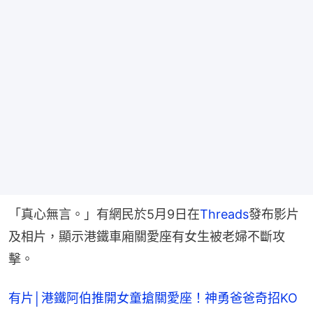
「真心無言。」有網民於5月9日在
Threads
發布影片
及相片，顯示港鐵車廂關愛座有女生被老婦不斷攻
擊。
有片│港鐵阿伯推開女童搶關愛座！神勇爸爸奇招KO