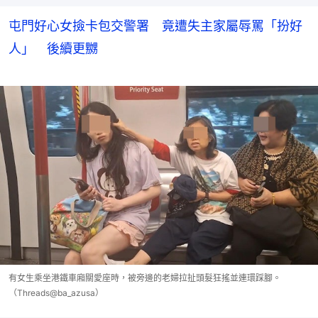
屯門好心女撿卡包交警署 竟遭失主家屬辱罵「扮好
人」 後續更嬲
有女生乘坐港鐵車廂關愛座時，被旁邊的老婦拉扯頭髮狂搖並連環踩腳。
（Threads@ba_azusa）