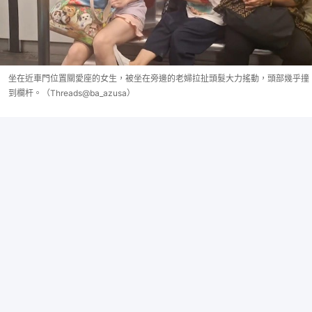
坐在近車門位置關愛座的女生，被坐在旁邊的老婦拉扯頭髮大力搖動，頭部幾乎撞
到欄杆。（Threads@ba_azusa）