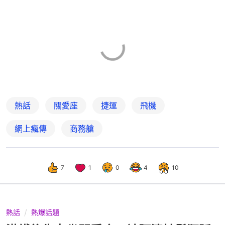
熱話
關愛座
捷運
飛機
網上瘋傳
商務艙
7
1
0
4
10
熱話
熱爆話題