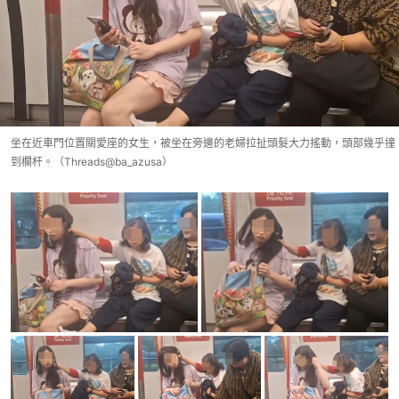
坐在近車門位置關愛座的女生，被坐在旁邊的老婦拉扯頭髮大力搖動，頭部幾乎撞
到欄杆。（Threads@ba_azusa）