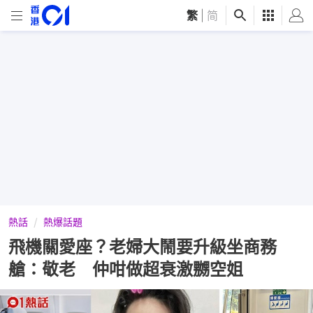
繁
|
简
熱話
熱爆話題
飛機關愛座？老婦大鬧要升級坐商務
艙：敬老 仲咁做超衰激嬲空姐