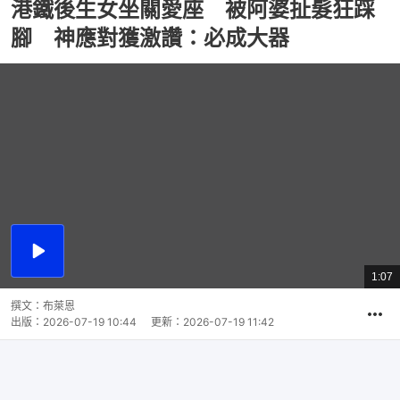
港鐵後生女坐關愛座 被阿婆扯髮狂踩
腳 神應對獲激讚：必成大器
播
放
1:07
總
影
共
片
時
撰文：
布萊恩
間
出版：
2026-07-19 10:44
更新：
2026-07-19 11:42