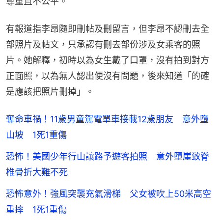
尊重且不公平。
有報道指李昂隨即刪帖及刪留言，但李昂不認刪去全
部照片及帖文，只承認有刪去部份涉及女乘客的照
片。她解釋，初時以為女生戴了口罩，沒有拍到對方
正面照，以為無人認出便沒有問題，後來知道「的確
是應該把照片刪掉」。
奪命車禍！11歲男童駕電單車接載12歲朋友 意外墮
山坡 1死1重傷
恐怖！美國少年行山讓路予遊客拍照 意外墮崖致脊
椎骨折大難不死
恐怖意外！強風突襲充氣滑梯 父女被吹上50米高空
重摔 1死1重傷