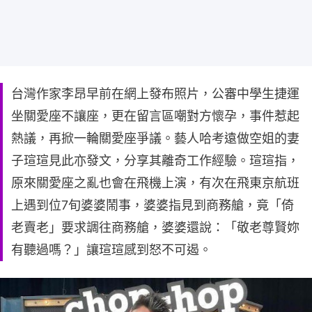
台灣作家李昂早前在網上發布照片，公審中學生捷運
坐關愛座不讓座，更在留言區嘲對方懷孕，事件惹起
熱議，再掀一輪關愛座爭議。藝人哈考遠做空姐的妻
子瑄瑄見此亦發文，分享其離奇工作經驗。瑄瑄指，
原來關愛座之亂也會在飛機上演，有次在飛東京航班
上遇到位7旬婆婆鬧事，婆婆指見到商務艙，竟「倚
老賣老」要求調往商務艙，婆婆還說：「敬老尊賢妳
有聽過嗎？」讓瑄瑄感到怒不可遏。