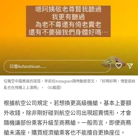
任職空中服務員的瑄瑄，早前在Instagram限時動態發文，「好啊好啊，博愛座紛
亂也在飛機上上演啊」。 （IG截圖）
根據航空公司規定，若想換更高級機艙，基本上要額
外收錢，除非剛好碰到航空公司出現超賣情形，才會
隨機讓部份乘客升級至商務艙。一般而言，即便商務
艙未滿座，購買經濟艙乘客也不能擅自更換座位。