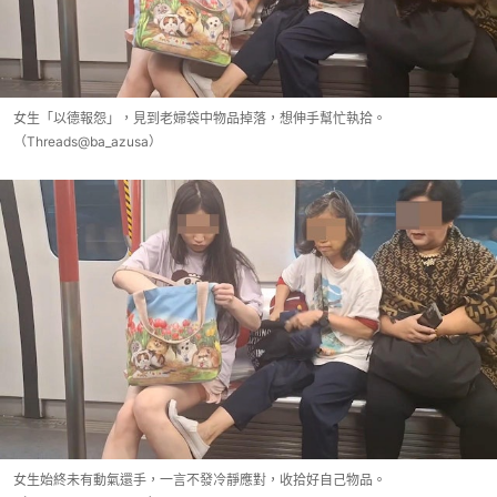
女生「以德報怨」，見到老婦袋中物品掉落，想伸手幫忙執拾。
（Threads@ba_azusa）
女生始終未有動氣還手，一言不發冷靜應對，收拾好自己物品。