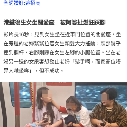
全網讚好:這招高
港鐵後生女坐關愛座 被阿婆扯髮狂踩腳
影片長16秒，見到女生坐在近車門位置的關愛座，坐
在旁邊的老婦緊緊拉着女生頭髮大力搖動，頭部幾乎
撞到欄杆，右腳則踩在女生左腳約小腿位置。坐在老
婦另一邊的女乘客想勸止老婦「鬆手啊，而家霸位唔
畀人哋坐咩」，但不成功。