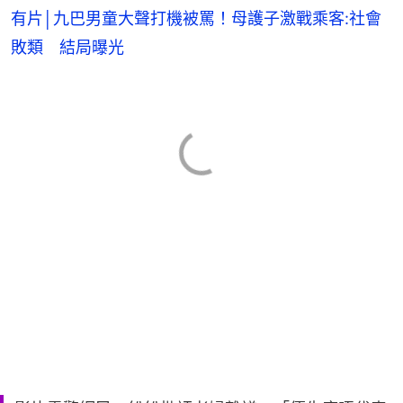
有片│九巴男童大聲打機被罵！母護子激戰乘客:社會
敗類 結局曝光