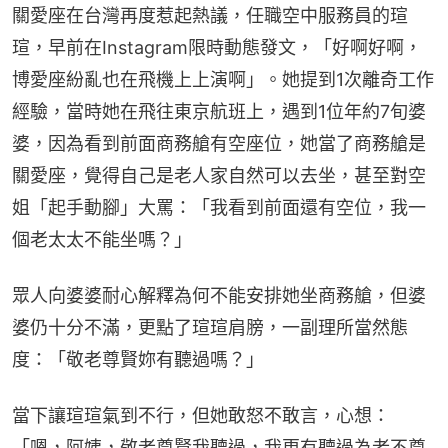
關愛座在台灣再度惹起熱議，任職空中服務員的瑄
瑄，早前在Instagram限時動態發文，「好啊好啊，
博愛座紛亂也在飛機上上演啊」。她提到1次離奇工作
經驗，當時她在飛往東京航班上，遇到1位年約7旬婆
婆，因為看到前面商務艙有空座位，她當了商務艙是
關愛座，覺得自己是老人家自然可以去坐，甚至對空
姐「起手動腳」大罵：「我看到前面還有空位，我一
個老太太不能坐嗎？」
眾人向婆婆耐心解釋為何不能安排她坐商務艙，但婆
婆仍十分不滿，更點了瑄瑄肩膀，一副理所當然態
度：「敬老尊賢妳有聽過嗎？」
當下讓瑄瑄氣到不行，但她敢怒不敢言，心想：
「嗯，阿姨，敬老尊賢我聽過，我更有聽過為老不尊