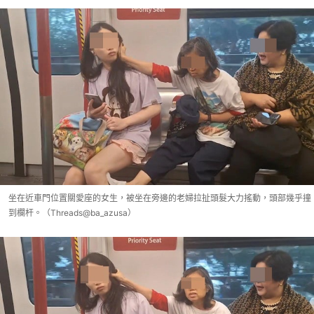
坐在近車門位置關愛座的女生，被坐在旁邊的老婦拉扯頭髮大力搖動，頭部幾乎撞
到欄杆。（Threads@ba_azusa）