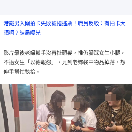
港鐵男入閘拍卡失敗被指逃票！職員反駁：有拍卡大
晒啊？結局曝光
影片最後老婦鬆手沒再扯頭髮，惟仍腳踩女生小腿，
不過女生「以德報怨」，見到老婦袋中物品掉落，想
伸手幫忙執拾。