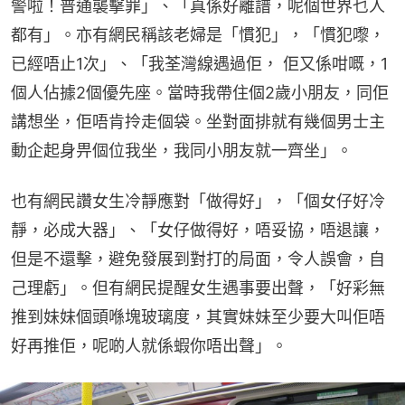
警啦！普通襲擊罪」、「真係好離譜，呢個世界乜人
都有」。亦有網民稱該老婦是「慣犯」，「慣犯嚟，
已經唔止1次」、「我荃灣線遇過佢， 佢又係咁嘅，1
個人佔據2個優先座。當時我帶住個2歲小朋友，同佢
講想坐，佢唔肯拎走個袋。坐對面排就有幾個男士主
動企起身畀個位我坐，我同小朋友就一齊坐」。
也有網民讚女生冷靜應對「做得好」，「個女仔好冷
靜，必成大器」、「女仔做得好，唔妥協，唔退讓，
但是不還擊，避免發展到對打的局面，令人誤會，自
己理虧」。但有網民提醒女生遇事要出聲，「好彩無
推到妹妹個頭喺塊玻璃度，其實妹妹至少要大叫佢唔
好再推佢，呢啲人就係蝦你唔出聲」。