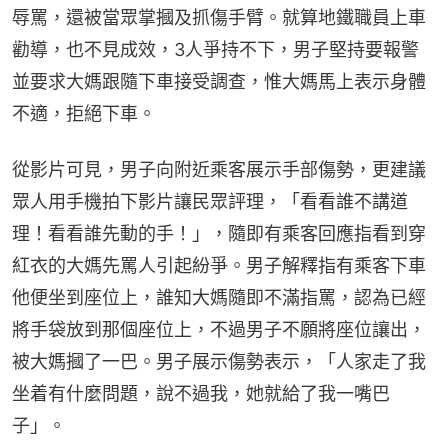
辱罵，還被當眾掌摑及抓傷手臂。就算地鐵職員上車
勸導，也不見成效，3人爭持不下，男子堅持要報警
並要求大媽跟隨下車接受調查，惟大媽馬上表示身體
不適，拒絕下車。
從影片可見，男子向附近乘客展示手部傷勢，更建議
眾人用手機拍下影片讓民眾評理，「看看誰不講道
理！看看誰先動的手！」，隨即有乘客回應指看到穿
紅衣的大媽先罵人引起紛爭。男子解釋指有乘客下車
他便坐到座位上，誰知大媽隨即不滿指罵，認為已經
將手袋放到那個座位上，不過男子不願將座位讓出，
被大媽摑了一巴。男子展示傷勢表示，「人家走了我
坐着有什麼問題，說不過我，她就給了我一嘴巴
子」。