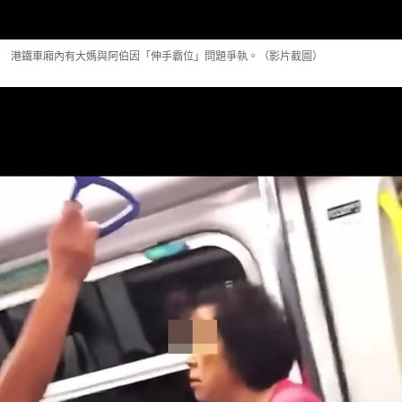
港鐵車廂內有大媽與阿伯因「伸手霸位」問題爭執。（影片截圖）