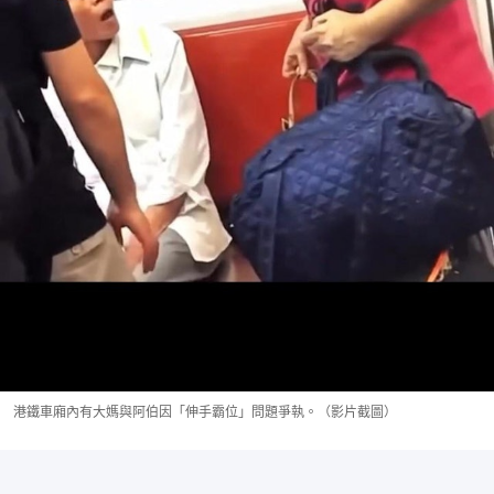
港鐵車廂內有大媽與阿伯因「伸手霸位」問題爭執。（影片截圖）