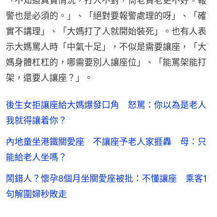
「不知道真實情況，打人不對，倚老賣老更不好。報
警也是必須的。」、「絕對要報警處理的呀」、「確
實不講理」、「大媽打了人就開始裝死」。也有人表
示大媽罵人時「中氣十足」，不似是需要讓座，「大
媽身體杠杠的，哪需要別人讓座位」、「能罵架能打
架，還要人讓座？」。
後生女拒讓座給大媽爆發口角 怒罵：你以為是老人
我就得讓着你？
內地童坐港鐵關愛座 不讓座予老人家捱轟 母：只
能給老人坐嗎？
鬧錯人？懷孕8個月坐關愛座被批：不懂讓座 乘客1
句解圍婦秒敗走