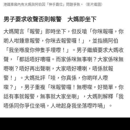
港鐵車廂內有大媽與阿伯因「伸手霸位」問題爭執。（影片截圖）
男子要求收聲否則報警 大媽即坐下
大媽聞言「報警」即時坐下，但反嗆「你咪報囉，你
啲人咁鍾意報警，你咪去報警囉！」，並指摘阿伯
「我坐喺度你伸隻手埋嚟！」。男子繼續要求大媽收
聲，「都話唔好嘈囉。而家係咪無事喇？大家係咪無
嘢喇？唔好再出聲喇，大家唔好嘈喇，唔係就報
警！」。大媽批評「哇，你真係，你啲咩人嚟
㗎？」，男子重複「咪報警囉！無嘢㗎，好簡單，你
話有事就報警，無事就大家坐喇」，大媽則解釋「我
唔係同你爭位坐喎，人哋起身我坐落嚟咋喎」。