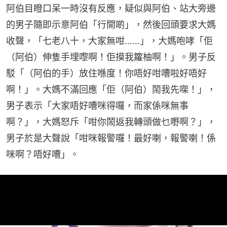
阿伯目瞪口呆一時沒有反應，疑似與阿伯、站大旁邊
的男子隨即示意阿伯「行開啲」，然後回頭要求大媽
收聲，「七老八十，大家無咁……」，大媽咆哮「佢
（阿伯）伸隻手埋嚟啊！佢摸我籮柚啊！」。男子反
駁「（阿伯的手）放住喺度！你唔好咁嘈啦好唔好
啊！」。大媽不滿回應「佢（阿伯）鬧我先㗎！」，
男子表示「大家唔好嘈咪得囉，而家係咪無事
啊？」，大媽怒斥「咁你鬧返我轉頭做乜嘢啊？」，
男子於是大聲說「咁咪報警囉！最好喇，報警喇！係
咪啊？唔好嘈」。