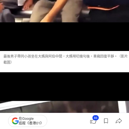
最後男子帶同小孩坐在大媽與阿伯中間，大媽嘮叨幾句後，車廂回復平靜。（影片
截圖）
86
在Google
追蹤《香港01》