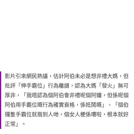
影片引來網民熱議，估計阿伯未必是想非禮大媽，但
批評「伸手霸位」行為離譜，認為大媽「發火」無可
厚非，「我唔認為個阿伯會非禮呢個阿嬸，但係呢個
阿伯用手霸位嘅行為確實衰格，係抵鬧嘅」、「個伯
攞隻手霸位就揩到人哋，個女人梗係嘈啦，根本就好
正常」。