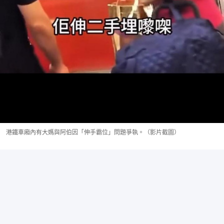
港鐵車廂內有大媽與阿伯因「伸手霸位」問題爭執。（影片截圖）