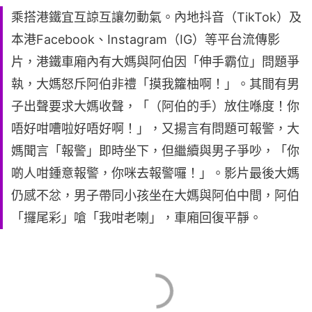
乘搭港鐵宜互諒互讓勿動氣。內地抖音（TikTok）及
本港Facebook、Instagram（IG）等平台流傳影
片，港鐵車廂內有大媽與阿伯因「伸手霸位」問題爭
執，大媽怒斥阿伯非禮「摸我籮柚啊！」。其間有男
子出聲要求大媽收聲，「（阿伯的手）放住喺度！你
唔好咁嘈啦好唔好啊！」，又揚言有問題可報警，大
媽聞言「報警」即時坐下，但繼續與男子爭吵，「你
啲人咁鍾意報警，你咪去報警囉！」。影片最後大媽
仍感不忿，男子帶同小孩坐在大媽與阿伯中間，阿伯
「攞尾彩」嗆「我咁老喇」，車廂回復平靜。