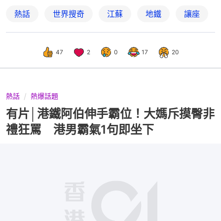
熱話
世界搜奇
江蘇
地鐵
讓座
47
2
0
17
20
熱話
熱爆話題
有片│港鐵阿伯伸手霸位！大媽斥摸臀非
禮狂罵 港男霸氣1句即坐下