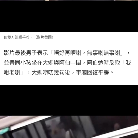
但雙方繼續爭吵。（影片截圖）
影片最後男子表示「唔好再嘈喇，無事喇無事喇」，
並帶同小孩坐在大媽與阿伯中間，阿伯這時反駁「我
咁老喇」，大媽嘮叨幾句後，車廂回復平靜。