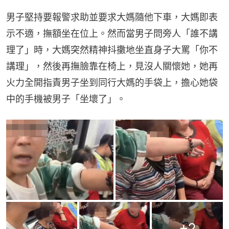
男子堅持要報警求助並要求大媽隨他下車，大媽即表
示不適，撫額坐在位上。然而當男子問旁人「誰不講
理了」時，大媽突然精神抖擻地坐直身子大罵「你不
講理」，然後再撫臉靠在椅上，見沒人關懷她，她再
火力全開指責男子坐到同行大媽的手袋上，擔心她袋
中的手機被男子「坐壞了」。
+
2