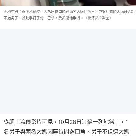
內地有男子乘坐地鐵時，因為座位問題與兩名大媽口角。其中穿紅衣的大媽疑因說
不過男子，就動手打了他一巴掌，及抓傷他手臂。（微博影片截圖）
從網上流傳影片可見，10月28日江蘇一列地鐵上，1
名男子與兩名大媽因座位問題口角，男子不但遭大媽