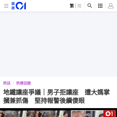
繁
|
简
熱話
熱爆話題
地鐵讓座爭議｜男子拒讓座 遭大媽掌
摑兼抓傷 堅持報警後續傻眼