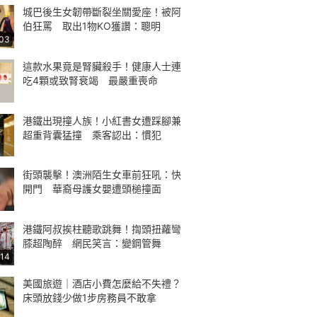
城巴後生女韌帶斷裂坐關愛座！被阿
伯狂罵 取出1物KO獲讚：聰明
:03
這款水果竟是腎臟殺手！健康人士連
吃4顆或致腎衰竭 最嚴重喪命
港鐵出現撞人族！小紅書女遭踩腳兼
超重背囊猛撞 乘客認出：慣犯
街頭襲擊！澳洲陌生女車前狂吼：快
開門 華裔母護女嬰遭頭槌撞面
港鐵阿叔挨柱聽歌跳舞！揈頭扭蘿彎
膝超陶醉 網民笑言：變鋼管舞
:14
美國旅遊｜酒店小費怎麼給不失禮？
床頭放錢少做1步房務員不敢拿