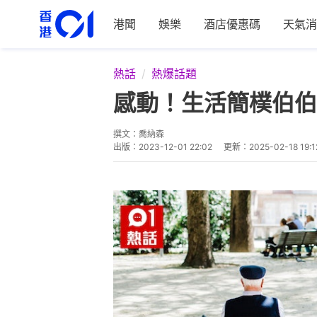
港聞
娛樂
酒店優惠碼
天氣消
熱話
熱爆話題
感動！生活簡樸伯伯
撰文：
喬納森
出版：
2023-12-01 22:02
更新：
2025-02-18 19:1