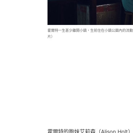
霍爾特一生甚少離開小鎮，生前住在小鎮公園內的流動
片）
霍爾特的胞妹艾莉森（Alison H