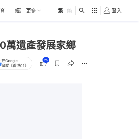
育
經濟
更多
01深圳
繁
觀點
|
简
健康
好食玩飛
登入
女
0萬遺產發展家鄉
25
在Google
追蹤《香港01》