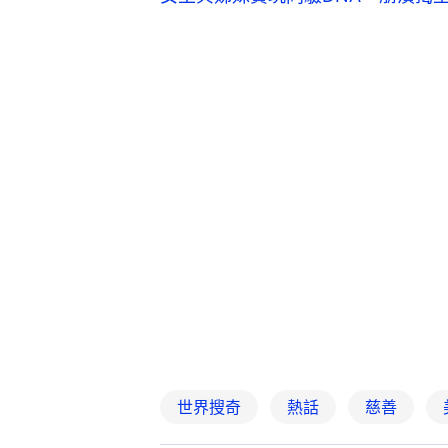
世界搜奇
熱話
慈善