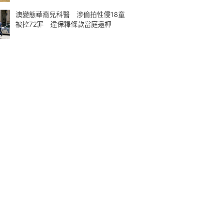
澳變態華裔兒科醫 涉偷拍性侵18童
被控72罪 違保釋條款當庭還柙