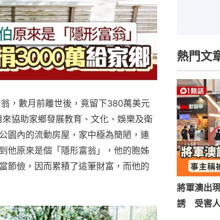
熱門文
翁，數月前離世後，竟留下380萬美元
，用來協助家鄉發展教育、文化、娛樂及衛
公園內的流動房屋，家中極為簡陋，連
到他原來是個「隱形富翁」，他的胞姊
當節儉，因而累積了這筆財富，而他的
將軍澳出
誘 受害