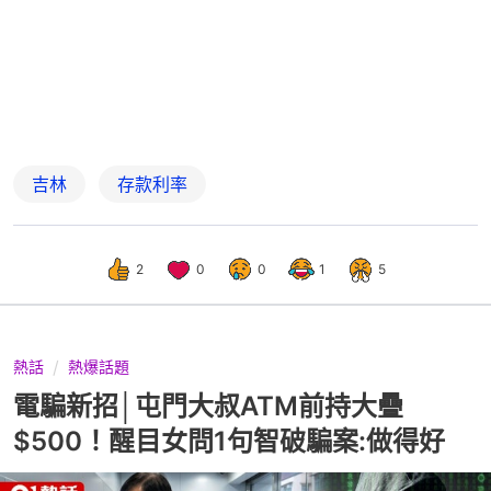
吉林
存款利率
2
0
0
1
5
熱話
熱爆話題
電騙新招│屯門大叔ATM前持大疊
$500！醒目女問1句智破騙案:做得好