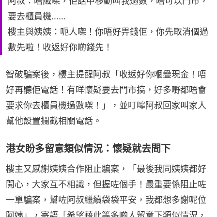
阿叔：唔識㗎，佢話中移動叫我過數，唔可以門市，
要去櫃員機……
樓主與姨姨：呃人㗎！你唔好畀錢佢，你先取消個過
數先啦！收返好你啲錢先！
智破騙案後，樓主提醒阿叔「收返好你嗰疊現金！唔
好再聽佢電話！有咩懷疑要去門市搞，好多嘢都唔會
要求你去櫃員機過數㗎！」，並叮嚀阿叔回家叫家人
幫他設置攔截相關電話。
港女盼多留意類似情況：懷疑就去問下
樓主又感謝姨姨合作阻止騙案，「最後我同姨姨都好
開心，大家互不相識，但握咗個手！最重要係阻止咗
一單騙案，幫咗阿叔繼續袋袋平安，我都想多謝呢位
阿姨」，寄語「希望藉此等多啲人留意下類似情況，