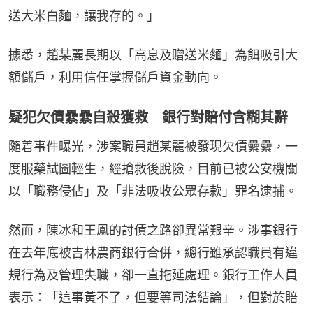
送大米白麵，讓我存的。」
據悉，趙某麗長期以「高息及贈送米麵」為餌吸引大
額儲戶，利用信任掌握儲戶資金動向。
疑犯欠債纍纍自殺獲救 銀行對賠付含糊其辭
隨着事件曝光，涉案職員趙某麗被發現欠債纍纍，一
度服藥試圖輕生，經搶救後脫險，目前已被公安機關
以「職務侵佔」及「非法吸收公眾存款」罪名逮捕。
然而，陳冰和王鳳的討債之路卻異常艱辛。涉事銀行
在去年底被吉林農商銀行合併，總行雖承認職員有違
規行為及管理失職，卻一直拖延處理。銀行工作人員
表示：「這事黃不了，但要等司法結論」，但對於賠