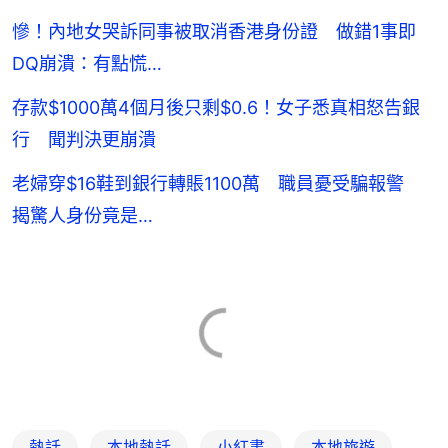
慘！內地女哭訴同事被取消香港身份證 做錯1事即
DQ崩潰：有點慌…
存款$1000萬4個月後只剩$0.6！女子悉真相怒告銀
行 聞判決更崩潰
老婦穿$16鞋到銀行轉賬1100萬 職員憂受騙報警
揭驚人身份竟是…
熱話
本地熱話
小紅書
本地旅遊