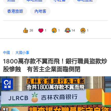
香港旅遊
內地客
26
1
1
14
1
中國
大國小事
1800萬存款不翼而飛！銀行職員盜款炒
股慘蝕 有苦主企業面臨倒閉