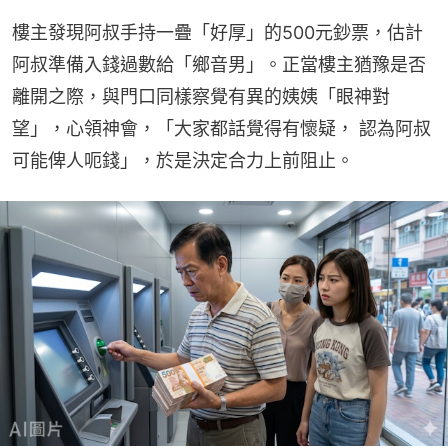
樓主發現阿叔手持一疊「好厚」的500元鈔票，估計
阿叔準備入錢過數給「鄉音男」。正當樓主猶豫是否
離開之際，與門口同樣察覺有異的姨姨「眼神對
望」，心領神會，「大家都話覺得有懷疑， 認為阿叔
可能俾人呃錢」，於是決定合力上前阻止。