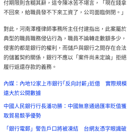
付期限則含糊其辭，這令陳冰苦不堪言，「現在錢拿
不回來，給職員發不下來工資了，公司面臨倒閉。」
對此，河南澤槿律師事務所主任付建指出，此案屬於
典型的職員職務侵佔行為，職員不論轉走數額多少，
侵害的都是銀行的權利，而儲戶與銀行之間存在合法
的儲蓄契約關係，銀行不應以「案件尚未定論」拒絕
履行返還存款的義務。
內媒：內地12家上市銀行｢反向討薪｣近億 實際規模
遠大於公開數據
中國人民銀行行長潘功勝：中國無意通過匯率貶值獲
取貿易競爭優勢
「銀行電郵」警告戶口將被凍結 台網友憑字眼識破