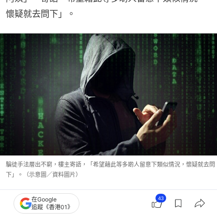
懷疑就去問下」。
騙徒手法層出不窮，樓主寄語，「希望藉此等多啲人留意下類似情況，懷疑就去問
下」。（示意圖／資料圖片）
43
在Google
追蹤《香港01》