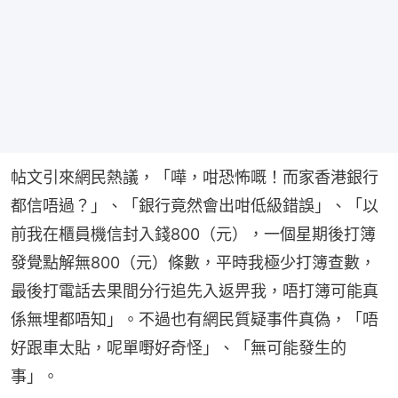
帖文引來網民熱議，「嘩，咁恐怖嘅！而家香港銀行
都信唔過？」、「銀行竟然會出咁低級錯誤」、「以
前我在櫃員機信封入錢800（元），一個星期後打簿
發覺點解無800（元）條數，平時我極少打簿查數，
最後打電話去果間分行追先入返畀我，唔打簿可能真
係無埋都唔知」。不過也有網民質疑事件真偽，「唔
好跟車太貼，呢單嘢好奇怪」、「無可能發生的
事」。