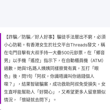
【詐騙／防騙／好人好事】騙徒手法層出不窮，必須
小心防範。有香港女生於社交平台Threads發文，稱
在屯門目擊有大叔手持一大疊500元鈔票，在「鄉音
男」以手機「遙控」指示下，在自動櫃員機（ATM）
過數，她與1名路人姨姨同樣察覺有異，互打「眼
色」後，問1句「阿叔，你識唔識叫你過錢個人
㗎？」，結果智破騙案，成功救助阿叔免受損失。女
生直呼能幫助人「好開心」，又希望更多人留意類似
情況，「懷疑就去問下」。