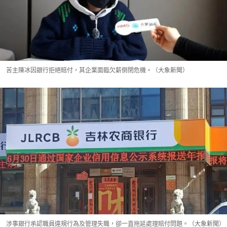
苦主陳冰因銀行拒絕賠付，其企業面臨欠薪倒閉危機。（大象新聞）
涉事銀行承認職員違規行為及管理失職，卻一直拖延處理賠付問題。（大象新聞）