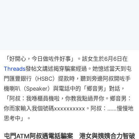
「好開心，今日做咗件好事」。該女生於6月6日在
Threads
發帖文講述揭穿騙案經過。她憶述當天到屯
門匯豐銀行（HSBC）提款時，聽到旁邊阿叔開咗手
機喇叭（Speaker）與電話中的「鄉音男」對話，
「阿叔：我喺櫃員機啦，你教我點過畀你。鄉音男：
你而家輸入我個號碼xxxxxxxxxx。阿叔：……慢慢地
思考中」。
屯門ATM阿叔遇電話騙案 港女與姨姨合力智破