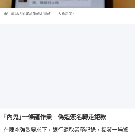
銀行職員趙某麗承認轉走錢款。（大象新聞）
｢內鬼｣一條龍作業 偽造簽名轉走鉅款
在陳冰強烈要求下，銀行調取業務記錄，揭發一場驚