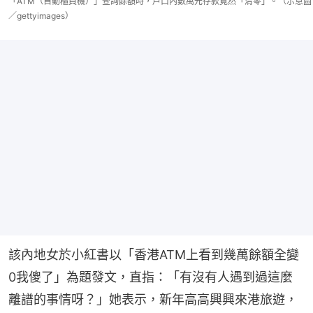
「ATM（自動櫃員機）」查詢餘額時，戶口內數萬元存款竟然「清零」。（示意圖
／gettyimages）
該內地女於小紅書以「香港ATM上看到幾萬餘額全變
0我傻了」為題發文，直指：「有沒有人遇到過這麼
離譜的事情呀？」她表示，新年高高興興來港旅遊，