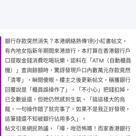
銀行存款突然消失？本港網絡熱傳1則小紅書帖文，
有內地女指新年期間來港旅行，本打算在香港銀行戶
口提取金錢消費吃喝玩樂，詎料在「ATM（自動櫃員
機）」查詢餘額時，驚訝發現戶口內數萬元存款竟然
「清零」，瞬間傻眼。樓主之後更新帖文，稱獲銀行
回覆說是「櫃員誤操作了」，「不小心」把錢扣掉，
已全數返還，但她仍然感到生氣，「搞這樣大的烏
龍，一句操作錯了就完事了。如果不是我正好發現，
這筆錢還不知被銀行佔用多久」。
帖文引來網民熱議，「嘩，咁恐怖嘅！而家香港銀行