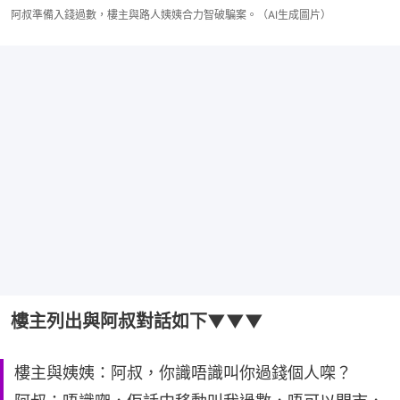
阿叔準備入錢過數，樓主與路人姨姨合力智破騙案。（AI生成圖片）
樓主列出與阿叔對話如下▼▼▼
樓主與姨姨：阿叔，你識唔識叫你過錢個人㗎？