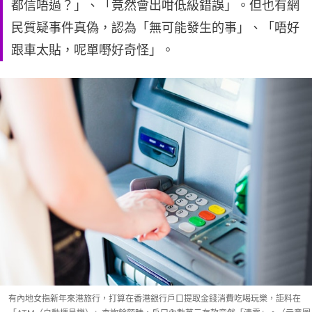
都信唔過？」、「竟然會出咁低級錯誤」。但也有網
民質疑事件真偽，認為「無可能發生的事」、「唔好
跟車太貼，呢單嘢好奇怪」。
有內地女指新年來港旅行，打算在香港銀行戶口提取金錢消費吃喝玩樂，詎料在