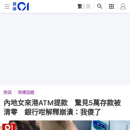
繁
|
简
熱話
熱爆話題
內地女來港ATM提款 驚見5萬存款被
清零 銀行咁解釋崩潰：我傻了