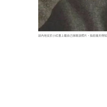
該內地女於小紅書上載自己抹眼淚照片，指前幾天得知
樓主表示，其同事於數年前獲批香港
絕，令她「也有點慌」，於是詢問詳細
2至3次，平日也沒什麼工作往來，相
天的「通常性居留」要求，又沒有合
到多少在港紀錄，就取消了。唉也是
利，咱們不給人家創收，他們自然就
樓主認為要汲取教訓，指出其餘4種