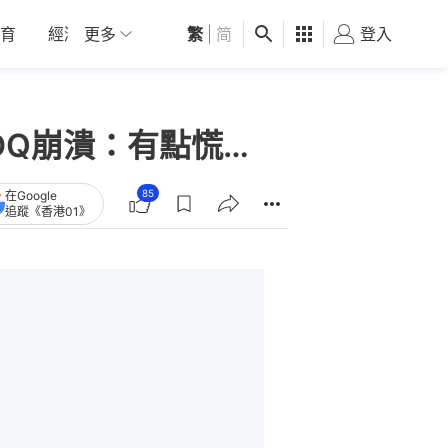
育
經濟
更多
01深圳
繁
觀點
|
简
健康
好食玩飛
登入
女
DQ崩潰：有點慌…
85
在Google
追蹤《香港01》