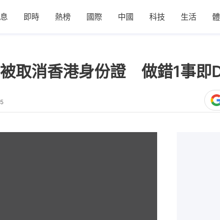
息
即時
熱榜
國際
中國
科技
生活
體
被取消香港身份證 做錯1事即
15