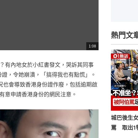
熱門文
1:08
總
共
時
間
？有內地女於小紅書發文，哭訴其同事
份證，令她崩潰，「搞得我也有點慌」。
況也會導致香港身份證作廢，包括逾期啟
有意申請香港身份的網民注意。
城巴後生
罵 取出1