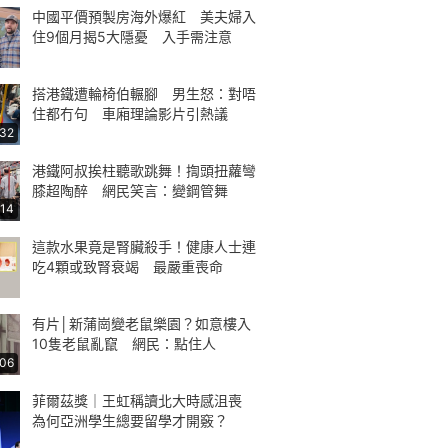
中國平價預製房海外爆紅 美夫婦入
住9個月揭5大隱憂 入手需注意
搭港鐵遭輪椅伯輾腳 男生怒：對唔
住都冇句 車廂理論影片引熱議
:32
港鐵阿叔挨柱聽歌跳舞！揈頭扭蘿彎
膝超陶醉 網民笑言：變鋼管舞
:14
這款水果竟是腎臟殺手！健康人士連
吃4顆或致腎衰竭 最嚴重喪命
有片│新蒲崗變老鼠樂園？如意樓入
10隻老鼠亂竄 網民：點住人
:06
菲爾茲獎｜王虹稱讀北大時感沮喪
為何亞洲學生總要留學才開竅？