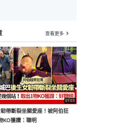
章
查看更多
01:03
女韌帶斷裂坐關愛座！被阿伯狂
物KO獲讚：聰明