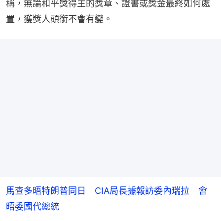
稱，無論和平獎得主的獎章、證書或獎金最終如何處
置，獲獎人頭銜不會有變。
馬查多晤特朗普同日 CIA局長據報訪委內瑞拉 會
晤委國代總統