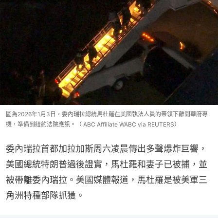
圖為2026年1月3日，委內瑞拉總統馬杜羅在美國執法人員的帶領下離開華府專
機，準備到紐約法院應訊。（ ABC Affiliate WABC via REUTERS）
委內瑞拉首都加拉加斯周六凌晨傳出多聲爆炸巨響，
美國總統特朗普過後證實，馬杜羅和妻子已被捕，並
被帶離委內瑞拉。美國媒體報道，馬杜羅是被美軍三
角洲特種部隊抓獲。