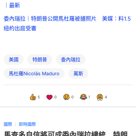
｜最新
委內瑞拉｜特朗普公開馬杜羅被擄照片 美媒：料1.5
紐約出庭受審
美國
特朗普
委內瑞拉
馬杜羅Nicolás Maduro
萬斯
5
0
0
1
4
國際
即時國際
馬查多自信將可成委內瑞拉總統 特朗