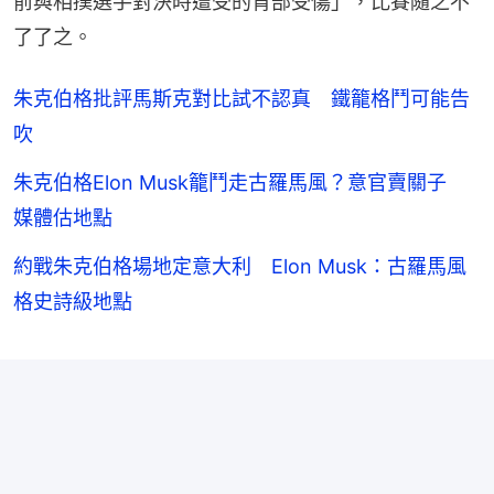
前與相撲選手對決時遭受的背部受傷」，比賽隨之不
了了之。
朱克伯格批評馬斯克對比試不認真 鐵籠格鬥可能告
吹
朱克伯格Elon Musk籠鬥走古羅馬風？意官賣關子
媒體估地點
約戰朱克伯格場地定意大利 Elon Musk：古羅馬風
格史詩級地點