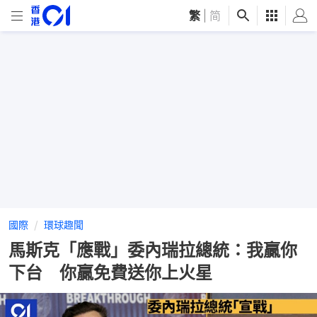
繁
|
简
國際
環球趣聞
馬斯克「應戰」委內瑞拉總統：我贏你
下台 你贏免費送你上火星