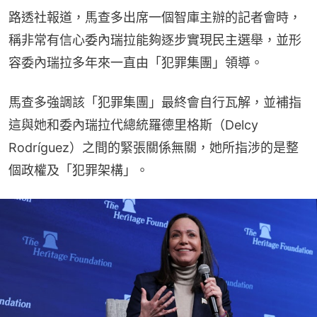
路透社報道，馬查多出席一個智庫主辦的記者會時，
稱非常有信心委內瑞拉能夠逐步實現民主選舉，並形
容委內瑞拉多年來一直由「犯罪集團」領導。
馬查多強調該「犯罪集團」最終會自行瓦解，並補指
這與她和委內瑞拉代總統羅德里格斯（Delcy 
Rodríguez）之間的緊張關係無關，她所指涉的是整
個政權及「犯罪架構」。