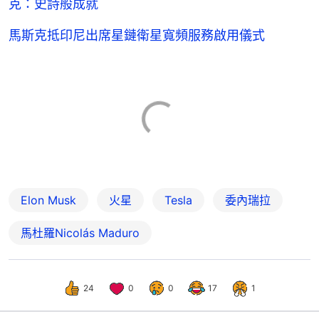
克：史詩般成就
馬斯克抵印尼出席星鏈衛星寬頻服務啟用儀式
Elon Musk
火星
Tesla
委內瑞拉
馬杜羅Nicolás Maduro
24
0
0
17
1