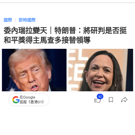
國際
即時國際
委內瑞拉變天｜特朗普：將研判是否挺
和平獎得主馬查多接替領導
42
在Google
追蹤《香港01》
撰文：
劉耀洋
出版：
2026-01-03 23:52
更新：
2026-01-04 00:57