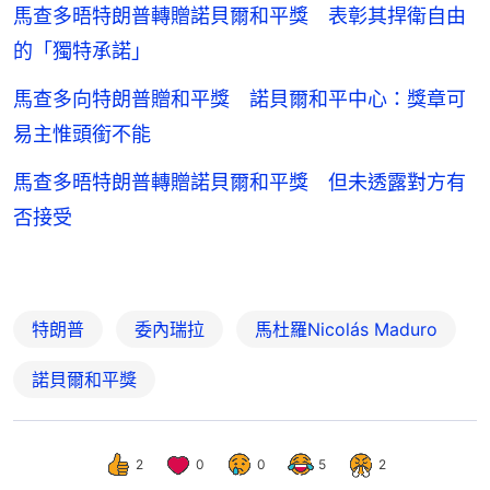
馬查多晤特朗普轉贈諾貝爾和平獎 表彰其捍衛自由
的「獨特承諾」
馬查多向特朗普贈和平獎 諾貝爾和平中心：獎章可
易主惟頭銜不能
馬查多晤特朗普轉贈諾貝爾和平獎 但未透露對方有
否接受
特朗普
委內瑞拉
馬杜羅Nicolás Maduro
諾貝爾和平獎
2
0
0
5
2