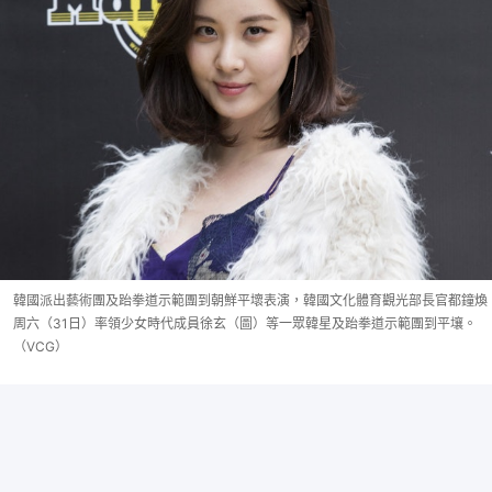
韓國派出藝術團及跆拳道示範團到朝鮮平壞表演，韓國文化體育觀光部長官都鐘煥
周六（31日）率領少女時代成員徐玄（圖）等一眾韓星及跆拳道示範團到平壤。
（VCG）