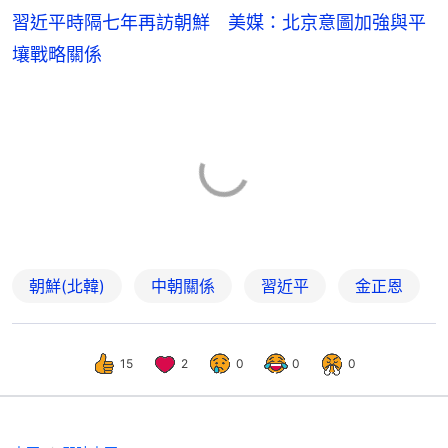
習近平時隔七年再訪朝鮮 美媒：北京意圖加強與平
壤戰略關係
朝鮮(北韓)
中朝關係
習近平
金正恩
15
2
0
0
0