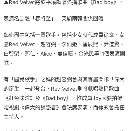
▲Red Velvet將於平壤獻唱熱播歌曲《Bad boy》。
表演名副題「春將至」　突顯兩韓關係回暖
藝術團中包括一眾歌手，包括少女時代成員徐玄、女
團Red Velvet、趙容弼、李仙姬、崔辰熙、尹道賢、
白智榮、鄭仁、Aliee、姜信曀、金光民等11個表演團
隊。
有「國民歌手」之稱的趙容弼會與其專屬樂隊「偉大
的誕生」一起登台，Red Velvet則將獻唱熱播歌曲
《紅色味道》及《Bad boy》，惟成員Joy因要拍攝
電視劇《偉大的誘惑者》會缺席表演，而徐玄會擔任
主持人。