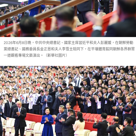
2026年6月8日晚，中共中央總書記、國家主席習近平和夫人彭麗媛，在朝鮮勞動
黨總書記、國務委員長金正恩和夫人李雪主陪同下，在平壤體育館同朝鮮各界群眾
一道觀看專場文藝演出。（新華社圖片）