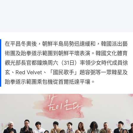
在平昌冬奧後，朝鮮半島局勢迅速緩和，韓國派出藝
術團及跆拳道示範團到朝鮮平壞表演。韓國文化體育
觀光部長官都鐘煥周六（31日）率領少女時代成員徐
玄、Red Velvet、「國民歌手」趙容弼等一眾韓星及
跆拳道示範團乘包機從首爾抵達平壤。