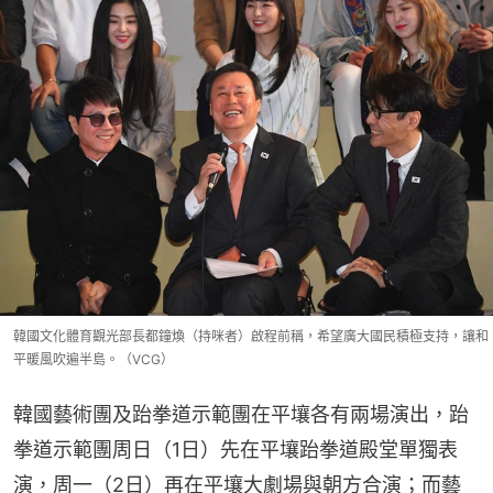
韓國文化體育觀光部長都鐘煥（持咪者）啟程前稱，希望廣大國民積極支持，讓和
平暖風吹遍半島。（VCG）
韓國藝術團及跆拳道示範團在平壤各有兩場演出，跆
拳道示範團周日（1日）先在平壤跆拳道殿堂單獨表
演，周一（2日）再在平壤大劇場與朝方合演；而藝