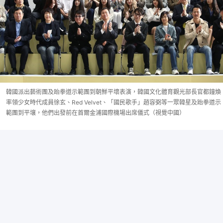
韓國派出藝術團及跆拳道示範團到朝鮮平壞表演，韓國文化體育觀光部長官都鐘煥
率領少女時代成員徐玄、Red Velvet、「國民歌手」趙容弼等一眾韓星及跆拳道示
範團到平壤，他們出發前在首爾金浦國際機場出席儀式（視覺中國）