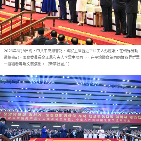
2026年6月8日晚，中共中央總書記、國家主席習近平和夫人彭麗媛，在朝鮮勞動
黨總書記、國務委員長金正恩和夫人李雪主陪同下，在平壤體育館同朝鮮各界群眾
一道觀看專場文藝演出。（新華社圖片）