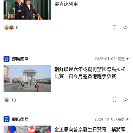
壤直達列車
9
即時國際
2025-01-06
精選 ★
朝鮮睽違六年或擬再辦國際馬拉松
比賽 料今月邀香港跑手參賽
13
即時國際
2024-10-08
精選 ★
金正恩向普京發生日賀電 稱將鞏