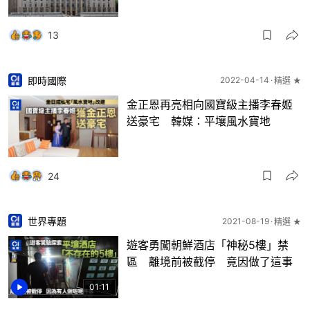
13
即時國際
2022-04-14
精選 ★
金正恩再亮相向國寶級主播李春姬
送豪宅 韓媒：平壤風水寶地
24
世界專題
2021-08-19
精選 ★
遊客勇闖朝鮮酒店「神秘5樓」禁
區 離境前被截停 竟因做了這事
01:11