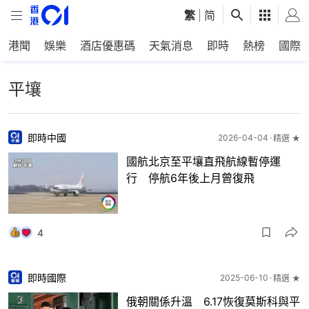
繁
|
简
港聞
娛樂
酒店優惠碼
天氣消息
即時
熱榜
國際
平壤
即時中國
2026-04-04
精選 ★
國航北京至平壤直飛航線暫停運
行 停航6年後上月曾復飛
4
即時國際
2025-06-10
精選 ★
俄朝關係升溫 6.17恢復莫斯科與平