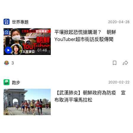
世界專題
2020-04-28
平壤掀起恐慌搶購潮？ 朝鮮
YouTuber超市街訪反駁傳聞
01:46
3
跑步
2020-02-22
【武漢肺炎】朝鮮政府為防疫 宣
布取消平壤馬拉松