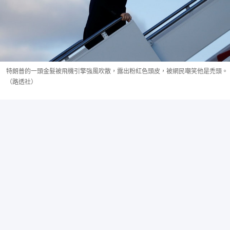
特朗普的一頭金髮被飛機引擎強風吹散，露出粉紅色頭皮，被網民嘲笑他是禿頭。
（路透社）