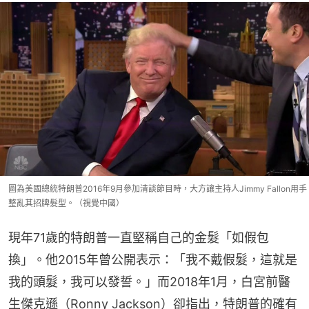
圖為美國總統特朗普2016年9月參加清談節目時，大方讓主持人Jimmy Fallon用手
整亂其招牌髮型。（視覺中國）
現年71歲的特朗普一直堅稱自己的金髮「如假包
換」。他2015年曾公開表示：「我不戴假髮，這就是
我的頭髮，我可以發誓。」而2018年1月，白宮前醫
生傑克遜（Ronny Jackson）卻指出，特朗普的確有