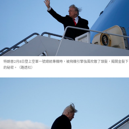
特朗普2月8日登上空軍一號總統專機時，被飛機引擎強風吹散了頭髮，揭開金髮下
的秘密。（路透社）