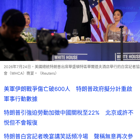
2026年7月24日，美國總統特朗普出席華盛頓特區華爾道夫酒店舉行的白宮記者協
會（WHCA）晚宴。（Reuters）
美軍伊朗戰爭傷亡破600人 特朗普政府擬分計重啟
軍事行動數據
特朗普引強迫勞動加徵中國關稅至22% 北京或許不
悦但不會報復
特朗普白宮記者晚宴講笑話頻冷場 聲稱無意再次參