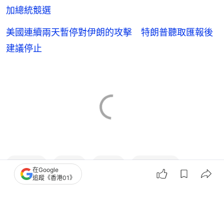
加總統競選
美國連續兩天暫停對伊朗的攻擊 特朗普聽取匯報後
建議停止
特朗普
美國
白宮
美國政壇
在Google
追蹤《香港01》
1
0
0
3
1