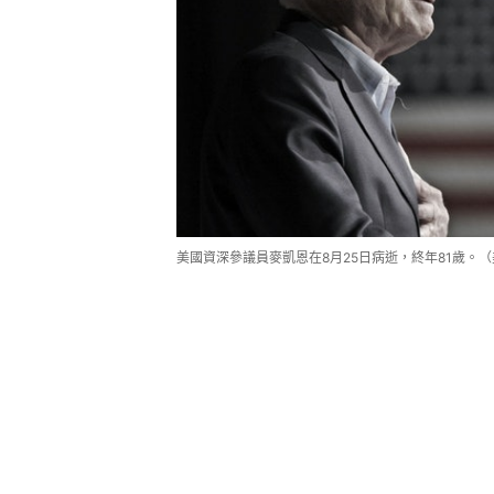
美國資深參議員麥凱恩在8月25日病逝，終年81歲。