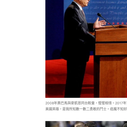
2008年奧巴馬與麥凱恩同台較量，惺惺相惜。201
美國英雄，是我所知數一數二勇敢的鬥士。癌魔不知好