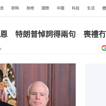
息
即時
熱榜
國際
中國
科技
生活
體
恩 特朗普悼詞得兩句 喪禮冇
8