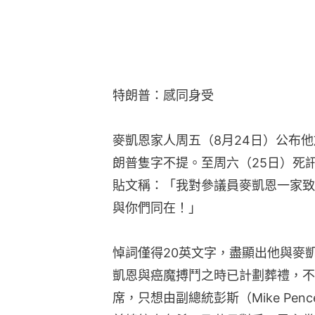
特朗普：感同身受
麥凱恩家人周五（8月24日）公布
朗普隻字不提。至周六（25日）死訊傳
貼文稱：「我對參議員麥凱恩一家致
與你們同在！」
悼詞僅得20英文字，盡顯出他與麥
凱恩與癌魔搏鬥之時已計劃葬禮，不
席，只想由副總統彭斯（Mike Pe