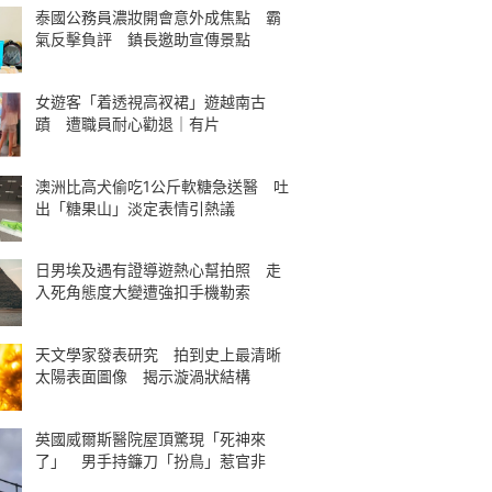
泰國公務員濃妝開會意外成焦點 霸
氣反擊負評 鎮長邀助宣傳景點
女遊客「着透視高衩裙」遊越南古
蹟 遭職員耐心勸退｜有片
澳洲比高犬偷吃1公斤軟糖急送醫 吐
出「糖果山」淡定表情引熱議
日男埃及遇有證導遊熱心幫拍照 走
入死角態度大變遭強扣手機勒索
天文學家發表研究 拍到史上最清晰
太陽表面圖像 揭示漩渦狀結構
英國威爾斯醫院屋頂驚現「死神來
了」 男手持鐮刀「扮鳥」惹官非