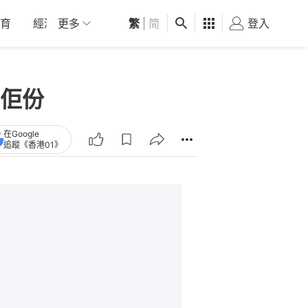
育
經濟
更多
01深圳
繁
觀點
|
简
健康
好食玩飛
登入
女
佢份
在Google
追蹤《香港01》