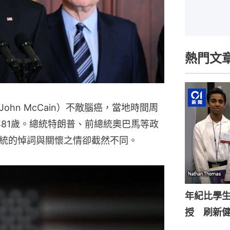
熱門文
hn McCain）不敵腦癌，當地時間周
年81歲。總統特朗普、前總統奧巴馬等政
統的悼詞與關懷之情卻截然不同。
年紀比學生
授 刷新