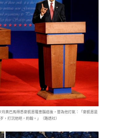
7年7月奧巴馬得悉麥凱恩罹患腦癌後，曾為他打氣：「麥凱恩是
歹，打沉他吧，約翰。」（路透社）