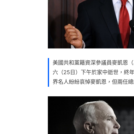
美國共和黨籍資深參議員麥凱恩（Jo
六（25日）下午於家中逝世，終
界名人紛紛哀悼麥凱恩，但兩任總