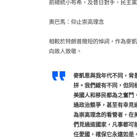
前總統小布希，及昔日對手、民主黨
奧巴馬：仰止崇高理念
相較於特朗普簡短的悼詞，作為麥凱
向故人致敬。
麥凱恩與我年代不同，背
拼。我們縱有不同，但同
美國人和移民都為之奮鬥
過政治競爭，甚至有幸見
為崇高理念的看管者，在
們見過這國家，凡事都可
任愛國，確保它永遠如是