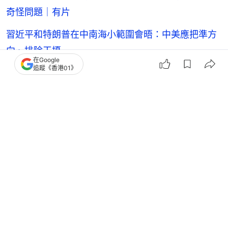
奇怪問題｜有片
習近平和特朗普在中南海小範圍會晤：中美應把準方
向、排除干擾
在Google
追蹤《香港01》
特朗普
特朗普外交
習特會
習近平
中國外交
中美關係
解放軍