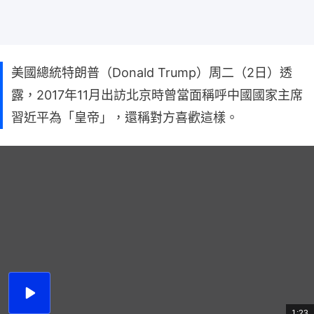
美國總統特朗普（Donald Trump）周二（2日）透
露，2017年11月出訪北京時曾當面稱呼中國國家主席
習近平為「皇帝」，還稱對方喜歡這樣。
播
放
1:23
總