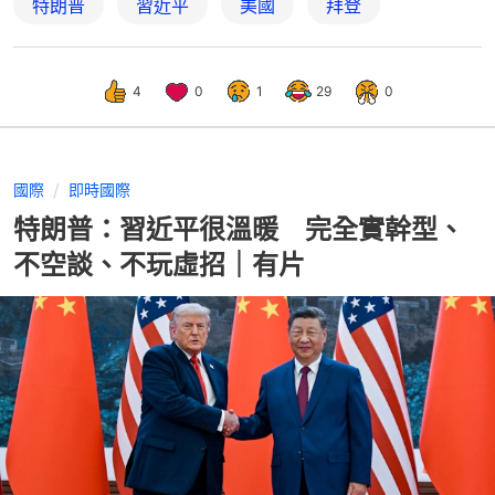
特朗普
習近平
美國
拜登
4
0
1
29
0
國際
即時國際
特朗普：習近平很溫暖 完全實幹型、
不空談、不玩虛招｜有片