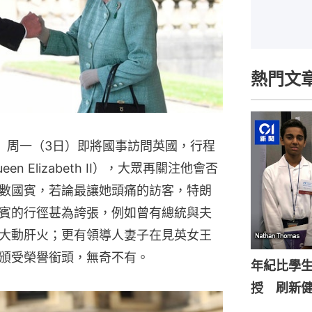
熱門文
ump）周一（3日）即將國事訪問英國，行程
 Elizabeth II），大眾再關注他會否
數國賓，若論最讓她頭痛的訪客，特朗
賓的行徑甚為誇張，例如曾有總統與夫
大動肝火；更有領導人妻子在見英女王
頒受榮譽銜頭，無奇不有。
年紀比學生
授 刷新