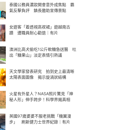
泰國公務員濃妝開會意外成焦點 霸
氣反擊負評 鎮長邀助宣傳景點
女遊客「着透視高衩裙」遊越南古
蹟 遭職員耐心勸退｜有片
澳洲比高犬偷吃1公斤軟糖急送醫 吐
出「糖果山」淡定表情引熱議
天文學家發表研究 拍到史上最清晰
太陽表面圖像 揭示旋渦狀結構
火星有外星人？NASA照片驚見「神
秘人形」伸手跨步！科學界揭真相
英國97歲婆婆不服老挑戰「機翼漫
步」 刷新健力士世界紀錄｜有片