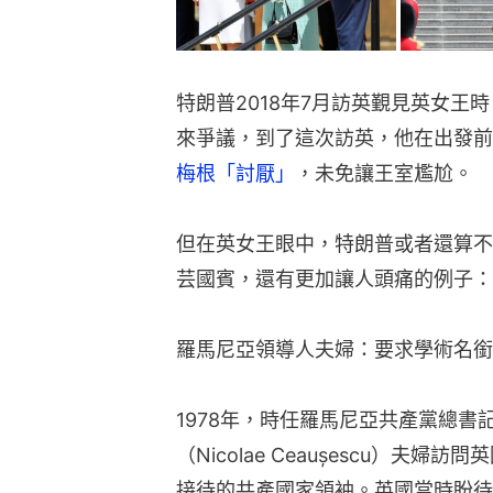
特朗普2018年7月訪英覲見英女王
來爭議，到了這次訪英，他在出發前
梅根「討厭」
，未免讓王室尷尬。
但在英女王眼中，特朗普或者還算不
芸國賓，還有更加讓人頭痛的例子：
羅馬尼亞領導人夫婦：要求學術名銜
1978年，時任羅馬尼亞共產黨總書
（Nicolae Ceaușescu）
接待的共產國家領袖。英國當時盼待