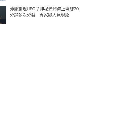
沖繩驚現UFO？神秘光體海上盤旋20
分鐘多次分裂 專家疑大氣現象