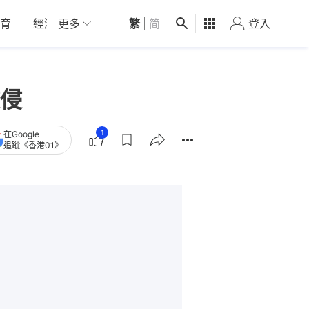
育
經濟
更多
01深圳
繁
觀點
|
简
健康
好食玩飛
登入
女
侵
1
在Google
追蹤《香港01》