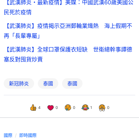
【武漢肺炎・最新疫情】美媒：中國武漢60歲美國公
民死於疫情
【武漢肺炎】疫情揭示亞洲郵輪業熾熱 海上假期不
再「長輩專屬」
【武漢肺炎】全球口罩保護衣短缺 世衛總幹事譚德
塞反對囤貨炒賣
新冠肺炎
泰國
泰國
4
0
0
1
0
國際
即時國際