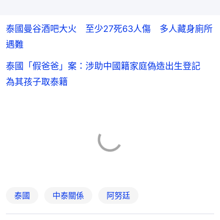
泰國曼谷酒吧大火 至少27死63人傷 多人藏身廁所
遇難
泰國「假爸爸」案：涉助中國籍家庭偽造出生登記
為其孩子取泰籍
泰國
中泰關係
阿努廷