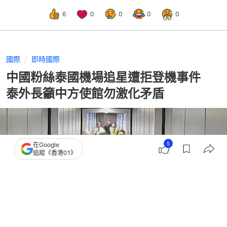
6
0
0
0
0
國際
即時國際
中國粉絲泰國機場追星遭拒登機事件
泰外長籲中方使館勿激化矛盾
5
在Google
追蹤《香港01》