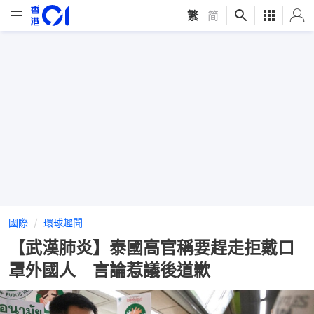
繁
|
简
國際
環球趣聞
【武漢肺炎】泰國高官稱要趕走拒戴口
罩外國人 言論惹議後道歉