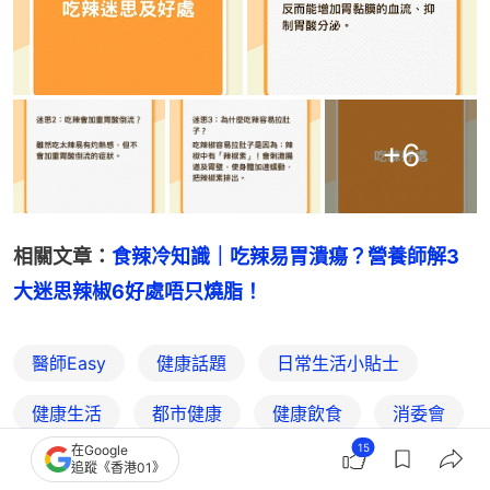
+
6
相關文章：
食辣冷知識｜吃辣易胃潰瘍？營養師解3
大迷思辣椒6好處唔只燒脂！
醫師Easy
健康話題
日常生活小貼士
健康生活
都市健康
健康飲食
消委會
15
在Google
食物安全
追蹤《香港01》