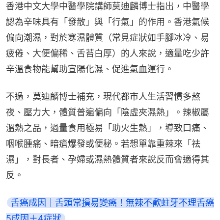
香港中文大學中醫學院講師莫迪麟博士指出，中醫學
認為辛味具有「發散」與「行氣」的作用。香港氣候
偏向潮濕，對於寒濕體質（常見症狀如手腳冰冷、易
疲倦、大便偏稀、舌苔白厚）的人來說，適量吃少許
辛溫食物能幫助宣陽化濕、促進氣血運行。
不過，莫迪麟博士補充，現代都市人生活習慣多熬
夜、壓力大，體質普遍偏向「陰虛夾濕熱」。辣椒屬
溫熱之品，過量食用極易「助火生熱」，導致口痛、
咽喉腫痛、暗瘡爆發或便秘。若想單靠重辣來「祛
濕」，對長者、孕婦或濕熱體質者來說反而會適得其
反。
舌癌成因｜舌頭常損易變癌！無辣不歡蛀牙不理舌癌
5成因＋4症狀