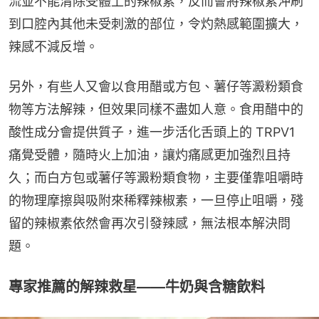
流並不能清除受體上的辣椒素，反而會將辣椒素沖刷
到口腔內其他未受刺激的部位，令灼熱感範圍擴大，
辣感不減反增。
另外，有些人又會以食用醋或方包、薯仔等澱粉類食
物等方法解辣，但效果同樣不盡如人意。食用醋中的
酸性成分會提供質子，進一步活化舌頭上的 TRPV1 
痛覺受體，隨時火上加油，讓灼痛感更加強烈且持
久；而白方包或薯仔等澱粉類食物，主要僅靠咀嚼時
的物理摩擦與吸附來稀釋辣椒素，一旦停止咀嚼，殘
留的辣椒素依然會再次引發辣感，無法根本解決問
題。
專家推薦的解辣救星——牛奶與含糖飲料