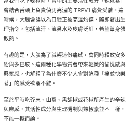
當我們吃下辣椒時，當中的主要活性成分「辣椒素」
會結合舌頭上負責偵測高溫的 TRPV1 痛覺受體。這
時候，大腦會誤以為口腔正被高溫灼傷，隨即發出生
理指令，包括流汗、流鼻水及皮膚泛紅，希望幫身體
散熱。
有趣的是，大腦為了減輕這份痛感，會同時釋放安多
酚與多巴胺。這兩種化學物質會帶來輕微的愉悅感與
興奮感，也解釋了為什麼不少人會對這種「痛並快樂
著」的感受欲罷不能。
至於平時吃芥末、山葵、黑胡椒或花椒所產生的辛辣
與麻感，其活性成分與生理機制與辣椒素並不一樣，
不能一概而論。