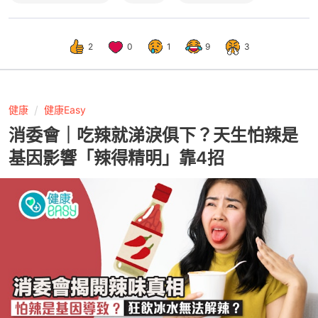
2
0
1
9
3
健康
健康Easy
消委會｜吃辣就涕淚俱下？天生怕辣是
基因影響「辣得精明」靠4招