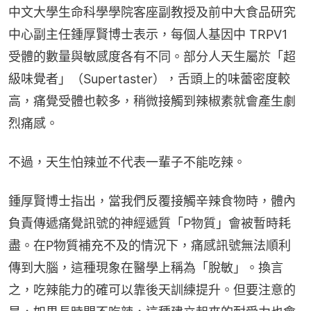
中文大學生命科學學院客座副教授及前中大食品研究
中心副主任鍾厚賢博士表示，每個人基因中 TRPV1 
受體的數量與敏感度各有不同。部分人天生屬於「超
級味覺者」（Supertaster），舌頭上的味蕾密度較
高，痛覺受體也較多，稍微接觸到辣椒素就會產生劇
烈痛感。
不過，天生怕辣並不代表一輩子不能吃辣。
鍾厚賢博士指出，當我們反覆接觸辛辣食物時，體內
負責傳遞痛覺訊號的神經遞質「P物質」會被暫時耗
盡。在P物質補充不及的情況下，痛感訊號無法順利
傳到大腦，這種現象在醫學上稱為「脫敏」。換言
之，吃辣能力的確可以靠後天訓練提升。但要注意的