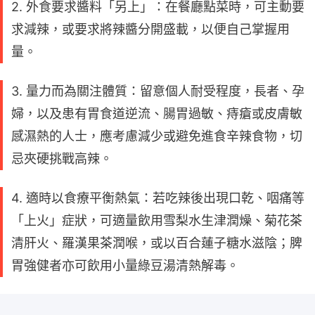
2. 外食要求醬料「另上」：在餐廳點菜時，可主動要
求減辣，或要求將辣醬分開盛載，以便自己掌握用
量。
3. 量力而為關注體質：留意個人耐受程度，長者、孕
婦，以及患有胃食道逆流、腸胃過敏、痔瘡或皮膚敏
感濕熱的人士，應考慮減少或避免進食辛辣食物，切
忌夾硬挑戰高辣。
4. 適時以食療平衡熱氣：若吃辣後出現口乾、咽痛等
「上火」症狀，可適量飲用雪梨水生津潤燥、菊花茶
清肝火、羅漢果茶潤喉，或以百合蓮子糖水滋陰；脾
胃強健者亦可飲用小量綠豆湯清熱解毒。