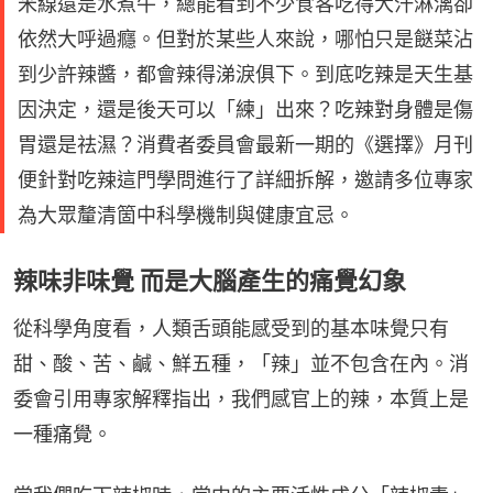
米線還是水煮牛，總能看到不少食客吃得大汗淋漓卻
依然大呼過癮。但對於某些人來說，哪怕只是餸菜沾
到少許辣醬，都會辣得涕淚俱下。到底吃辣是天生基
因決定，還是後天可以「練」出來？吃辣對身體是傷
胃還是祛濕？消費者委員會最新一期的《選擇》月刊
便針對吃辣這門學問進行了詳細拆解，邀請多位專家
為大眾釐清箇中科學機制與健康宜忌。
辣味非味覺 而是大腦產生的痛覺幻象
從科學角度看，人類舌頭能感受到的基本味覺只有
甜、酸、苦、鹹、鮮五種，「辣」並不包含在內。消
委會引用專家解釋指出，我們感官上的辣，本質上是
一種痛覺。