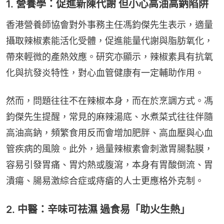
1. 營養學：促進新陳代謝 但小心高油高鈉陷阱
香港營養師協會對外事務主任馮鈞傑先生表示，適量
攝取辣椒素能活化受體，促進能量代謝與脂肪氧化，
帶來輕微的產熱效應。研究亦顯示，辣椒素具有抗氧
化與抗發炎特性，對心血管健康有一定輔助作用。
然而，問題往往不在辣椒本身，而在於烹調方式。馮
鈞傑先生提醒，常見的麻辣湯底、水煮菜式往往伴隨
高油高鈉，頻繁食用反而會增加肥胖、高血壓與心血
管疾病的風險。此外，過量辣椒素會刺激胃腸黏膜，
容易引發胃痛、胃灼熱或腹瀉，本身有胃酸倒流、胃
潰瘍、腸易激綜合症或痔瘡的人士更應格外克制。
2. 中醫：辛味可祛濕 過食易「助火生熱」