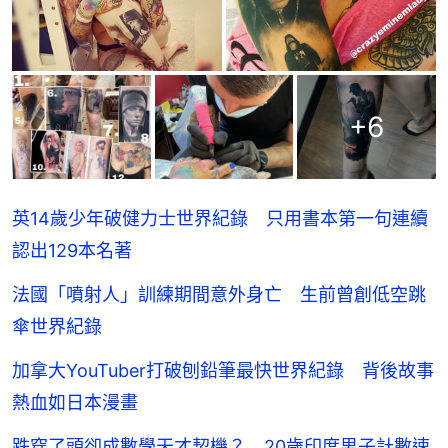
+
6
英14歲少年破健力士世界紀錄 只用書本第一句連續
認出129本名著
法國「噴射人」訓練期間意外身亡 生前曾創低空跳
傘世界紀錄
加拿大YouTuber打破刨鉛筆最快世界紀錄 背後故事
熱血如日本漫畫
跌穿了頭卻成數學天才契機？ 20歲印度男子計數速