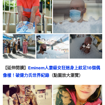
+
4
【延伸閱讀】
Eminem人妻級女狂迷身上紋足16個偶
像樣！破健力氏世界紀錄
（點圖放大瀏覽）