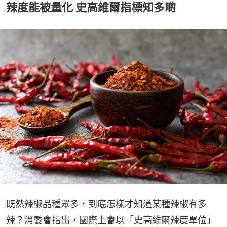
辣度能被量化 史高維爾指標知多啲
既然辣椒品種眾多，到底怎樣才知道某種辣椒有多
辣？消委會指出，國際上會以「史高維爾辣度單位」