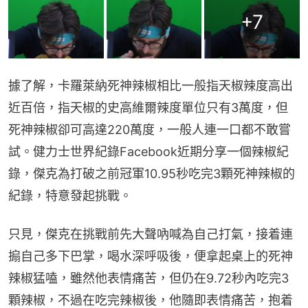
+
7
據了解，卡羅萊納死神辣椒相比一般指天椒辣度高出
近百倍，指天椒的史高維爾辣度單位只有3萬度，但
死神辣椒卻可高達220萬度，一般人連一口都不敢嘗
試。健力士世界紀錄Facebook近期分享一個辣椒紀
錄，傑克為打破之前冠軍10.95秒吃完3顆死神辣椒的
紀錄，特意發起挑戰。
只見，傑克在挑戰前先大聲吶喊為自己打氣，接着連
搧自己多下巴掌，喝水深呼吸後，便拿起桌上的死神
辣椒猛嗑，雖然他表情痛苦，但仍在9.72秒內吃完3
顆辣椒，不過在吃完辣椒後，他隨即表情痛苦，抱着