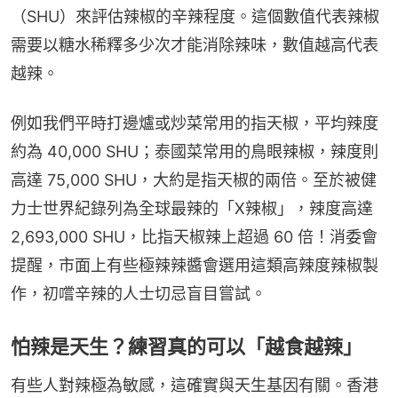
（SHU）來評估辣椒的辛辣程度。這個數值代表辣椒
需要以糖水稀釋多少次才能消除辣味，數值越高代表
越辣。
例如我們平時打邊爐或炒菜常用的指天椒，平均辣度
約為 40,000 SHU；泰國菜常用的鳥眼辣椒，辣度則
高達 75,000 SHU，大約是指天椒的兩倍。至於被健
力士世界紀錄列為全球最辣的「X辣椒」，辣度高達 
2,693,000 SHU，比指天椒辣上超過 60 倍！消委會
提醒，市面上有些極辣辣醬會選用這類高辣度辣椒製
作，初嚐辛辣的人士切忌盲目嘗試。
怕辣是天生？練習真的可以「越食越辣」
有些人對辣極為敏感，這確實與天生基因有關。香港