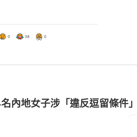
0
38
0
4名內地女子涉「違反逗留條件
49