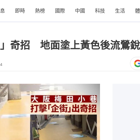
息
即時
熱榜
國際
中國
科技
生活
體
」奇招 地面塗上黃色後流鶯銳
24