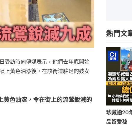
熱門文
日受訪時向傳媒表示，他們去年底開始
噴上黃色油漆後，在該街道駐足的妓女
上黃色油漆，令在街上的流鶯銳減的
珍藏逾20
品留愛孫 