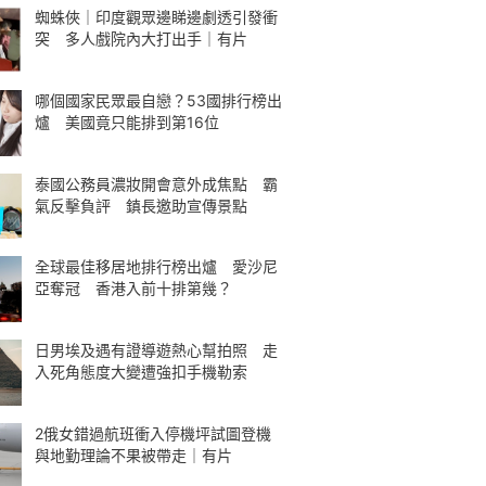
蜘蛛俠｜印度觀眾邊睇邊劇透引發衝
突 多人戲院內大打出手｜有片
哪個國家民眾最自戀？53國排行榜出
爐 美國竟只能排到第16位
泰國公務員濃妝開會意外成焦點 霸
氣反擊負評 鎮長邀助宣傳景點
全球最佳移居地排行榜出爐 愛沙尼
亞奪冠 香港入前十排第幾？
日男埃及遇有證導遊熱心幫拍照 走
入死角態度大變遭強扣手機勒索
2俄女錯過航班衝入停機坪試圖登機
與地勤理論不果被帶走｜有片