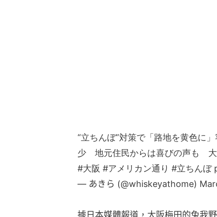
“立ちんぼ”対策で「路地を黄色に
少 地元住民からは喜びの声も 大阪
#大阪
#アメリカン通り
#立ちんぼ
— あきら (@whiskeyathome)
Mar
據日本媒體報道，大阪梅田的兔我野