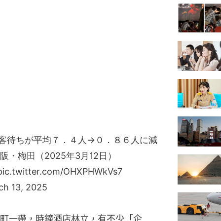
」客待ちが平均７．４人→０．８６人に減
・梅田（2025年3月12日）
pic.twitter.com/OHXPHWkVs7
ch 13, 2025
町一帶，時鐘酒店林立，有不少「企