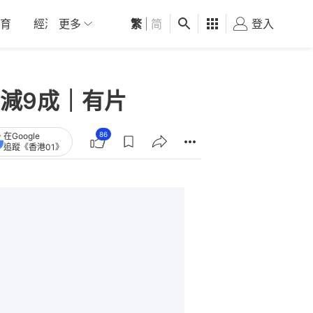
育
經濟
更多
01深圳
繁
觀點
|
简
健康
好食玩飛
登入
女
減9成｜有片
86
在Google
追蹤《香港01》