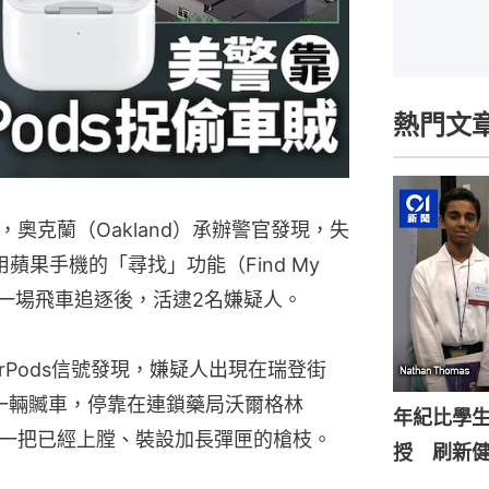
熱門文
奧克蘭（Oakland）承辦警官發現，失
用蘋果手機的「尋找」功能（Find My
歷一場飛車追逐後，活逮2名嫌疑人。
rPods信號發現，嫌疑人出現在瑞登街
，正駕駛一輛贓車，停靠在連鎖藥局沃爾格林
年紀比學生
包括一把已經上膛、裝設加長彈匣的槍枝。
授 刷新