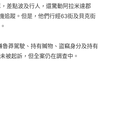
汽車，差點波及行人，還驚動阿拉米達郡
出直升機追蹤。但是，他們行經63街及貝克街
。
涉嫌魯莽駕駛、持有贓物、盜竊身分及持有
未被起訴，但全案仍在調查中。