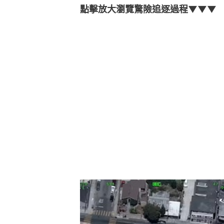
點擊放大瀏覽驚險追逐過程▼▼▼