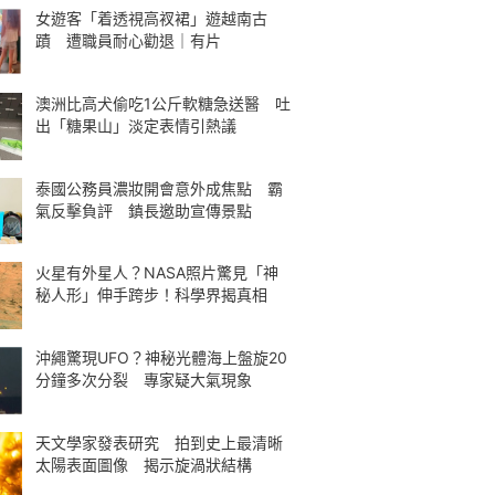
女遊客「着透視高衩裙」遊越南古
蹟 遭職員耐心勸退｜有片
澳洲比高犬偷吃1公斤軟糖急送醫 吐
出「糖果山」淡定表情引熱議
泰國公務員濃妝開會意外成焦點 霸
氣反擊負評 鎮長邀助宣傳景點
火星有外星人？NASA照片驚見「神
秘人形」伸手跨步！科學界揭真相
沖繩驚現UFO？神秘光體海上盤旋20
分鐘多次分裂 專家疑大氣現象
天文學家發表研究 拍到史上最清晰
太陽表面圖像 揭示旋渦狀結構