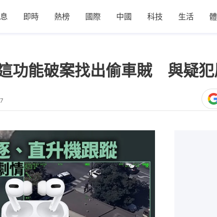
息
即時
熱榜
國際
中國
科技
生活
體
ods這功能破案找出偷車賊 與疑
47