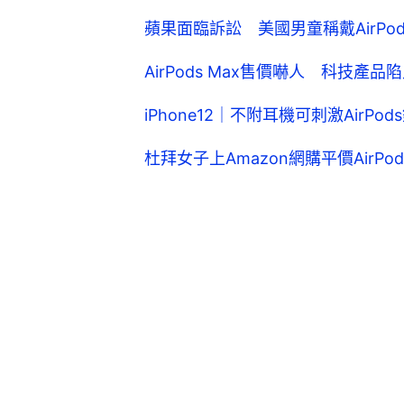
蘋果面臨訴訟 美國男童稱戴AirPo
AirPods Max售價嚇人 科技產
iPhone12｜不附耳機可刺激AirP
杜拜女子上Amazon網購平價AirP