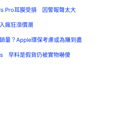
ds Pro耳膜受損 因警報聲太大
品陷入瘋狂漲價潮
ods銷量？Apple環保考慮或為賺到盡
ods 早料是假貨仍被實物嚇傻