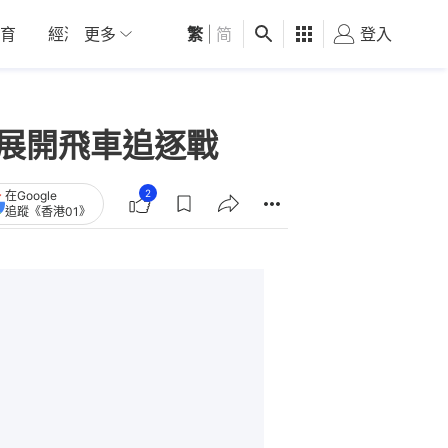
育
經濟
更多
01深圳
繁
觀點
|
简
健康
好食玩飛
登入
女
犯展開飛車追逐戰
2
在Google
追蹤《香港01》