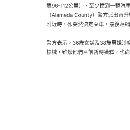
速96-112公里），至少撞到一輛
（Alameda County）警方派
附近時，卻突然決定棄車，最後落網
警方表示，36歲女嫌及38歲男嫌
槍械，雖然他們目前暫時獲釋，也尚