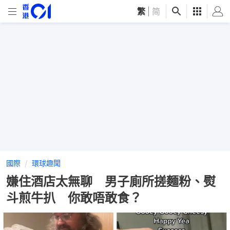
繁
|
简
國際
環球趣聞
嫌住酒店太無聊 男子廁所搓麵粉、熨
斗煎牛扒 你敢唔敢食？