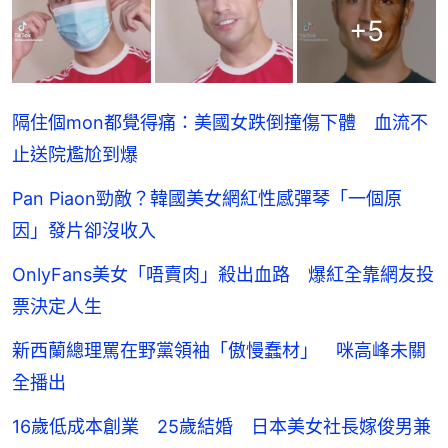
+
5
隔住個mon都覺得痛：美國女跌倒撞傷下體 血流不
止送院尷尬到爆
Pan Piaon勁敵？韓國美女網紅性感彈琴「一個原
因」發片卻沒收入
OnlyFans美女「唔賣肉」殺出血路 爆紅全靠網友投
票決定人生
新西蘭總理罵在野黨領袖「傲慢蠢材」 咪高峰未關
全播出
16歲低成本創業 25歲結婚 日本美女社長嫁俊男兼