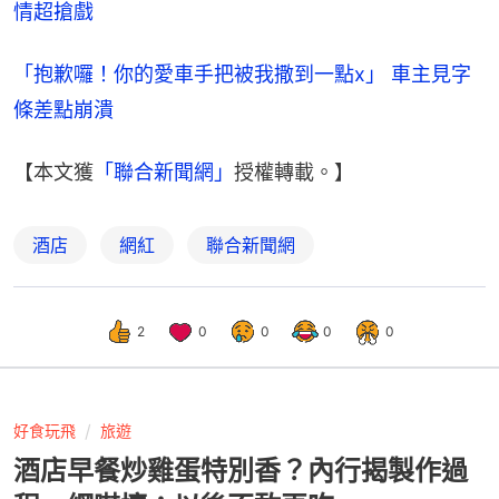
情超搶戲
「抱歉囉！你的愛車手把被我撒到一點x」 車主見字
條差點崩潰
【本文獲
「聯合新聞網」
授權轉載。】
酒店
網紅
聯合新聞網
2
0
0
0
0
好食玩飛
旅遊
酒店早餐炒雞蛋特別香？內行揭製作過