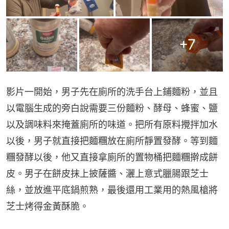
+
7
影片一開始，男子先在廁所的洗手台上鋪麵粉，並且
以電腦生成的旁白說需要三份麵粉、酵母、蜂蜜、鹽
以及調味料來掩蓋廁所的味道。把所有原料攪拌加水
以後，男子就直接把麵糰放在廁所靜置發酵。等到麵
糰發酵以後，他又直接拿廁所的置物桶把麵糰擀成餅
皮。男子在餅皮抹上披薩醬、灑上意式臘腸跟芝士
絲，並放進平底鍋煎熟，最後還用工業用的熱風槍將
芝士烤得金黃酥脆。