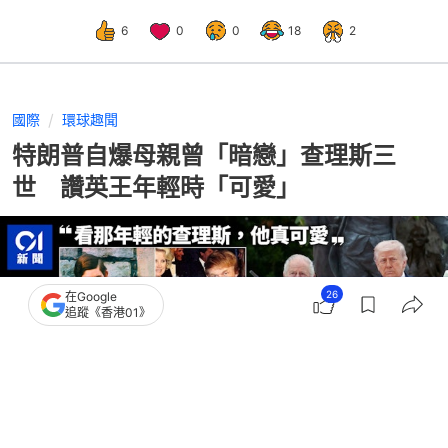
6
0
0
18
2
國際
環球趣聞
特朗普自爆母親曾「暗戀」查理斯三
世 讚英王年輕時「可愛」
26
在Google
追蹤《香港01》