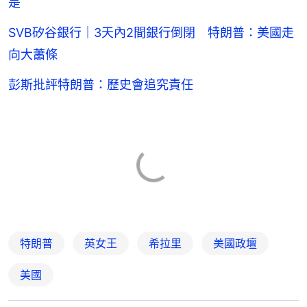
是
SVB矽谷銀行｜3天內2間銀行倒閉 特朗普：美國走
向大蕭條
彭斯批評特朗普：歷史會追究責任
特朗普
英女王
希拉里
美國政壇
美國