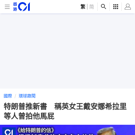
繁
|
简
國際
環球趣聞
特朗普推新書 稱英女王戴安娜希拉里
等人曾拍他馬屁