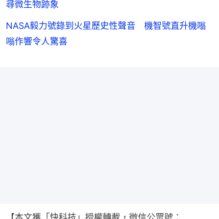
尋微生物跡象
NASA毅力號錄到火星歷史性聲音 機智號直升機嗡
嗡作響令人驚喜
【本文獲「快科技」授權轉載，微信公眾號：