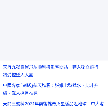
天舟九號貨運飛船順利撤離空間站 轉入獨立飛行
將受控墜入大氣
中國專家｢劇透｣航天進程：嫦娥七號找水、北斗升
級、載人探月推進
天問三號料2031年前後攜帶火星樣品返地球 中大港