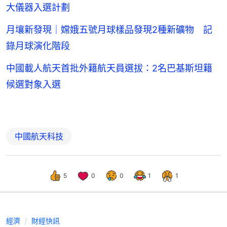
大儀器入選計劃
月壤新發現｜嫦娥五號月球樣品發現2種新礦物 記
錄月球演化階段
中國載人航天首批外籍航天員選拔：2名巴基斯坦籍
候選對象入選
中國航天科技
5
0
0
1
1
經濟
財經快訊