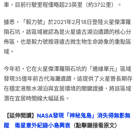
車，目前行駛里程僅略超23英里（約37公里）。
據悉，「毅力號」於2021年2月18日登陸火星傑澤羅
隕石坑，該區域被認為是火星遠古湖泊遺蹟的核心分
佈區，也是毅力號搜尋遠古微生物生命跡象的重點區
域。
今年初，它在火星傑澤羅隕石坑的「邊緣單元」區域
發現35億年前古代海灘遺蹟，這提供了火星曾長期存
在穩定液態水湖泊與宜居環境的關鍵證據，將該區域
潛在宜居時間線大幅延長。
【延伸閲讀】
NASA發現「神秘鬼島」消失得無影無
蹤　衛星意外紀錄小島興衰
（點擊鏈接看原文）