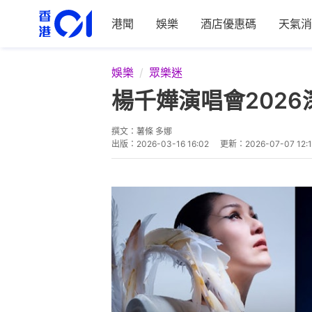
港聞
娛樂
酒店優惠碼
天氣消
娛樂
眾樂迷
楊千嬅演唱會202
撰文：
薯條 多娜
出版：
2026-03-16 16:02
更新：
2026-07-07 12:1