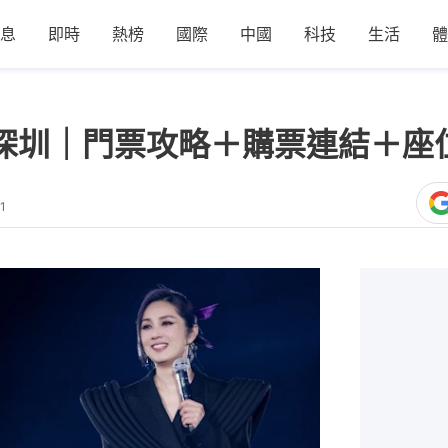
息
即時
熱榜
國際
中國
科技
生活
體
6深圳｜門票攻略＋購票連結＋座
1