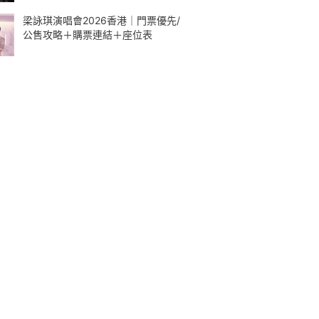
梁詠琪演唱會2026香港｜門票優先/
公售攻略＋購票連結＋座位表