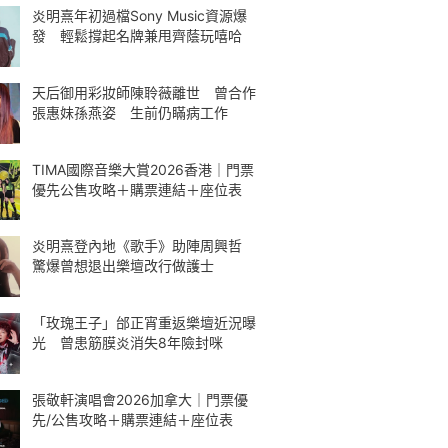
炎明熹年初過檔Sony Music資源爆
發 輕鬆撐起名牌兼甩齊蔭玩嘻哈
天后御用彩妝師陳聆薇離世 曾合作
張惠妹孫燕姿 生前仍瞞病工作
TIMA國際音樂大賞2026香港｜門票
優先公售攻略＋購票連結＋座位表
炎明熹登內地《歌手》助陣周興哲
驚爆曾想退出樂壇改行做護士
「玫瑰王子」邰正宵重返樂壇近況曝
光 曾患筋膜炎消失8年險封咪
張敬軒演唱會2026加拿大｜門票優
先/公售攻略＋購票連結＋座位表