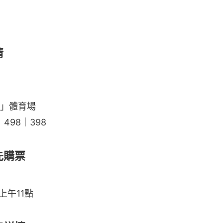
情
」體育場
｜498｜398
先購票
上午11點