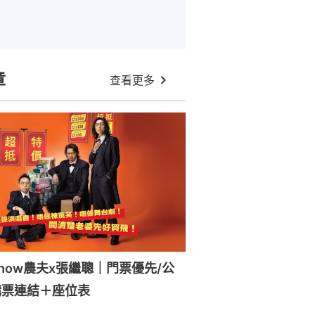
章
查看更多
how農夫x張繼聰｜門票優先/公
購票連結＋座位表