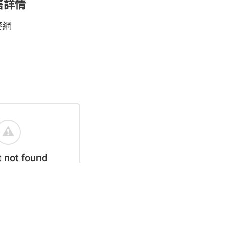
售詳情
麥網