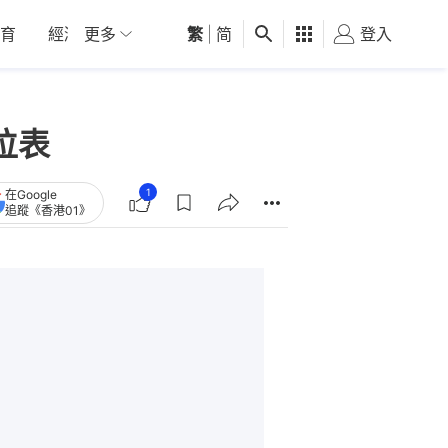
育
經濟
更多
01深圳
繁
觀點
|
简
健康
好食玩飛
登入
女
位表
1
在Google
追蹤《香港01》