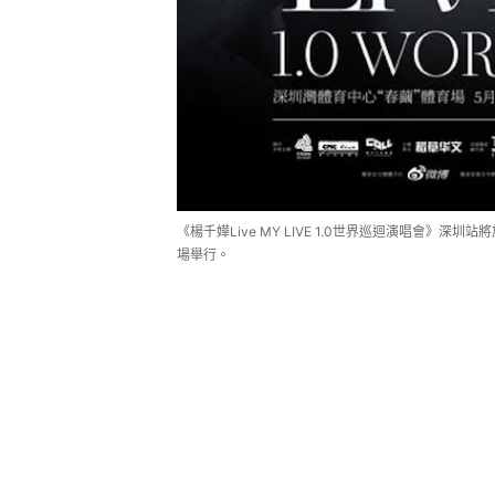
《楊千嬅Live MY LIVE 1.0世界巡迴演唱會》深
場舉行。