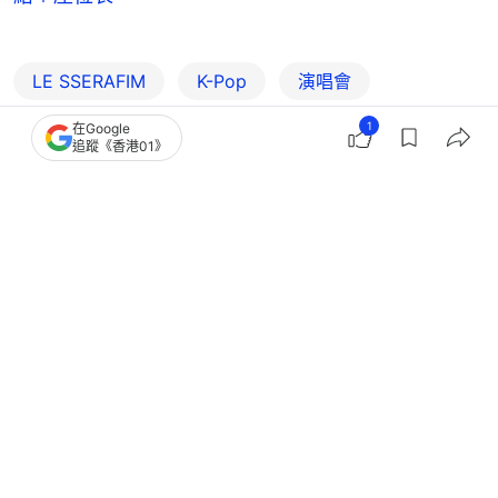
LE SSERAFIM
K-Pop
演唱會
1
在Google
本地樂壇焦點
音樂
追蹤《香港01》
1
0
0
0
0
娛樂
眾樂迷
MUSIC EXPO LIVE 2026音樂節台北｜
門票攻略＋購票連結