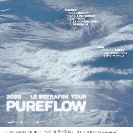
LE SSERAFIM《PUREFLOW》演唱會海報。（LE SSERAFIM weverse）