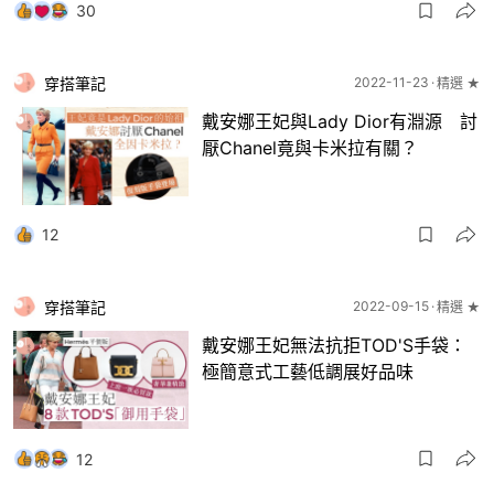
30
穿搭筆記
2022-11-23
精選 ★
戴安娜王妃與Lady Dior有淵源 討
厭Chanel竟與卡米拉有關？
12
穿搭筆記
2022-09-15
精選 ★
戴安娜王妃無法抗拒TOD'S手袋：
極簡意式工藝低調展好品味
12