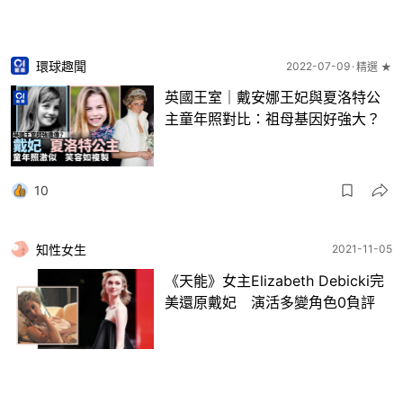
環球趣聞
2022-07-09
精選 ★
英國王室｜戴安娜王妃與夏洛特公
主童年照對比：祖母基因好強大？
10
知性女生
2021-11-05
《天能》女主Elizabeth Debicki完
美還原戴妃 演活多變角色0負評