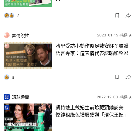
2
談情說性
2023-01-15
精選 ★
哈里受訪小動作似足戴安娜？肢體
語言專家：這表情代表認輸和堅忍
6
環球趣聞
2022-12-03
精選 ★
凱特戴上戴妃生前珍藏頸鏈訪美
慳錢租綠色禮服獲讚「環保王妃」