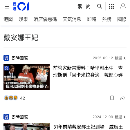
繁
|
简
港聞
娛樂
酒店優惠碼
天氣消息
即時
熱榜
國際
戴安娜王妃
即時國際
2025-09-12
精選 ★
前管家新書爆料：哈里剛出生 查
理斯稱「回卡米拉身邊」戴妃心碎
42
即時國際
2024-12-09
精選 ★
31年前隨戴安娜王妃到場 威廉王