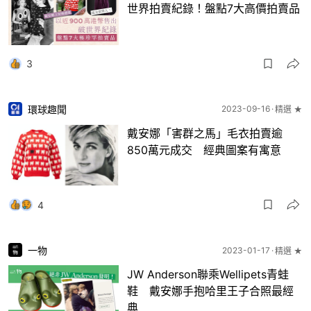
世界拍賣紀錄！盤點7大高價拍賣品
3
環球趣聞
2023-09-16
精選 ★
戴安娜「害群之馬」毛衣拍賣逾
850萬元成交 經典圖案有寓意
4
一物
2023-01-17
精選 ★
JW Anderson聯乘Wellipets青蛙
鞋 戴安娜手抱哈里王子合照最經
典