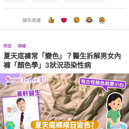
搶先表達
熱話
開罐
夏天底褲常「變色」？醫生拆解男女內
褲「顏色學」3狀況恐染性病