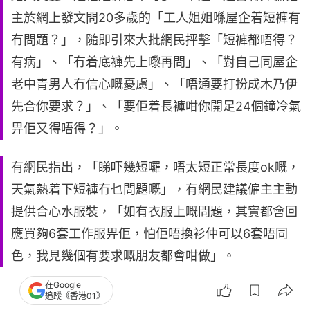
主於網上發文問20多歲的「工人姐姐喺屋企着短褲有
冇問題？」，隨即引來大批網民抨擊「短褲都唔得？
有病」、「冇着底褲先上嚟再問」、「對自己同屋企
老中青男人冇信心嘅憂慮」、「唔通要打扮成木乃伊
先合你要求？」、「要佢着長褲咁你開足24個鐘冷氣
畀佢又得唔得？」。
有網民指出，「睇吓幾短囉，唔太短正常長度ok嘅，
天氣熱着下短褲冇乜問題嘅」，有網民建議僱主主動
提供合心水服裝，「如有衣服上嘅問題，其實都會回
應買夠6套工作服畀佢，怕佢唔換衫仲可以6套唔同
色，我見幾個有要求嘅朋友都會咁做」。
在Google
追蹤《香港01》