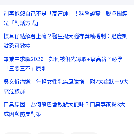
別再抱怨自己不是「高富帥」！科學證實：脫單關鍵
是「對話方式」
撩耳仔點解會上癮？醫生揭大腦存獎勵機制：過度刺
激恐可致癌
畢業生求職2026 如何被優先錄取+拿高薪？必學
「三要三不」原則
吳文忻病逝｜年輕女性乳癌風險增 附7大症狀＋9大
高危族群
口臭原因｜為何嘴巴會散發大便味？口臭專家揭3大
成因與防臭對策