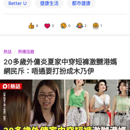
Better U
健康生活
都市健康
8
0
0
2
1
熱話
熱爆話題
20多歲外傭炎夏家中穿短褲激嬲港媽
網民斥：唔通要打扮成木乃伊