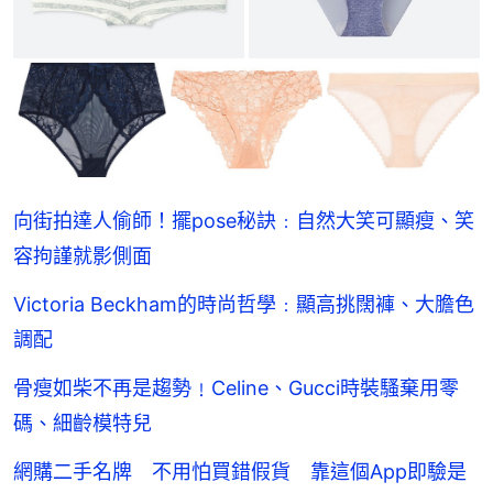
向街拍達人偷師！擺pose秘訣﹕自然大笑可顯瘦、笑
容拘謹就影側面
Victoria Beckham的時尚哲學﹕顯高挑闊褲、大膽色
調配
骨瘦如柴不再是趨勢﹗Celine、Gucci時裝騷棄用零
碼、細齡模特兒
網購二手名牌 不用怕買錯假貨 靠這個App即驗是