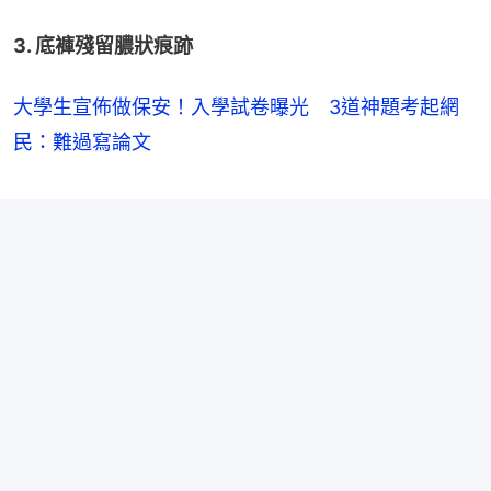
3. 底褲殘留膿狀痕跡
大學生宣佈做保安！入學試卷曝光 3道神題考起網
民：難過寫論文