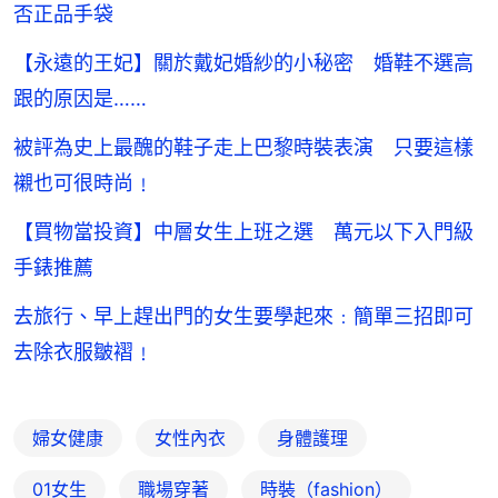
否正品手袋
【永遠的王妃】關於戴妃婚紗的小秘密 婚鞋不選高
跟的原因是……
被評為史上最醜的鞋子走上巴黎時裝表演 只要這樣
襯也可很時尚﹗
【買物當投資】中層女生上班之選 萬元以下入門級
手錶推薦
去旅行、早上趕出門的女生要學起來﹕簡單三招即可
去除衣服皺褶﹗
婦女健康
女性內衣
身體護理
01女生
職場穿著
時裝（fashion）