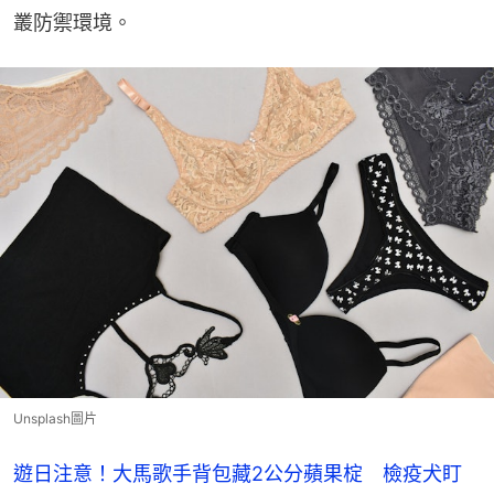
叢防禦環境。
Unsplash圖片
遊日注意！大馬歌手背包藏2公分蘋果椗 檢疫犬盯